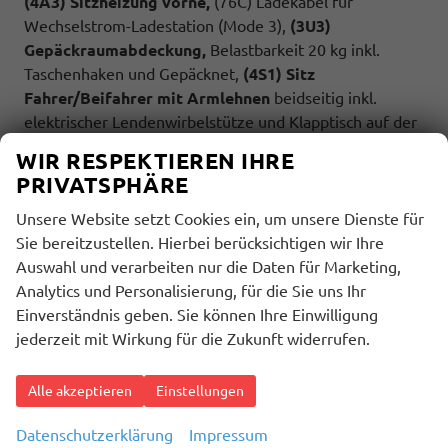
(4A3) Sitzheizung vorne,
(76C) Ladekabel für
Wechselstrom-Ladestation (Mode 3),
(3U3)
Gepäckraumabdeckung,
Belastbarkeit 20 kg inkl.
Taschenhaken und Gepäcknet,
(4S1) Sitz
Fahrer/Beifahrer mit Armlehnen
beidseitig inkl.
elektrischer Lendenwirbelstütze und Klapptisch auf der
Sitzrückseite,
(0NP) Bulliplakette
am Kotflügel,
(U9E)
WIR RESPEKTIEREN IHRE
USB Schnistellen
2x vorne und 4x hinten,
(Z2Q)
PRIVATSPHÄRE
Anhängerrangierassistent ""Trailer Assistent""
inkl.
Anhängerkupplung schwenkbar,
Parklenkassistent
Unsere Website setzt Cookies ein, um unsere Dienste für
inkl.
Rückfahrkamera
, (Z3A)
Family-Paket: Schubladen
Sie bereitzustellen. Hierbei berücksichtigen wir Ihre
unter den Sitzen im Fahrgastraum und 2 Abfallbehälter,
Auswahl und verarbeiten nur die Daten für Marketing,
Multifunktionstisch/Mittelkonsole, Schiebefenster
Analytics und Personalisierung, für die Sie uns Ihr
sowie Zuziehhilfe in der Schiebetüre links und rechts,
Einverständnis geben. Sie können Ihre Einwilligung
(7UY) Radio Navigationssystem Discover Pro,
(4GX)
jederzeit mit Wirkung für die Zukunft widerrufen.
Frontscheibe beheizbar und geräuschdämmend,
(9IJ) Mobiltelefonschnittstelle Comfort mit
Alle akzeptieren
Einstellungen
induktiver Ladefunktion,
(ZEB) Heckklappe elektrisch
öffnend und schließend, (6I6) Travelassistent,
(2H5)
Datenschutzerklärung
Impressum