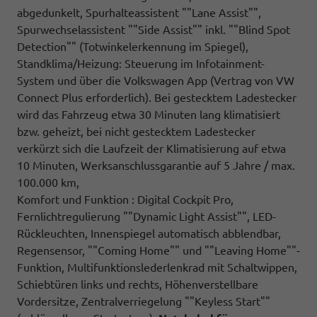
abgedunkelt, Spurhalteassistent ""Lane Assist"",
Spurwechselassistent ""Side Assist"" inkl. ""Blind Spot
Detection"" (Totwinkelerkennung im Spiegel),
Standklima/Heizung: Steuerung im Infotainment-
System und über die Volkswagen App (Vertrag von VW
Connect Plus erforderlich). Bei gestecktem Ladestecker
wird das Fahrzeug etwa 30 Minuten lang klimatisiert
bzw. geheizt, bei nicht gestecktem Ladestecker
verkürzt sich die Laufzeit der Klimatisierung auf etwa
10 Minuten, Werksanschlussgarantie auf 5 Jahre / max.
100.000 km,
Komfort und Funktion : Digital Cockpit Pro,
Fernlichtregulierung ""Dynamic Light Assist"", LED-
Rückleuchten, Innenspiegel automatisch abblendbar,
Regensensor, ""Coming Home"" und ""Leaving Home""-
Funktion, Multifunktionslederlenkrad mit Schaltwippen,
Schiebtüren links und rechts, Höhenverstellbare
Vordersitze, Zentralverriegelung ""Keyless Start""