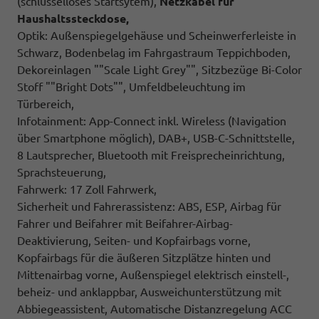
(schlüsselloses Startsytem),
Netzkabel für
Haushaltssteckdose,
Optik: Außenspiegelgehäuse und Scheinwerferleiste in
Schwarz, Bodenbelag im Fahrgastraum Teppichboden,
Dekoreinlagen ""Scale Light Grey"", Sitzbezüge Bi-Color
Stoff ""Bright Dots"", Umfeldbeleuchtung im
Türbereich,
Infotainment: App-Connect inkl. Wireless (Navigation
über Smartphone möglich), DAB+, USB-C-Schnittstelle,
8 Lautsprecher, Bluetooth mit Freisprecheinrichtung,
Sprachsteuerung,
Fahrwerk: 17 Zoll Fahrwerk,
Sicherheit und Fahrerassistenz: ABS, ESP, Airbag für
Fahrer und Beifahrer mit Beifahrer-Airbag-
Deaktivierung, Seiten- und Kopfairbags vorne,
Kopfairbags für die äußeren Sitzplätze hinten und
Mittenairbag vorne, Außenspiegel elektrisch einstell-,
beheiz- und anklappbar, Ausweichunterstützung mit
Abbiegeassistent, Automatische Distanzregelung ACC