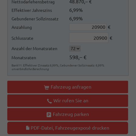
48.870,– €
Nettodarlehensbetrag
6,99%
Effektiver Jahreszins
6,99%
Gebundener Sollzinssatz
€
Anzahlung
€
Schlussrate
Anzahl der Monatsraten
598,– €
Monatsraten
Bank11. Effektiver Zinssatz:6,99%, Gebundener Sollzinssatz: 6,99%
unverbindliche Berechnung
Fahrzeug anfragen
Wir rufen Sie an
Fahrzeug parken
PDF-Datei, Fahrzeugexposé drucken