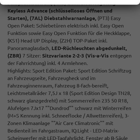
Fahrprofilauswahl, (4K5) Zentralverriegelung
Keyless Advance (schlüsselloses Öffnen und
Starten), (7AL) Diebstahlwarnanlage,
(PT3) Easy
Open Paket: Schiebetüren elektrisch inkl. Easy Open
Funktion sowie Easy Open Funktion für die Heckklappe,
(KS1) Head UP Display, (Z2H) TOP-Paket inkl.
Panoramaglasdach,
LED-Rüchleuchten abgedunkelt,
(ZBR)
7 Sitzer:
Sitzvariante 2-2-3 (Vis-a-Vis
entgegen
der Fahrrichtung) inkl. 4 Armlehnen.
Highlights: Sport Edition Paket: Sport Edition Schriftzug
an Fahrzeugseite, Fahrzeugheck und im
Fahrzeuginnenraum, Fahrzeug 8-fach-bereift,
Leichtmetallräder 7,5J x 18 (Sport Edition Design TN28,
schwarz glanzgedreht) mit Sommerreifen 235 50 R18,
Alufelgen 7Jx17 ""Dundrod"" schwarz mit Winterreifen
(M+S Kennung inkl. Schneeflocke / Allwetterreifen), 3-
Zonen Klimaanlage ""Air Care Climatronic"" mit
Bedienteil im Fahrgastraum, IQ.Light - LED-Matrix-
Scheinwerfer mit LED-Tagfahrlicht, Fenster ab B-Säule