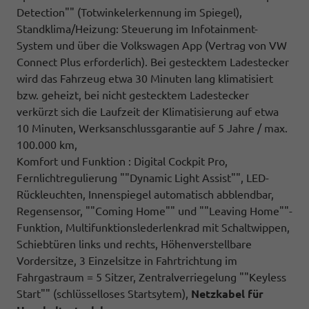
Detection"" (Totwinkelerkennung im Spiegel),
Standklima/Heizung: Steuerung im Infotainment-
System und über die Volkswagen App (Vertrag von VW
Connect Plus erforderlich). Bei gestecktem Ladestecker
wird das Fahrzeug etwa 30 Minuten lang klimatisiert
bzw. geheizt, bei nicht gestecktem Ladestecker
verkürzt sich die Laufzeit der Klimatisierung auf etwa
10 Minuten, Werksanschlussgarantie auf 5 Jahre / max.
100.000 km,
Komfort und Funktion : Digital Cockpit Pro,
Fernlichtregulierung ""Dynamic Light Assist"", LED-
Rückleuchten, Innenspiegel automatisch abblendbar,
Regensensor, ""Coming Home"" und ""Leaving Home""-
Funktion, Multifunktionslederlenkrad mit Schaltwippen,
Schiebtüren links und rechts, Höhenverstellbare
Vordersitze, 3 Einzelsitze in Fahrtrichtung im
Fahrgastraum = 5 Sitzer, Zentralverriegelung ""Keyless
Start"" (schlüsselloses Startsytem),
Netzkabel für