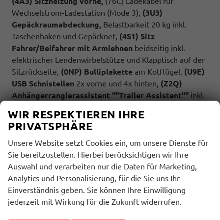
(4A3) Sitzheizung vorne,
(76C) Ladekabel für
Wechselstrom-Ladestation (Mode 3),
(3U3)
Gepäckraumabdeckung,
Belastbarkeit 20 kg inkl.
Taschenhaken und Gepäcknet,
(4S1) Sitz
Fahrer/Beifahrer mit Armlehnen
beidseitig inkl.
elektrischer Lendenwirbelstütze und Klapptisch auf der
Sitzrückseite,
(0NP) Bulliplakette
am Kotflügel,
(U9E)
USB Schnistellen
2x vorne und 4x hinten,
(Z2Q)
Anhängerrangierassistent ""Trailer Assistent""
inkl.
Anhängerkupplung schwenkbar,
Parklenkassistent
WIR RESPEKTIEREN IHRE
inkl.
Rückfahrkamera
, (Z3A)
Family-Paket: Schubladen
PRIVATSPHÄRE
unter den Sitzen im Fahrgastraum und 2 Abfallbehälter,
Multifunktionstisch/Mittelkonsole, Schiebefenster
Unsere Website setzt Cookies ein, um unsere Dienste für
sowie Zuziehhilfe in der Schiebetüre links und rechts,
Sie bereitzustellen. Hierbei berücksichtigen wir Ihre
(7UY) Radio Navigationssystem Discover Pro,
(4GX)
Auswahl und verarbeiten nur die Daten für Marketing,
Frontscheibe beheizbar und geräuschdämmend,
Analytics und Personalisierung, für die Sie uns Ihr
(9IJ) Mobiltelefonschnittstelle Comfort mit
Einverständnis geben. Sie können Ihre Einwilligung
induktiver Ladefunktion,
(ZEB) Heckklappe elektrisch
jederzeit mit Wirkung für die Zukunft widerrufen.
öffnend und schließend, (6I6) Travelassistent,
(2H5)