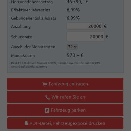
46.790,– €
Nettodarlehensbetrag
6,99%
Effektiver Jahreszins
6,99%
Gebundener Sollzinssatz
€
Anzahlung
€
Schlussrate
Anzahl der Monatsraten
573,– €
Monatsraten
Bank11. Effektiver Zinssatz:6,99%, Gebundener Sollzinssatz: 6,99%
unverbindliche Berechnung
Fahrzeug anfragen
Wir rufen Sie an
Fahrzeug parken
PDF-Datei, Fahrzeugexposé drucken