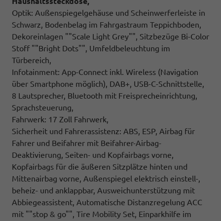
Haushaltssteckdose,
Optik: Außenspiegelgehäuse und Scheinwerferleiste in
Schwarz, Bodenbelag im Fahrgastraum Teppichboden,
Dekoreinlagen ""Scale Light Grey"", Sitzbezüge Bi-Color
Stoff ""Bright Dots"", Umfeldbeleuchtung im
Türbereich,
Infotainment: App-Connect inkl. Wireless (Navigation
über Smartphone möglich), DAB+, USB-C-Schnittstelle,
8 Lautsprecher, Bluetooth mit Freisprecheinrichtung,
Sprachsteuerung,
Fahrwerk: 17 Zoll Fahrwerk,
Sicherheit und Fahrerassistenz: ABS, ESP, Airbag für
Fahrer und Beifahrer mit Beifahrer-Airbag-
Deaktivierung, Seiten- und Kopfairbags vorne,
Kopfairbags für die äußeren Sitzplätze hinten und
Mittenairbag vorne, Außenspiegel elektrisch einstell-,
beheiz- und anklappbar, Ausweichunterstützung mit
Abbiegeassistent, Automatische Distanzregelung ACC
mit ""stop & go"", Tire Mobility Set, Einparkhilfe im