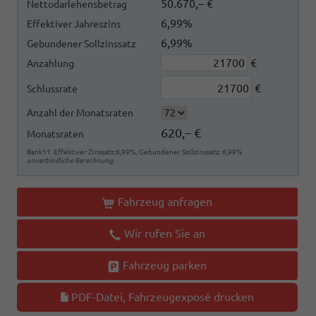
50.670,– €
Nettodarlehensbetrag
6,99%
Effektiver Jahreszins
6,99%
Gebundener Sollzinssatz
€
Anzahlung
€
Schlussrate
Anzahl der Monatsraten
620,– €
Monatsraten
Bank11. Effektiver Zinssatz:6,99%, Gebundener Sollzinssatz: 6,99%
unverbindliche Berechnung
Fahrzeug anfragen
Wir rufen Sie an
Fahrzeug parken
PDF-Datei, Fahrzeugexposé drucken