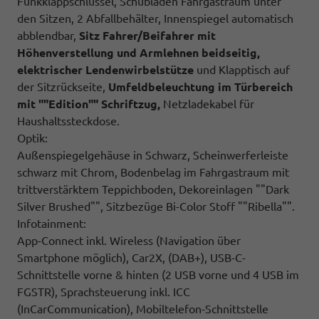
Funkklappschlüssel, Schubladen Fahrgastraum unter
den Sitzen, 2 Abfallbehälter, Innenspiegel automatisch
abblendbar,
Sitz
Fahrer/Beifahrer mit
Höhenverstellung und Armlehnen beidseitig,
elektrischer Lendenwirbelstütze
und Klapptisch auf
der Sitzrückseite,
Umfeldbeleuchtung im Türbereich
mit ""Edition"" Schriftzug,
Netzladekabel für
Haushaltssteckdose.
Optik:
Außenspiegelgehäuse in Schwarz, Scheinwerferleiste
schwarz mit Chrom, Bodenbelag im Fahrgastraum mit
trittverstärktem Teppichboden, Dekoreinlagen ""Dark
Silver Brushed"", Sitzbezüge Bi-Color Stoff ""Ribella"".
Infotainment:
App-Connect inkl. Wireless (Navigation über
Smartphone möglich), Car2X, (DAB+), USB-C-
Schnittstelle vorne & hinten (2 USB vorne und 4 USB im
FGSTR), Sprachsteuerung inkl. ICC
(InCarCommunication), Mobiltelefon-Schnittstelle