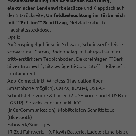
Höhenverstellung und Armlehnen beidseitig,
elektrischer Lendenwirbelstütze
und Klapptisch auf
der Sitzrückseite,
Umfeldbeleuchtung im Türbereich
mit ""Edition"" Schriftzug,
Netzladekabel für
Haushaltssteckdose.
Optik:
Außenspiegelgehäuse in Schwarz, Scheinwerferleiste
schwarz mit Chrom, Bodenbelag im Fahrgastraum mit
trittverstärktem Teppichboden, Dekoreinlagen ""Dark
Silver Brushed"", Sitzbezüge Bi-Color Stoff ""Ribella"".
Infotainment:
App-Connect inkl. Wireless (Navigation über
Smartphone möglich), Car2X, (DAB+), USB-C-
Schnittstelle vorne & hinten (2 USB vorne und 4 USB im
FGSTR), Sprachsteuerung inkl. ICC
(InCarCommunication), Mobiltelefon-Schnittstelle
(Bluetooth)
Fahrwerk/Sonstiges:
17 Zoll Fahrwerk, 19.7 kWh Batterie, Ladeleistung bis zu