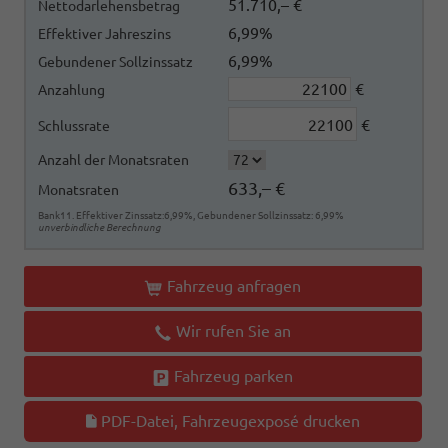
51.710,– €
Nettodarlehensbetrag
6,99%
Effektiver Jahreszins
6,99%
Gebundener Sollzinssatz
€
Anzahlung
€
Schlussrate
Anzahl der Monatsraten
633,– €
Monatsraten
Bank11. Effektiver Zinssatz:6,99%, Gebundener Sollzinssatz: 6,99%
unverbindliche Berechnung
Fahrzeug anfragen
Wir rufen Sie an
Fahrzeug parken
PDF-Datei, Fahrzeugexposé drucken