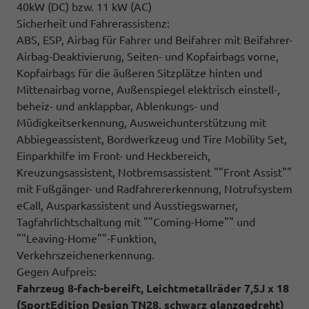
40kW (DC) bzw. 11 kW (AC)
Sicherheit und Fahrerassistenz:
ABS, ESP, Airbag für Fahrer und Beifahrer mit Beifahrer-
Airbag-Deaktivierung, Seiten- und Kopfairbags vorne,
Kopfairbags für die äußeren Sitzplätze hinten und
Mittenairbag vorne, Außenspiegel elektrisch einstell-,
beheiz- und anklappbar, Ablenkungs- und
Müdigkeitserkennung, Ausweichunterstützung mit
Abbiegeassistent, Bordwerkzeug und Tire Mobility Set,
Einparkhilfe im Front- und Heckbereich,
Kreuzungsassistent, Notbremsassistent ""Front Assist""
mit Fußgänger- und Radfahrererkennung, Notrufsystem
eCall, Ausparkassistent und Ausstiegswarner,
Tagfahrlichtschaltung mit ""Coming-Home"" und
""Leaving-Home""-Funktion,
Verkehrszeichenerkennung.
Gegen Aufpreis:
Fahrzeug 8-fach-bereift, Leichtmetallräder 7,5J x 18
(SportEdition Design TN28, schwarz glanzgedreht)