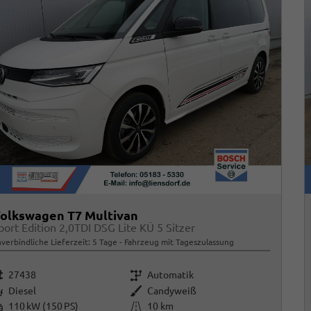
olkswagen T7 Multivan
port Edition 2,0TDI DSG Lite KÜ 5 Sitzer
verbindliche Lieferzeit:
5 Tage
Fahrzeug mit Tageszulassung
rzeugnr.
Getriebe
27438
Automatik
raftstoff
Außenfarbe
Diesel
Candyweiß
istung
Kilometerstand
110 kW (150 PS)
10 km