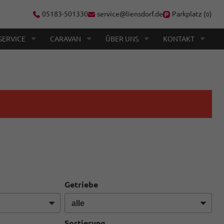
05183-501330
service@liensdorf.de
Parkplatz (
)
0
SERVICE
CARAVAN
ÜBER UNS
KONTAKT
Getriebe
Sortierung