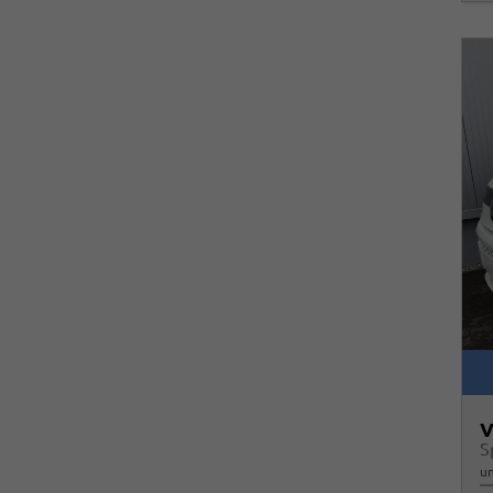
V
S
un