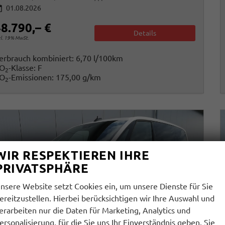
01.08.2026
8.790,– €
Details
cl. 19% MwSt.
erbrauch kombiniert:
6,70 l/100km
O
-Klasse:
F
2
O
-Emissionen:
175,00 g/km
2
WIR RESPEKTIEREN IHRE
PRIVATSPHÄRE
nsere Website setzt Cookies ein, um unsere Dienste für Sie
ereitzustellen. Hierbei berücksichtigen wir Ihre Auswahl und
erarbeiten nur die Daten für Marketing, Analytics und
ersonalisierung, für die Sie uns Ihr Einverständnis geben. Sie