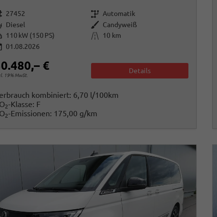
rzeugnr.
Getriebe
27452
Automatik
raftstoff
Außenfarbe
Diesel
Candyweiß
istung
Kilometerstand
110 kW (150 PS)
10 km
01.08.2026
0.480,– €
Details
cl. 19% MwSt.
erbrauch kombiniert:
6,70 l/100km
O
-Klasse:
F
2
O
-Emissionen:
175,00 g/km
2