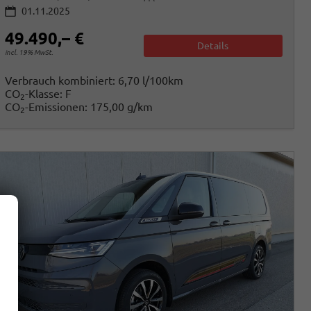
01.11.2025
49.490,– €
Details
incl. 19% MwSt.
Verbrauch kombiniert:
6,70 l/100km
CO
-Klasse:
F
2
CO
-Emissionen:
175,00 g/km
2