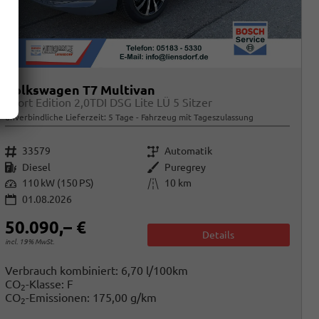
Volkswagen T7 Multivan
Sport Edition 2,0TDI DSG Lite LÜ 5 Sitzer
unverbindliche Lieferzeit:
5 Tage
Fahrzeug mit Tageszulassung
Fahrzeugnr.
Getriebe
33579
Automatik
Kraftstoff
Außenfarbe
Diesel
Puregrey
Leistung
Kilometerstand
110 kW (150 PS)
10 km
01.08.2026
50.090,– €
Details
incl. 19% MwSt.
Verbrauch kombiniert:
6,70 l/100km
CO
-Klasse:
F
2
CO
-Emissionen:
175,00 g/km
2