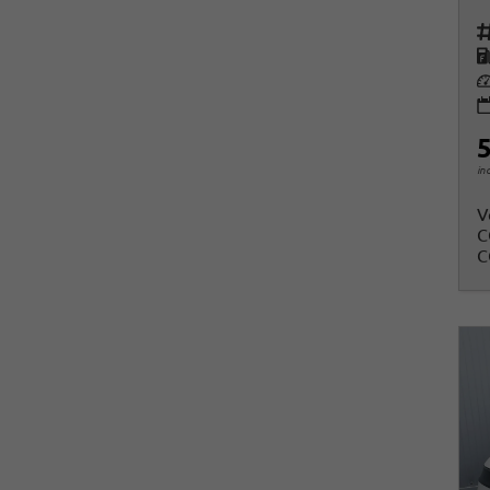
Fah
K
Le
5
in
V
C
C