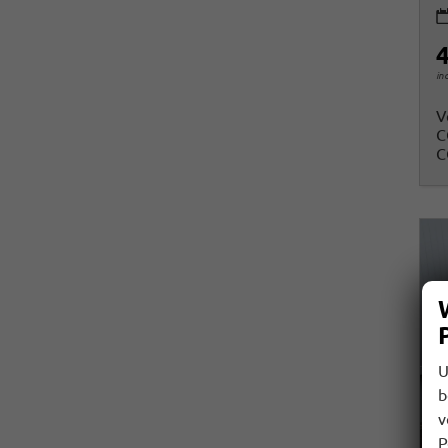
4
in
V
C
C
U
b
v
P