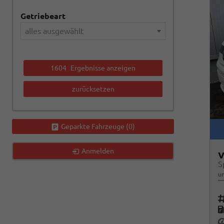
Getriebeart
alles ausgewählt
1604
Ergebnisse anzeigen
zurücksetzen
Geparkte Fahrzeuge (
0
)
Anmelden
V
S
un
Fah
K
Le