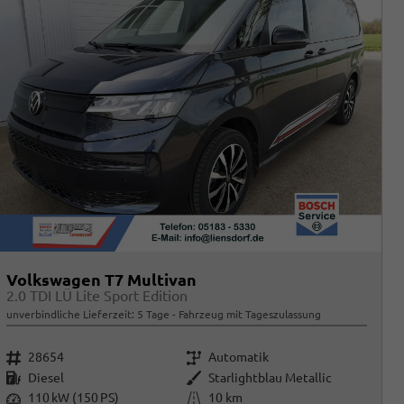
Volkswagen T7 Multivan
2.0 TDI LÜ Lite Sport Edition
unverbindliche Lieferzeit:
5 Tage
Fahrzeug mit Tageszulassung
Fahrzeugnr.
Getriebe
28654
Automatik
Kraftstoff
Außenfarbe
Diesel
Starlightblau Metallic
Leistung
Kilometerstand
110 kW (150 PS)
10 km