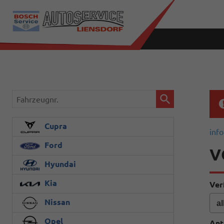
Fahrzeugnr.
Cupra
info
Ford
V
Hyundai
Kia
Ver
Nissan
Opel
Ant