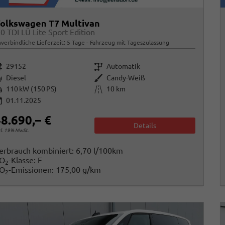
olkswagen T7 Multivan
.0 TDI LÜ Lite Sport Edition
verbindliche Lieferzeit:
5 Tage
Fahrzeug mit Tageszulassung
rzeugnr.
Getriebe
29152
Automatik
raftstoff
Außenfarbe
Diesel
Candy-Weiß
istung
Kilometerstand
110 kW (150 PS)
10 km
01.11.2025
8.690,– €
Details
cl. 19% MwSt.
erbrauch kombiniert:
6,70 l/100km
O
-Klasse:
F
2
O
-Emissionen:
175,00 g/km
2