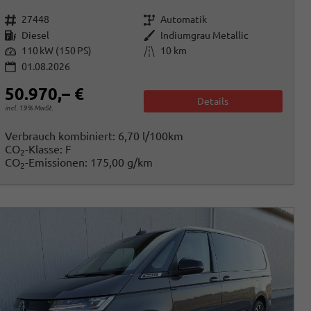
Fahrzeugnr.
Getriebe
27448
Automatik
Kraftstoff
Außenfarbe
Diesel
Indiumgrau Metallic
Leistung
Kilometerstand
110 kW (150 PS)
10 km
01.08.2026
50.970,– €
Details
incl. 19% MwSt.
Verbrauch kombiniert:
6,70 l/100km
CO
-Klasse:
F
2
CO
-Emissionen:
175,00 g/km
2