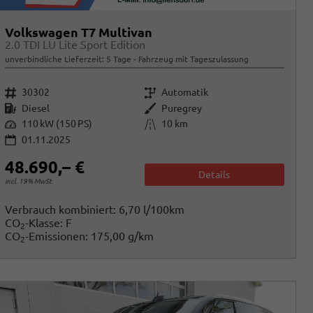
Volkswagen T7 Multivan
2.0 TDI LÜ Lite Sport Edition
unverbindliche Lieferzeit:
5 Tage
Fahrzeug mit Tageszulassung
Fahrzeugnr.
Getriebe
30302
Automatik
Kraftstoff
Außenfarbe
Diesel
Puregrey
Leistung
Kilometerstand
110 kW (150 PS)
10 km
01.11.2025
48.690,– €
Details
incl. 19% MwSt.
Verbrauch kombiniert:
6,70 l/100km
CO
-Klasse:
F
2
CO
-Emissionen:
175,00 g/km
2