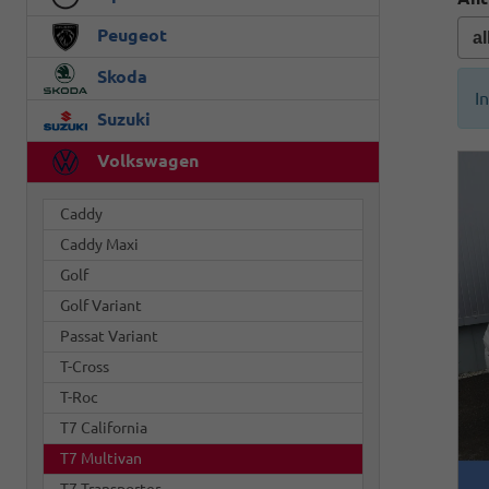
Peugeot
Skoda
I
Suzuki
Volkswagen
Caddy
Caddy Maxi
Golf
Golf Variant
Passat Variant
T-Cross
T-Roc
T7 California
T7 Multivan
T7 Transporter