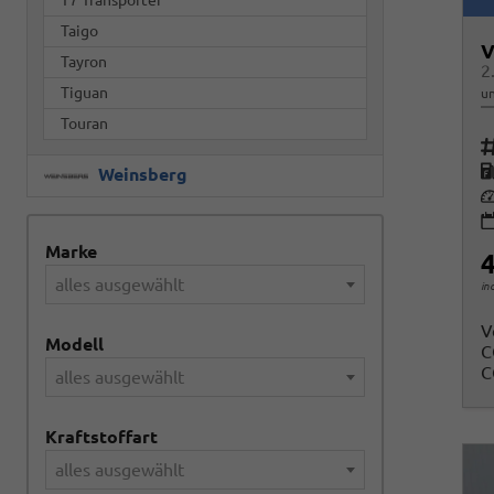
Taigo
V
Tayron
2
Tiguan
un
Touran
Fah
K
Weinsberg
Le
Marke
4
alles ausgewählt
in
V
Modell
C
C
alles ausgewählt
Kraftstoffart
alles ausgewählt