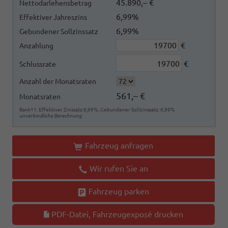
45.890,– €
Nettodarlehensbetrag
6,99%
Effektiver Jahreszins
6,99%
Gebundener Sollzinssatz
€
Anzahlung
€
Schlussrate
Anzahl der Monatsraten
561,– €
Monatsraten
Bank11. Effektiver Zinssatz:6,99%, Gebundener Sollzinssatz: 6,99%
unverbindliche Berechnung
Fahrzeug anfragen
Wir rufen Sie an
Fahrzeug parken
PDF-Datei, Fahrzeugexposé drucken