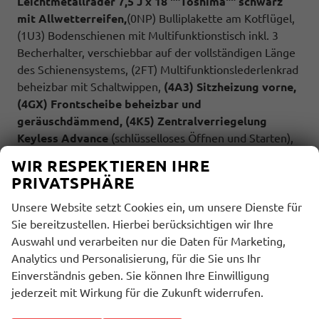
Leichtmetallräder 7,5 J x 18 ""Toshima"" schwarz
mit Allwetterreifen,
(0NP) Bulliplakette am Kotflügel,
(1U3) Bodenschienen mit Multifunktionstisch inkl. 3
Becherhalter, verschiebbar auf der vollständigen Länge
des Schienensystems, (2FT) Multifunktionslederlenkrad
beheizbar mit Schaltwippen,
(4A3) Sitzheizung vorne,
(4GX) Frontscheibe beheizbar und
geräuschdämmend,
(4K5) Zentralverriegelung
Keyless Advance
(schlüsselloses Öffnen und Starten),
(6I6) Travelassistent, (6KF) Scheinwerferleiste
WIR RESPEKTIEREN IHRE
hinterleuchtet, (7AL) Diebstahlwarnanlage, (7UY) Radio
PRIVATSPHÄRE
Navigationssystem Discover Pro, (9AH) Klimaanlage
""Air Care Climatronic"",
(N2S) Sitzbezug Bi-Colour
Unsere Website setzt Cookies ein, um unsere Dienste für
""ArtVelours"",
(1M6) Anhängerkupplung
Sie bereitzustellen. Hierbei berücksichtigen wir Ihre
schwenkbar,
(Z8A) Schiebefenster im Fahrgastraum
Auswahl und verarbeiten nur die Daten für Marketing,
links und rechts, Fenster ab B-Säule abgedunkelt,
Analytics und Personalisierung, für die Sie uns Ihr
(ZBR)
7 Sitzer:
Sitzvariante 2-2-3 (Vis-a-Vis
entgegen
Einverständnis geben. Sie können Ihre Einwilligung
der Fahrrichtung) inkl. 4 Armlehnen.
jederzeit mit Wirkung für die Zukunft widerrufen.