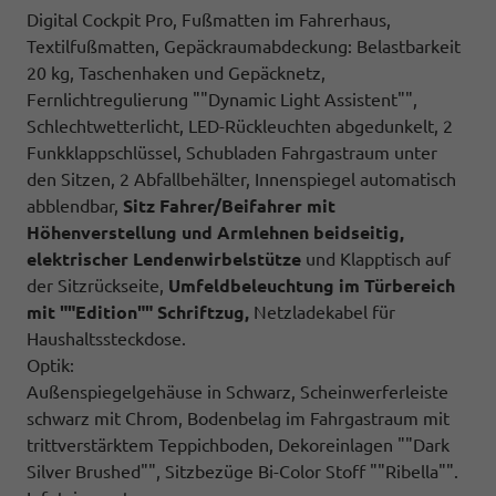
Digital Cockpit Pro, Fußmatten im Fahrerhaus,
Textilfußmatten, Gepäckraumabdeckung: Belastbarkeit
20 kg, Taschenhaken und Gepäcknetz,
Fernlichtregulierung ""Dynamic Light Assistent"",
Schlechtwetterlicht, LED-Rückleuchten abgedunkelt, 2
Funkklappschlüssel, Schubladen Fahrgastraum unter
den Sitzen, 2 Abfallbehälter, Innenspiegel automatisch
abblendbar,
Sitz
Fahrer/Beifahrer mit
Höhenverstellung und Armlehnen beidseitig,
elektrischer Lendenwirbelstütze
und Klapptisch auf
der Sitzrückseite,
Umfeldbeleuchtung im Türbereich
mit ""Edition"" Schriftzug,
Netzladekabel für
Haushaltssteckdose.
Optik:
Außenspiegelgehäuse in Schwarz, Scheinwerferleiste
schwarz mit Chrom, Bodenbelag im Fahrgastraum mit
trittverstärktem Teppichboden, Dekoreinlagen ""Dark
Silver Brushed"", Sitzbezüge Bi-Color Stoff ""Ribella"".