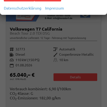
Datenschutzerklärung
Impressum
Volkswagen T7 California
Beach Tour 2.0 TDI DSG
unverbindliche Lieferzeit:
12 Tage
Fahrzeug mit Tageszulassung
Fahrzeugnr.
Getriebe
32773
Automatik
Kraftstoff
Außenfarbe
Diesel
Cooperbronze Metallic
Leistung
Kilometerstand
110 kW (150 PS)
10 km
01.08.2026
65.040,– €
Details
incl. 19% MwSt.
Verbrauch kombiniert:
6,90 l/100km
CO
-Klasse:
G
2
CO
-Emissionen:
182,00 g/km
2