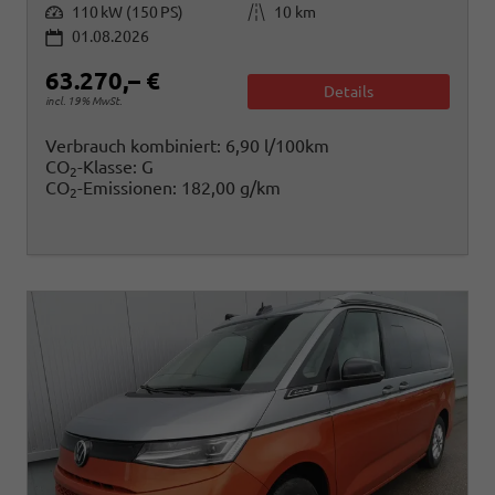
Leistung
Kilometerstand
110 kW (150 PS)
10 km
01.08.2026
63.270,– €
Details
incl. 19% MwSt.
Verbrauch kombiniert:
6,90 l/100km
CO
-Klasse:
G
2
CO
-Emissionen:
182,00 g/km
2