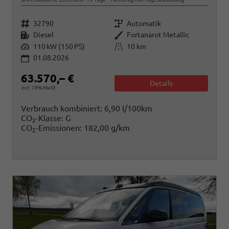
Fahrzeugnr.
Getriebe
32790
Automatik
Kraftstoff
Außenfarbe
Diesel
Fortanarot Metallic
Leistung
Kilometerstand
110 kW (150 PS)
10 km
01.08.2026
63.570,– €
Details
incl. 19% MwSt.
Verbrauch kombiniert:
6,90 l/100km
CO
-Klasse:
G
2
CO
-Emissionen:
182,00 g/km
2