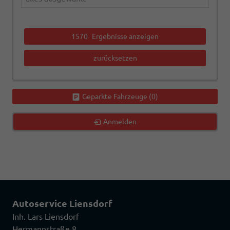
1570
Ergebnisse anzeigen
zurücksetzen
Geparkte Fahrzeuge (
0
)
Anmelden
Autoservice Liensdorf
Inh. Lars Liensdorf
Hermannstraße 8