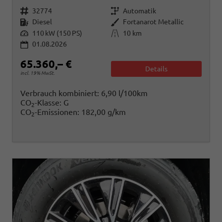
Fahrzeugnr.
Getriebe
32774
Automatik
Kraftstoff
Außenfarbe
Diesel
Fortanarot Metallic
Leistung
Kilometerstand
110 kW (150 PS)
10 km
01.08.2026
65.360,– €
Details
incl. 19% MwSt.
Verbrauch kombiniert:
6,90 l/100km
CO
-Klasse:
G
2
CO
-Emissionen:
182,00 g/km
2