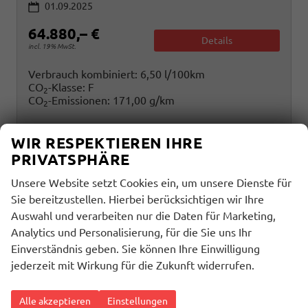
01.09.2025
64.880,– €
Details
incl. 19% MwSt.
Verbrauch kombiniert:
6,50 l/100km
CO
-Klasse:
F
2
CO
-Emissionen:
171,00 g/km
2
WIR RESPEKTIEREN IHRE
PRIVATSPHÄRE
Unsere Website setzt Cookies ein, um unsere Dienste für
Sie bereitzustellen. Hierbei berücksichtigen wir Ihre
Auswahl und verarbeiten nur die Daten für Marketing,
Analytics und Personalisierung, für die Sie uns Ihr
Einverständnis geben. Sie können Ihre Einwilligung
jederzeit mit Wirkung für die Zukunft widerrufen.
Alle akzeptieren
Einstellungen