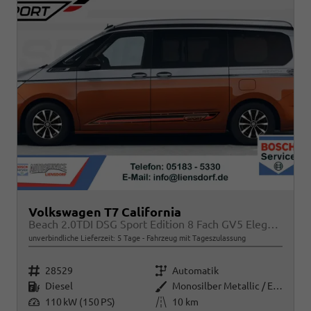
Volkswagen T7 California
Beach 2.0TDI DSG Sport Edition 8 Fach GV5 Elegance+
unverbindliche Lieferzeit:
5 Tage
Fahrzeug mit Tageszulassung
Fahrzeugnr.
Getriebe
28529
Automatik
Kraftstoff
Außenfarbe
Diesel
Monosilber Metallic / Energeticorange Metallic
Leistung
Kilometerstand
110 kW (150 PS)
10 km