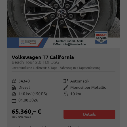
Volkswagen T7 California
Beach Tour 2.0 TDI DSG
unverbindliche Lieferzeit:
5 Tage
Fahrzeug mit Tageszulassung
Fahrzeugnr.
Getriebe
34340
Automatik
Kraftstoff
Außenfarbe
Diesel
Monosilber Metallic
Leistung
Kilometerstand
110 kW (150 PS)
10 km
01.08.2026
65.360,– €
Details
incl. 19% MwSt.