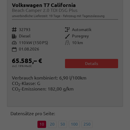
Volkswagen T7 California
Beach Camper 2.0 TDI DSG Plus
unverbindliche Lieferzeit:
19 Tage
Fahrzeug mit Tageszulassung
Fahrzeugnr.
Getriebe
32793
Automatik
Kraftstoff
Außenfarbe
Diesel
Puregrey
Leistung
Kilometerstand
110 kW (150 PS)
10 km
01.08.2026
65.585,– €
Details
incl. 19% MwSt.
Verbrauch kombiniert:
6,90 l/100km
CO
-Klasse:
G
2
CO
-Emissionen:
182,00 g/km
2
Datensätze pro Seite:
10
20
50
100
250