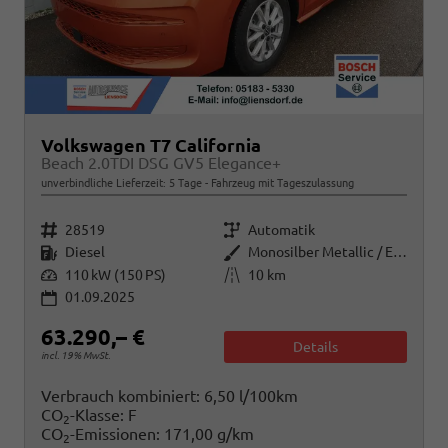
Volkswagen T7 California
Beach 2.0TDI DSG GV5 Elegance+
unverbindliche Lieferzeit:
5 Tage
Fahrzeug mit Tageszulassung
Fahrzeugnr.
Getriebe
28519
Automatik
Kraftstoff
Außenfarbe
Diesel
Monosilber Metallic / Energeticorange Metallic
Leistung
Kilometerstand
110 kW (150 PS)
10 km
01.09.2025
63.290,– €
Details
incl. 19% MwSt.
Verbrauch kombiniert:
6,50 l/100km
CO
-Klasse:
F
2
CO
-Emissionen:
171,00 g/km
2