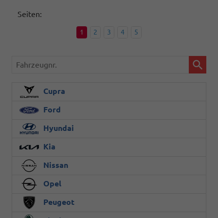
Seiten:
1
2
3
4
5
Fahrzeugnr.
Cupra
Ford
Hyundai
Kia
Nissan
Opel
Peugeot