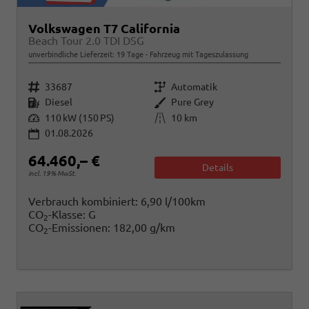
Volkswagen T7 California
Beach Tour 2.0 TDI DSG
unverbindliche Lieferzeit:
19 Tage
Fahrzeug mit Tageszulassung
Fahrzeugnr.
Getriebe
33687
Automatik
Kraftstoff
Außenfarbe
Diesel
Pure Grey
Leistung
Kilometerstand
110 kW (150 PS)
10 km
01.08.2026
64.460,– €
Details
incl. 19% MwSt.
Verbrauch kombiniert:
6,90 l/100km
CO
-Klasse:
G
2
CO
-Emissionen:
182,00 g/km
2