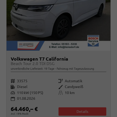
Volkswagen T7 California
Beach Tour 2.0 TDI DSG
unverbindliche Lieferzeit:
19 Tage
Fahrzeug mit Tageszulassung
Fahrzeugnr.
Getriebe
33575
Automatik
Kraftstoff
Außenfarbe
Diesel
Candyweiß
Leistung
Kilometerstand
110 kW (150 PS)
10 km
01.08.2026
64.460,– €
Details
incl. 19% MwSt.