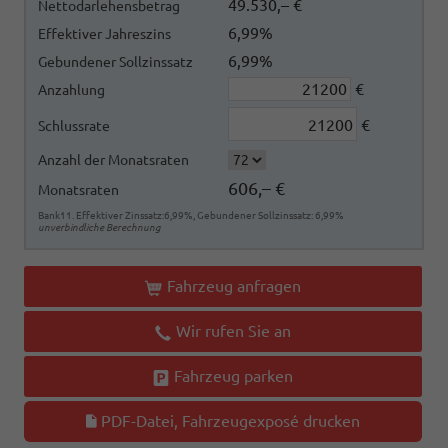
49.530,– €
Nettodarlehensbetrag
6,99%
Effektiver Jahreszins
6,99%
Gebundener Sollzinssatz
€
Anzahlung
€
Schlussrate
Anzahl der Monatsraten
606,– €
Monatsraten
Bank11. Effektiver Zinssatz:6,99%, Gebundener Sollzinssatz: 6,99%
unverbindliche Berechnung
Fahrzeug anfragen
Wir rufen Sie an
Fahrzeug parken
PDF-Datei, Fahrzeugexposé drucken