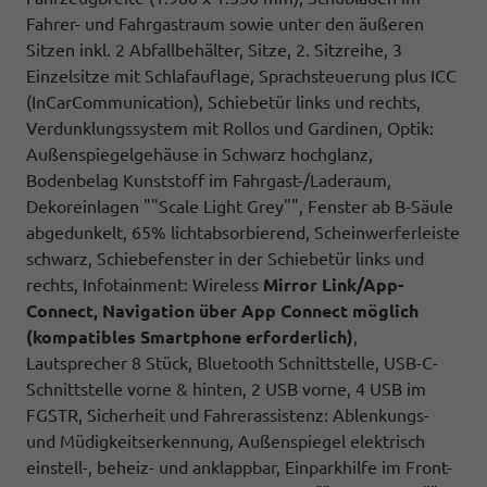
Fahrer- und Fahrgastraum sowie unter den äußeren
Sitzen inkl. 2 Abfallbehälter, Sitze, 2. Sitzreihe, 3
Einzelsitze mit Schlafauflage, Sprachsteuerung plus ICC
(InCarCommunication), Schiebetür links und rechts,
Verdunklungssystem mit Rollos und Gardinen, Optik:
Außenspiegelgehäuse in Schwarz hochglanz,
Bodenbelag Kunststoff im Fahrgast-/Laderaum,
Dekoreinlagen ""Scale Light Grey"", Fenster ab B-Säule
abgedunkelt, 65% lichtabsorbierend, Scheinwerferleiste
schwarz, Schiebefenster in der Schiebetür links und
rechts, Infotainment: Wireless
Mirror Link/App-
Connect, Navigation über App Connect möglich
(kompatibles Smartphone erforderlich)
,
Lautsprecher 8 Stück, Bluetooth Schnittstelle, USB-C-
Schnittstelle vorne & hinten, 2 USB vorne, 4 USB im
FGSTR, Sicherheit und Fahrerassistenz: Ablenkungs-
und Müdigkeitserkennung, Außenspiegel elektrisch
einstell-, beheiz- und anklappbar, Einparkhilfe im Front-