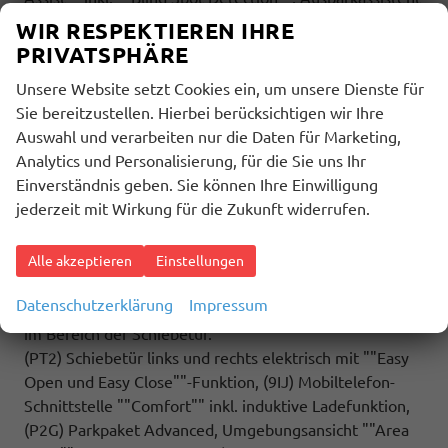
und Ausstiegswarner, Automatische Distanzregelung
WIR RESPEKTIEREN IHRE
ACC ""stop&go"", (9CE) Innenbeleuchtung an
PRIVATSPHÄRE
Aufstelldach Plus, Ambientebeleuchtung am
Unsere Website setzt Cookies ein, um unsere Dienste für
Dachrahmen, (7AL) Diebstahlalarmanlage mit
Sie bereitzustellen. Hierbei berücksichtigen wir Ihre
Innenraumüberwachung Back-Up Horn und
Auswahl und verarbeiten nur die Daten für Marketing,
Abschleppschutz, (4K6) Zentralverriegelung Keyless
Analytics und Personalisierung, für die Sie uns Ihr
Advanced + Safesicherung, Zentralverriegelung mit
Einverständnis geben. Sie können Ihre Einwilligung
schlüssellosem Schließ- und Startsystem, (7VH)
jederzeit mit Wirkung für die Zukunft widerrufen.
Umluftstandheizung im Fahrerhaus/Wohnraum mit FFB,
Frontscheibenenteisung, Programmierung erfolgt über
den Bildschirm in der Instrumententafel, Dauerbetrieb:
Alle akzeptieren
Einstellungen
max. bis der Kraftstoff für die Heizung leer ist,
Datenschutzerklärung
Impressum
Zeitbegrenzter Betrieb: max. 120 min, Ausströmer links
im Bereich der Schiebetür.
(PT2) Schiebetür links und rechts elektrisch mit ""Easy
Open und Easy Close""-Funktion, (9IJ) Mobiltelefon-
Schnittstelle ""Comfort"" inkl. induktive Ladefunktion,
(P2G) Parkpaket Advanced, Umgebungsansicht ""Area