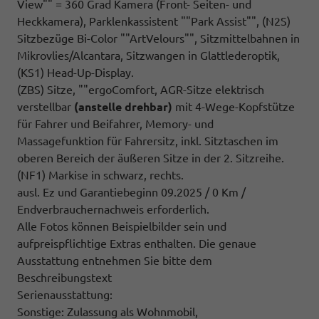
View"" = 360 Grad Kamera (Front- Seiten- und
Heckkamera), Parklenkassistent ""Park Assist"", (N2S)
Sitzbezüge Bi-Color ""ArtVelours"", Sitzmittelbahnen in
Mikrovlies/Alcantara, Sitzwangen in Glattlederoptik,
(KS1) Head-Up-Display.
(ZBS) Sitze, ""ergoComfort, AGR-Sitze elektrisch
verstellbar
(anstelle drehbar)
mit 4-Wege-Kopfstütze
für Fahrer und Beifahrer, Memory- und
Massagefunktion für Fahrersitz, inkl. Sitztaschen im
oberen Bereich der äußeren Sitze in der 2. Sitzreihe.
(NF1) Markise in schwarz, rechts.
ausl. Ez und Garantiebeginn 09.2025 / 0 Km /
Endverbrauchernachweis erforderlich.
Alle Fotos können Beispielbilder sein und
aufpreispflichtige Extras enthalten. Die genaue
Ausstattung entnehmen Sie bitte dem
Beschreibungstext
Serienausstattung:
Sonstige: Zulassung als Wohnmobil,