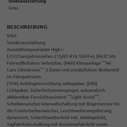
Innenausstattung
Grau
BESCHREIBUNG
V5M
Sonderausstattung:
Ausstattungsvariante High+:
(J12) Ganzjahresreifen 215/65 R16 102H xl, (4A3) Sitz
Fahrer/Beifahrer beheizbar, (9AH) Klimaanlage ""Air
Care Climatronic"" 3 Zonen mit zusätzlichem Bedienteil
im Fahrgastraum.
(1M6) Anhängevorrichtung anklappbar, (Z4D)
Lichtpaket, Sicherheitsinnenspiegel, automatisch
abblendbar Fernlichtassistent ""Light Assist"",
Scheibenwischer-Intervallschaltung mit Regensensor für
die Frontscheibenwischer, Leuchtweitenregulierung
dynamisch, Schlechtwetterlicht inkl. Abbiegelicht,
Tagfahrlichtschaltung mit Assistenzfahrlicht sowie