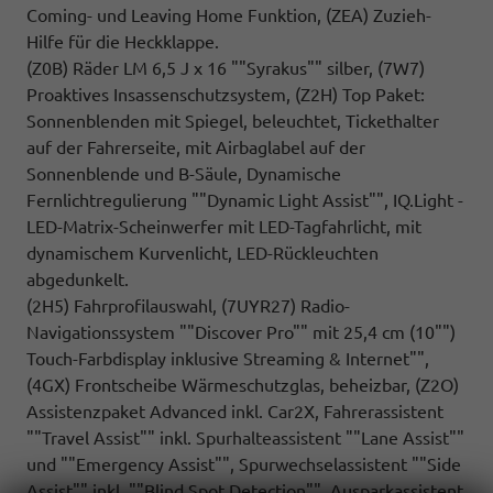
Coming- und Leaving Home Funktion, (ZEA) Zuzieh-
Hilfe für die Heckklappe.
(Z0B) Räder LM 6,5 J x 16 ""Syrakus"" silber, (7W7)
Proaktives Insassenschutzsystem, (Z2H) Top Paket:
Sonnenblenden mit Spiegel, beleuchtet, Tickethalter
auf der Fahrerseite, mit Airbaglabel auf der
Sonnenblende und B-Säule, Dynamische
Fernlichtregulierung ""Dynamic Light Assist"", IQ.Light -
LED-Matrix-Scheinwerfer mit LED-Tagfahrlicht, mit
dynamischem Kurvenlicht, LED-Rückleuchten
abgedunkelt.
(2H5) Fahrprofilauswahl, (7UYR27) Radio-
Navigationssystem ""Discover Pro"" mit 25,4 cm (10"")
Touch-Farbdisplay inklusive Streaming & Internet"",
(4GX) Frontscheibe Wärmeschutzglas, beheizbar, (Z2O)
Assistenzpaket Advanced inkl. Car2X, Fahrerassistent
""Travel Assist"" inkl. Spurhalteassistent ""Lane Assist""
und ""Emergency Assist"", Spurwechselassistent ""Side
Assist"" inkl. ""Blind Spot Detection"", Ausparkassistent