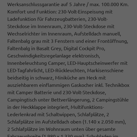
Werksanschlussgarantie auf 5 Jahre / max. 100.000 Km.
Komfort und Funktion: 230-Volt-Einspeisung mit
Ladefunktion für Fahrzeugbatterien, 230-Volt-
Steckdose im Innenraum, 230-Volt-Steckdose mit
Wechselrichter im Innenraum, Aufstelldach manuell,
Faltenbalg grau mit 3 Fenstern und einer Frontöffnung,
Faltenbalg in Basalt Grey, Digital Cockpit Pro,
Geschwindigkeitsregelanlage elektronisch,
Innenbeleuchtung Camper, LED-Hauptscheinwerfer mit
LED-Tagfahrlicht, LED-Rückleuchten, Markisenschiene
beidseitig in schwarz, Miniküche am Heck mit
ausziehbarem einflammigen Gaskocher inkl. Technikbox
mit Camper Batterie und 230-Volt-Steckdose,
Campingtisch unter Bettverlängerung, 2 Campingstühle
in der Heckklappe integriert, Multifunktions-
Lederlenkrad mit Schaltwippen, Schlafplätze, 2
Schlafplätze im Aufstelldach oben (1.140 x 2.050 mm),
2 Schlafplätze im Wohnraum unten über gesamte
Fahrzeugbreite (1.980 x 1.330 mm), Schubladen im