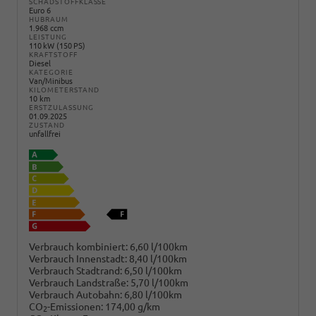
SCHADSTOFFKLASSE
Euro 6
HUBRAUM
1.968 ccm
LEISTUNG
110 kW (150 PS)
KRAFTSTOFF
Diesel
KATEGORIE
Van/Minibus
KILOMETERSTAND
10 km
ERSTZULASSUNG
01.09.2025
ZUSTAND
unfallfrei
Verbrauch kombiniert:
6,60 l/100km
Verbrauch Innenstadt:
8,40 l/100km
Verbrauch Stadtrand:
6,50 l/100km
Verbrauch Landstraße:
5,70 l/100km
Verbrauch Autobahn:
6,80 l/100km
CO
-Emissionen:
174,00 g/km
2