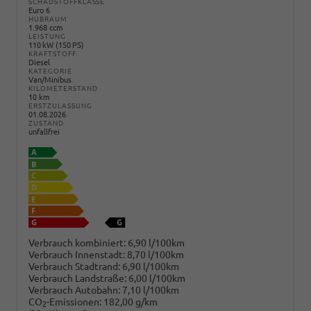
SCHADSTOFFKLASSE
Euro 6
HUBRAUM
1.968 ccm
LEISTUNG
110 kW (150 PS)
KRAFTSTOFF
Diesel
KATEGORIE
Van/Minibus
KILOMETERSTAND
10 km
ERSTZULASSUNG
01.08.2026
ZUSTAND
unfallfrei
Verbrauch kombiniert:
6,90 l/100km
Verbrauch Innenstadt:
8,70 l/100km
Verbrauch Stadtrand:
6,90 l/100km
Verbrauch Landstraße:
6,00 l/100km
Verbrauch Autobahn:
7,10 l/100km
CO
-Emissionen:
182,00 g/km
2