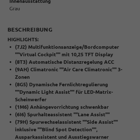
Innenausstattung
Grau
BESCHREIBUNG
HIGHLIGHTS:
(7J2) Multifunktionsanzeige/Bordcomputer
""Virtual Cockpit"" mit 10,25 TFT Display
(8T3) Automatische Distanzregelung ACC
(9AH) Climatronic ""Air Care Climatronic"" 3-
Zonen
(8G5) Dynamische Fernlichtregulierung
""Dynamic Light Assist"" für LED-Matrix-
Scheinwerfer
(1M6) Anhängevorrichtung schwenkbar
(6I6) Spurhalteassistent ""Lane Assist""
(79H) Spurwechselassistent ""Side Assist""
inklusive ""Blind Spot Detection"",
Ausparkassistent und Ausstiegswarner