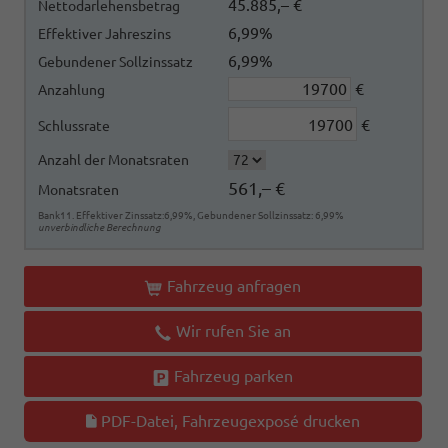
45.885,– €
Nettodarlehensbetrag
6,99%
Effektiver Jahreszins
6,99%
Gebundener Sollzinssatz
€
Anzahlung
€
Schlussrate
Anzahl der Monatsraten
561,– €
Monatsraten
Bank11. Effektiver Zinssatz:6,99%, Gebundener Sollzinssatz: 6,99%
unverbindliche Berechnung
Fahrzeug anfragen
Wir rufen Sie an
Fahrzeug parken
PDF-Datei, Fahrzeugexposé drucken