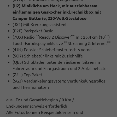
(II2) Miniküche am Heck, mit ausziehbarem
einflammigen Gaskocher inkl.Technikbox mit
Camper Batterie, 230-Volt-Steckdose
(JX1) Mit Kreuzungsassistent
(P2F) Parkpaket Basic
(7UX) Radio ""Ready 2 Discover"" mit 25,4 cm (10"")
Touch-Farbdisplay inklusive ""Streaming & Internet""
(4JN) Fenster Schiebefenster rechts vorne
(5Q7) Schiebetür links mit Zuziehhilfe
(QE5) Schubladen unter den äußeren Sitzen im
Fahrerraum und Fahrgastraum und 2 Abfallbehälter
(Z2H) Top Paket
(5G3) Verdunkelungssystem: Verdunkelungsrollos
und Thermomatten
ausl. Ez und Garantiebeginn / 0 Km /
Endkundennachweis erforderlich
Alle Fotos können Beispielbilder sein und