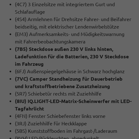
(4C7) 3 Einzelsitze mit integriertem Gurt und
Schlafauflage
(4S4) Armlehnen für Drehsitze Fahrer- und Beifahrer
beidseitig, mit elektrischer Lendenwirbelstütze
(EM3) Aufmerksamkeits- und Müdigkeitswarnung
mit Fahrerbeobachtungskamera
(7B5) Steckdose außen 230 V links hinten,
Ladefunktion für die Batterien, 230 V Steckdose
im Fahrzeug
(6FJ) Außenspiegelgehäuse in Schwarz hochglanz
(7VC) Camper Standheizung für Dauerbetrieb
und kraftstoffbetriebene Zusatzheizung
(5R7) Schiebetür rechts mit Zuziehhilfe
(8IU) IQ.LIGHT-LED-Matrix-Scheinwerfer mit LED-
Tagfahrlicht
(4FN) Fenster Schiebefenster links vorne
(3RJ) Zuziehhilfe für Heckklappe
(5BS) Kunststoffboden im Fahrgast-/Laderaum
(8VH) LED-Rückleuchten, abgedunkelt