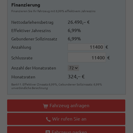
Finanzierung
Finanzieren Sie Ihr Fahrzeug mit 6,99% effektivem Jahreszins
26.490,– €
Nettodarlehensbetrag
6,99%
Effektiver Jahreszins
6,99%
Gebundener Sollzinssatz
€
Anzahlung
€
Schlussrate
Anzahl der Monatsraten
324,– €
Monatsraten
Bank11. Effektiver Zinssatz:6,99%, Gebundener Sollzinssatz: 6,99%
unverbindliche Berechnung
Fahrzeug anfragen
Wir rufen Sie an
Fahrzeug parken