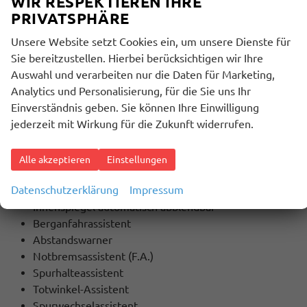
WIR RESPEKTIEREN IHRE
Touchscreen
PRIVATSPHÄRE
Unsere Website setzt Cookies ein, um unsere Dienste für
SICHERHEIT:
Sie bereitzustellen. Hierbei berücksichtigen wir Ihre
ABS
Auswahl und verarbeiten nur die Daten für Marketing,
ESP
Analytics und Personalisierung, für die Sie uns Ihr
Stabilitätskontrolle
Einverständnis geben. Sie können Ihre Einwilligung
ASC (Traktionskontrolle)
jederzeit mit Wirkung für die Zukunft widerrufen.
ASR (Antriebsschlupfregelung)
Servolenkung
Start-/Stopp-Automatik
Alle akzeptieren
Einstellungen
Lichtsensor
Datenschutzerklärung
Impressum
Regensensor
Innenspiegel automatisch abblendbar
Berganfahrassistent
Abstandswarner
Notbremsassistent (F.A.)
Spurhalteassistent
Totwinkel-Assistent
Spurwechselassistent