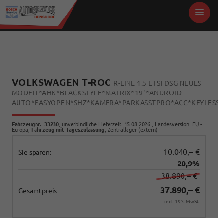
VOLKSWAGEN T-ROC
R-LINE 1.5 ETSI DSG NEUES
MODELL*AHK*BLACKSTYLE*MATRIX*19"*ANDROID
AUTO*EASYOPEN*SHZ*KAMERA*PARKASSTPRO*ACC*KEYLES
Fahrzeugnr.
:
33230
, unverbindliche Lieferzeit:
15.08.2026
, Landesversion: EU -
Europa,
Fahrzeug mit Tageszulassung
, Zentrallager (extern)
10.040,– €
Sie sparen:
20,9%
38.890,– €
37.890,– €
Gesamtpreis
incl. 19% MwSt.