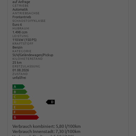
auf Anfrage
GETRIEBE
Automatik
ANTRIEBSACHSE
Frontantrieb
SCHADSTOFFKLASSE
Euro 6
HUBRAUM
1.498 ccm
LEISTUNG
110 kW (150 PS)
KRAFTSTOFF
Benzin
KATEGORIE
SUV/Geländewagen/Pickup
KILOMETERSTAND
25 km
ERSTZULASSUNG
01.08.2026
ZUSTAND
unfallfrei
Verbrauch kombiniert:
5,80 l/100km
Verbrauch Innenstadt:
7,30 l/100km