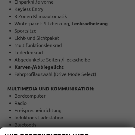
Einparkhilfe vorne
Keyless Entry
3 Zonen Klimaautomatik
Winterpaket: Sitzheizung,
Lenkradheizung
Sportsitze
Licht- und Sichtpaket
Multifunktionslenkrad
Lederlenkrad
Abgedunkelte Seiten-/Heckscheibe
Kurven-/Abbiegelicht
Fahrprofilauswahl (Drive Mode Select)
MULTIMEDIA UND KOMMUNIKATION:
Bordcomputer
Radio
Freisprecheinrichtung
Induktions-Ladestation
Bluetooth
USB Anschluss