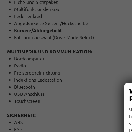
Licht- und Sichtpaket
Multifunktionslenkrad
Lederlenkrad
Abgedunkelte Seiten-/Heckscheibe
Kurven-/Abbiegelicht
Fahrprofilauswahl (Drive Mode Select)
MULTIMEDIA UND KOMMUNIKATION:
Bordcomputer
Radio
Freisprecheinrichtung
Induktions-Ladestation
Bluetooth
USB Anschluss
Touchscreen
U
SICHERHEIT:
b
ABS
v
ESP
P