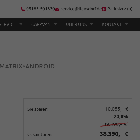
05183-501330
service@liensdorf.de
Parkplatz (
)
0
SERVICE
CARAVAN
ÜBER UNS
KONTAKT
"*MATRIX*ANDROID
10.055,– €
Sie sparen:
20,8%
39.390,– €
38.390,– €
Gesamtpreis