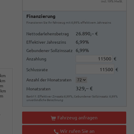
incl. 19% MwSt.
Finanzierung
Finanzieren Sie Ihr Fahrzeug mit 6,99% effektivem Jahreszins
26.890,– €
Nettodarlehensbetrag
6,99%
Effektiver Jahreszins
6,99%
Gebundener Sollzinssatz
€
Anzahlung
€
Schlussrate
0km
Anzahl der Monatsraten
0km
km
329,– €
Monatsraten
0km
km
Bank11. Effektiver Zinssatz:6,99%, Gebundener Sollzinssatz: 6,99%
unverbindliche Berechnung
o
Fahrzeug anfragen
Wir rufen Sie an