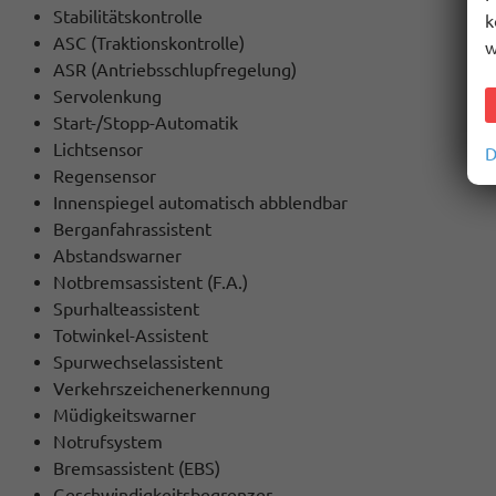
Stabilitätskontrolle
k
ASC (Traktionskontrolle)
w
ASR (Antriebsschlupfregelung)
Servolenkung
Start-/Stopp-Automatik
Lichtsensor
D
Regensensor
Innenspiegel automatisch abblendbar
Berganfahrassistent
Abstandswarner
Notbremsassistent (F.A.)
Spurhalteassistent
Totwinkel-Assistent
Spurwechselassistent
Verkehrszeichenerkennung
Müdigkeitswarner
Notrufsystem
Bremsassistent (EBS)
Geschwindigkeitsbegrenzer