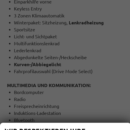
Einparkhilfe vorne
Keyless Entry
3 Zonen Klimaautomatik
Winterpaket: Sitzheizung,
Lenkradheizung
Sportsitze
Licht- und Sichtpaket
Multifunktionslenkrad
Lederlenkrad
Abgedunkelte Seiten-/Heckscheibe
Kurven-/Abbiegelicht
Fahrprofilauswahl (Drive Mode Select)
MULTIMEDIA UND KOMMUNIKATION:
Bordcomputer
Radio
Freisprecheinrichtung
Induktions-Ladestation
Bluetooth
USB Anschluss