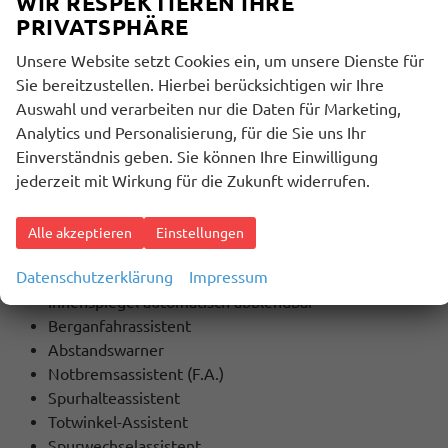
WIR RESPEKTIEREN IHRE
Touchscreen
PRIVATSPHÄRE
Unsere Website setzt Cookies ein, um unsere Dienste für
SICHERHEIT:
Sie bereitzustellen. Hierbei berücksichtigen wir Ihre
ABS
Auswahl und verarbeiten nur die Daten für Marketing,
ESP
Analytics und Personalisierung, für die Sie uns Ihr
Stabilitätskontrolle
Einverständnis geben. Sie können Ihre Einwilligung
ASC (Traktionskontrolle)
jederzeit mit Wirkung für die Zukunft widerrufen.
ASR (Antriebsschlupfregelung)
Servolenkung
Start-/Stopp-Automatik
Alle akzeptieren
Einstellungen
Lichtsensor
Datenschutzerklärung
Impressum
Regensensor
Innenspiegel automatisch abblendbar
Berganfahrassistent
Abstandswarner
Notbremsassistent (F.A.)
Spurhalteassistent
Totwinkel-Assistent
Spurwechselassistent