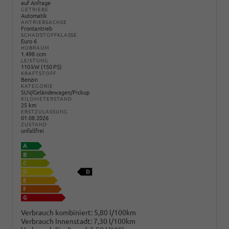
auf Anfrage
GETRIEBE
Automatik
ANTRIEBSACHSE
Frontantrieb
SCHADSTOFFKLASSE
Euro 6
HUBRAUM
1.498 ccm
LEISTUNG
110 kW (150 PS)
KRAFTSTOFF
Benzin
KATEGORIE
SUV/Geländewagen/Pickup
KILOMETERSTAND
25 km
ERSTZULASSUNG
01.08.2026
ZUSTAND
unfallfrei
Verbrauch kombiniert:
5,80 l/100km
Verbrauch Innenstadt:
7,30 l/100km