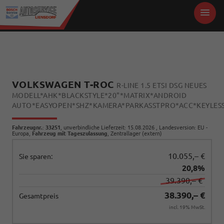
VOLKSWAGEN T-ROC
R-LINE 1.5 ETSI DSG NEUES
MODELL*AHK*BLACKSTYLE*20"*MATRIX*ANDROID
AUTO*EASYOPEN*SHZ*KAMERA*PARKASSTPRO*ACC*KEYLES
Fahrzeugnr.
:
33251
, unverbindliche Lieferzeit:
15.08.2026
, Landesversion: EU -
Europa,
Fahrzeug mit Tageszulassung
, Zentrallager (extern)
10.055,– €
Sie sparen:
20,8%
39.390,– €
38.390,– €
Gesamtpreis
incl. 19% MwSt.