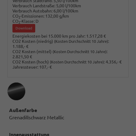
Verbrauch Stadtrand:
5,50 l/100km
Verbrauch Landstraße:
5,00 l/100km
Verbrauch Autobahn:
6,00 l/100km
CO
-Emissionen:
132,00 g/km
2
CO
-Klasse:
D
2
Download
Energiekosten bei 15.000 km pro Jahr:
1.517,28 €
CO2 Kosten (niedrig)
:
(Kosten Durchschnitt 10 Jahre)
1.188,- €
CO2 Kosten (mittel)
:
(Kosten Durchschnitt 10 Jahre)
2.821,50 €
CO2 Kosten (hoch)
:
4.356,- €
(Kosten Durchschnitt 10 Jahre)
Jahressteuer:
107,- €
Außenfarbe
Grenadillschwarz Metallic
Innenausstattung