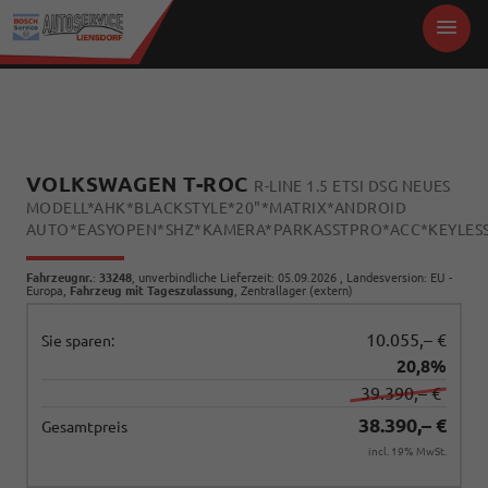
VOLKSWAGEN T-ROC
R-LINE 1.5 ETSI DSG NEUES
MODELL*AHK*BLACKSTYLE*20"*MATRIX*ANDROID
AUTO*EASYOPEN*SHZ*KAMERA*PARKASSTPRO*ACC*KEYLES
Fahrzeugnr.
:
33248
, unverbindliche Lieferzeit:
05.09.2026
, Landesversion: EU -
Europa,
Fahrzeug mit Tageszulassung
, Zentrallager (extern)
10.055,– €
Sie sparen:
20,8%
39.390,– €
38.390,– €
Gesamtpreis
incl. 19% MwSt.