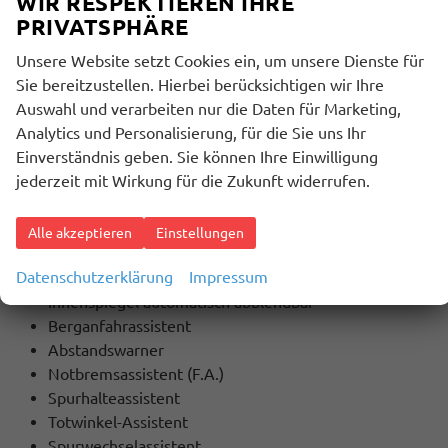
WIR RESPEKTIEREN IHRE
Touchscreen
PRIVATSPHÄRE
Unsere Website setzt Cookies ein, um unsere Dienste für
SICHERHEIT:
Sie bereitzustellen. Hierbei berücksichtigen wir Ihre
ABS
Auswahl und verarbeiten nur die Daten für Marketing,
ESP
Analytics und Personalisierung, für die Sie uns Ihr
Stabilitätskontrolle
Einverständnis geben. Sie können Ihre Einwilligung
ASC (Traktionskontrolle)
jederzeit mit Wirkung für die Zukunft widerrufen.
ASR (Antriebsschlupfregelung)
Servolenkung
Start-/Stopp-Automatik
Alle akzeptieren
Einstellungen
Lichtsensor
Datenschutzerklärung
Impressum
Regensensor
Innenspiegel automatisch abblendbar
Berganfahrassistent
Abstandswarner
Notbremsassistent (F.A.)
Spurhalteassistent
Totwinkel-Assistent
Spurwechselassistent