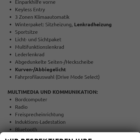
Einparkhilfe vorne
Keyless Entry
3 Zonen Klimaautomatik
Winterpaket: Sitzheizung,
Lenkradheizung
Sportsitze
Licht- und Sichtpaket
Multifunktionslenkrad
Lederlenkrad
Abgedunkelte Seiten-/Heckscheibe
Kurven-/Abbiegelicht
Fahrprofilauswahl (Drive Mode Select)
MULTIMEDIA UND KOMMUNIKATION:
Bordcomputer
Radio
Freisprecheinrichtung
Induktions-Ladestation
Bluetooth
USB Anschluss