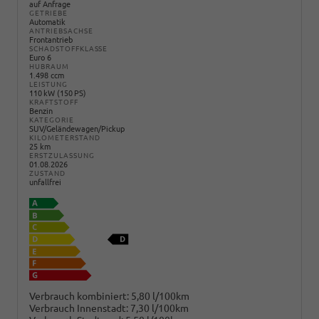
auf Anfrage
GETRIEBE
Automatik
ANTRIEBSACHSE
Frontantrieb
SCHADSTOFFKLASSE
Euro 6
HUBRAUM
1.498 ccm
LEISTUNG
110 kW (150 PS)
KRAFTSTOFF
Benzin
KATEGORIE
SUV/Geländewagen/Pickup
KILOMETERSTAND
25 km
ERSTZULASSUNG
01.08.2026
ZUSTAND
unfallfrei
Verbrauch kombiniert:
5,80 l/100km
Verbrauch Innenstadt:
7,30 l/100km