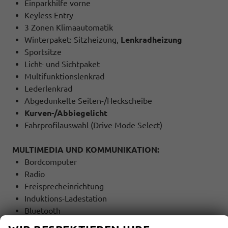
Einparkhilfe vorne
Keyless Entry
3 Zonen Klimaautomatik
Winterpaket: Sitzheizung,
Lenkradheizung
Sportsitze
Licht- und Sichtpaket
Multifunktionslenkrad
Lederlenkrad
Abgedunkelte Seiten-/Heckscheibe
Kurven-/Abbiegelicht
Fahrprofilauswahl (Drive Mode Select)
MULTIMEDIA UND KOMMUNIKATION:
Bordcomputer
Radio
Freisprecheinrichtung
Induktions-Ladestation
Bluetooth
USB Anschluss