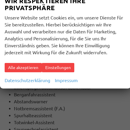
WIR RESPEKTIEREN IHRE
Touchscreen
PRIVATSPHÄRE
Unsere Website setzt Cookies ein, um unsere Dienste für
SICHERHEIT:
Sie bereitzustellen. Hierbei berücksichtigen wir Ihre
ABS
Auswahl und verarbeiten nur die Daten für Marketing,
ESP
Analytics und Personalisierung, für die Sie uns Ihr
Stabilitätskontrolle
Einverständnis geben. Sie können Ihre Einwilligung
ASC (Traktionskontrolle)
jederzeit mit Wirkung für die Zukunft widerrufen.
ASR (Antriebsschlupfregelung)
Servolenkung
Start-/Stopp-Automatik
Alle akzeptieren
Einstellungen
Lichtsensor
Datenschutzerklärung
Impressum
Regensensor
Innenspiegel automatisch abblendbar
Berganfahrassistent
Abstandswarner
Notbremsassistent (F.A.)
Spurhalteassistent
Totwinkel-Assistent
Spurwechselassistent