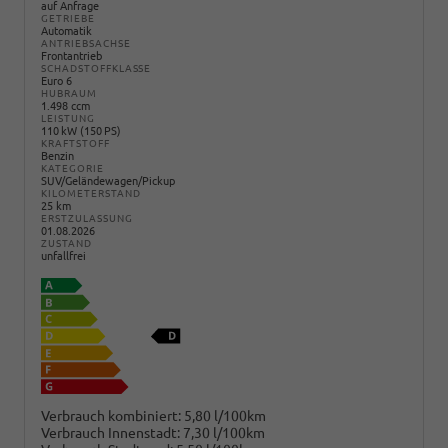
auf Anfrage
GETRIEBE
Automatik
ANTRIEBSACHSE
Frontantrieb
SCHADSTOFFKLASSE
Euro 6
HUBRAUM
1.498 ccm
LEISTUNG
110 kW (150 PS)
KRAFTSTOFF
Benzin
KATEGORIE
SUV/Geländewagen/Pickup
KILOMETERSTAND
25 km
ERSTZULASSUNG
01.08.2026
ZUSTAND
unfallfrei
Verbrauch kombiniert:
5,80 l/100km
Verbrauch Innenstadt:
7,30 l/100km