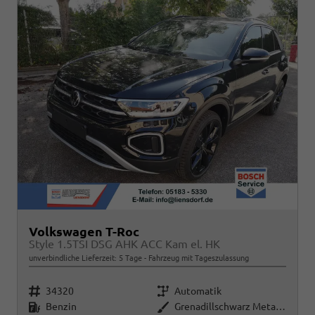
Volkswagen T-Roc
Style 1.5TSI DSG AHK ACC Kam el. HK
unverbindliche Lieferzeit:
5 Tage
Fahrzeug mit Tageszulassung
Fahrzeugnr.
Getriebe
34320
Automatik
Kraftstoff
Außenfarbe
Benzin
Grenadillschwarz Metallic