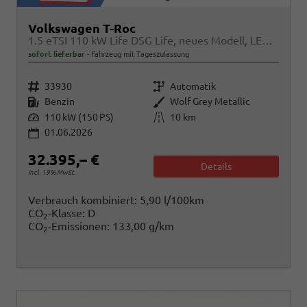
Volkswagen T-Roc
1.5 eTSI 110 kW Life DSG Life, neues Modell, LED, Kamera, Side, Winter, 17-Zoll
sofort lieferbar
Fahrzeug mit Tageszulassung
Fahrzeugnr.
Getriebe
33930
Automatik
Kraftstoff
Außenfarbe
Benzin
Wolf Grey Metallic
Leistung
Kilometerstand
110 kW (150 PS)
10 km
01.06.2026
32.395,– €
Details
incl. 19% MwSt.
Verbrauch kombiniert:
5,90 l/100km
CO
-Klasse:
D
2
CO
-Emissionen:
133,00 g/km
2