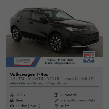
Volkswagen T-Roc
1.5 eTSI 110 kW Life DSG Life, neues Modell, LED, Kamera, Side, Winter, 17-Zoll
sofort lieferbar
Fahrzeug mit Tageszulassung
Fahrzeugnr.
Getriebe
34037
Automatik
Kraftstoff
Außenfarbe
Benzin
Grenadillschwarz Metallic
Leistung
Kilometerstand
110 kW (150 PS)
10 km