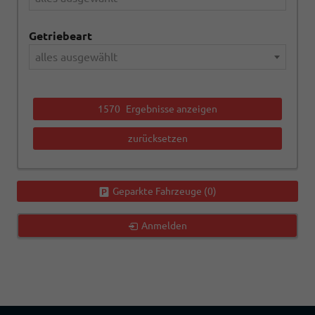
Getriebeart
alles ausgewählt
1570
Ergebnisse anzeigen
zurücksetzen
Geparkte Fahrzeuge (
0
)
Anmelden