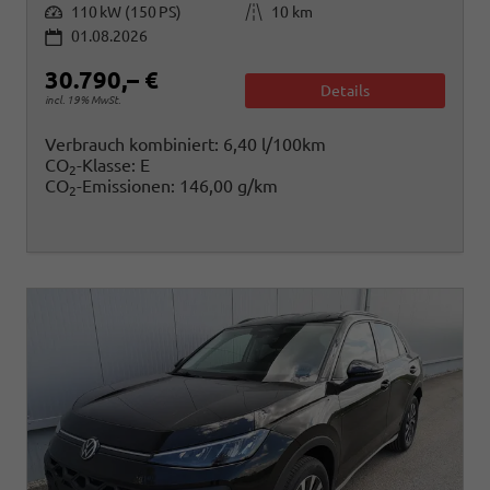
Leistung
Kilometerstand
110 kW (150 PS)
10 km
01.08.2026
30.790,– €
Details
incl. 19% MwSt.
Verbrauch kombiniert:
6,40 l/100km
CO
-Klasse:
E
2
CO
-Emissionen:
146,00 g/km
2