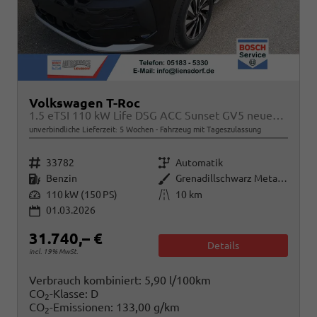
Volkswagen T-Roc
1.5 eTSI 110 kW Life DSG ACC Sunset GV5 neues Modell
unverbindliche Lieferzeit:
5 Wochen
Fahrzeug mit Tageszulassung
Fahrzeugnr.
Getriebe
33782
Automatik
Kraftstoff
Außenfarbe
Benzin
Grenadillschwarz Metallic
Leistung
Kilometerstand
110 kW (150 PS)
10 km
01.03.2026
31.740,– €
Details
incl. 19% MwSt.
Verbrauch kombiniert:
5,90 l/100km
CO
-Klasse:
D
2
CO
-Emissionen:
133,00 g/km
2