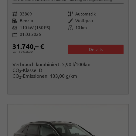
Fahrzeugnr.
Getriebe
33869
Automatik
Kraftstoff
Außenfarbe
Benzin
Wolfgrau
Leistung
Kilometerstand
110 kW (150 PS)
10 km
01.03.2026
31.740,– €
Details
incl. 19% MwSt.
Verbrauch kombiniert:
5,90 l/100km
CO
-Klasse:
D
2
CO
-Emissionen:
133,00 g/km
2