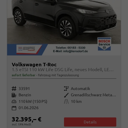
Volkswagen T-Roc
1.5 eTSI 110 kW Life DSG Life, neues Modell, LED, Kamera, Side, Winter, 17-Zoll
sofort lieferbar
Fahrzeug mit Tageszulassung
Fahrzeugnr.
Getriebe
33591
Automatik
Kraftstoff
Außenfarbe
Benzin
Grenadillschwarz Metallic
Leistung
Kilometerstand
110 kW (150 PS)
10 km
01.06.2026
32.395,– €
Details
incl. 19% MwSt.