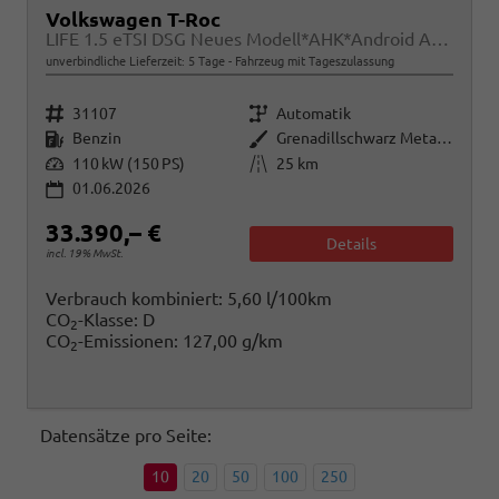
Volkswagen T-Roc
LIFE 1.5 eTSI DSG Neues Modell*AHK*Android Auto*SHZ*ACC*Kamera*5J Garantie*Klimaauto*
unverbindliche Lieferzeit:
5 Tage
Fahrzeug mit Tageszulassung
Fahrzeugnr.
Getriebe
31107
Automatik
Kraftstoff
Außenfarbe
Benzin
Grenadillschwarz Metallic
Leistung
Kilometerstand
110 kW (150 PS)
25 km
01.06.2026
33.390,– €
Details
incl. 19% MwSt.
Verbrauch kombiniert:
5,60 l/100km
CO
-Klasse:
D
2
CO
-Emissionen:
127,00 g/km
2
Datensätze pro Seite:
10
20
50
100
250