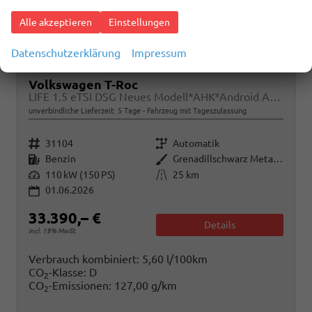
Alle akzeptieren
Einstellungen
Datenschutzerklärung
Impressum
Volkswagen T-Roc
LIFE 1.5 eTSI DSG Neues Modell*AHK*Android Auto*SHZ*ACC*Kamera*5J Garantie*Klimaauto*
unverbindliche Lieferzeit:
5 Tage
Fahrzeug mit Tageszulassung
Fahrzeugnr.
Getriebe
31104
Automatik
Kraftstoff
Außenfarbe
Benzin
Grenadillschwarz Metallic
Leistung
Kilometerstand
110 kW (150 PS)
25 km
01.06.2026
33.390,– €
Details
incl. 19% MwSt.
Verbrauch kombiniert:
5,60 l/100km
CO
-Klasse:
D
2
CO
-Emissionen:
127,00 g/km
2