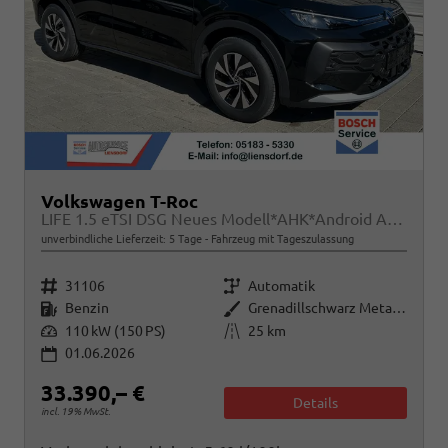
Volkswagen T-Roc
LIFE 1.5 eTSI DSG Neues Modell*AHK*Android Auto*SHZ*ACC*Kamera*5J Garantie*Klimaauto*
unverbindliche Lieferzeit:
5 Tage
Fahrzeug mit Tageszulassung
Fahrzeugnr.
Getriebe
31106
Automatik
Kraftstoff
Außenfarbe
Benzin
Grenadillschwarz Metallic
Leistung
Kilometerstand
110 kW (150 PS)
25 km
01.06.2026
33.390,– €
Details
incl. 19% MwSt.