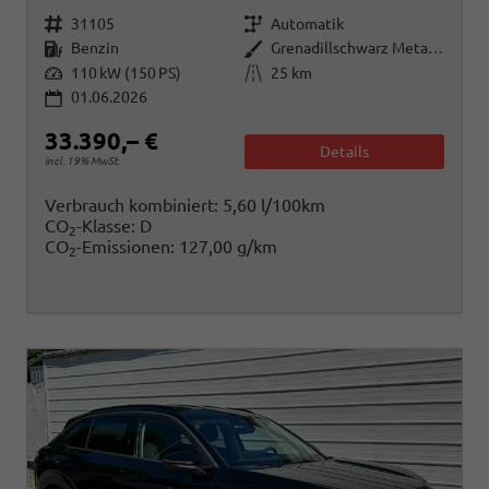
Fahrzeugnr.
Getriebe
31105
Automatik
Kraftstoff
Außenfarbe
Benzin
Grenadillschwarz Metallic
Leistung
Kilometerstand
110 kW (150 PS)
25 km
01.06.2026
33.390,– €
Details
incl. 19% MwSt.
Verbrauch kombiniert:
5,60 l/100km
CO
-Klasse:
D
2
CO
-Emissionen:
127,00 g/km
2