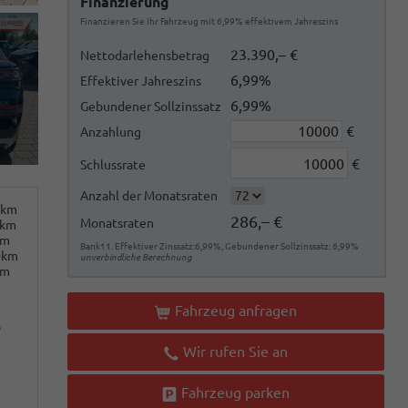
Finanzierung
Finanzieren Sie Ihr Fahrzeug mit 6,99% effektivem Jahreszins
23.390,– €
Nettodarlehensbetrag
6,99%
Effektiver Jahreszins
6,99%
Gebundener Sollzinssatz
€
Anzahlung
€
Schlussrate
Anzahl der Monatsraten
0km
286,– €
Monatsraten
0km
km
Bank11. Effektiver Zinssatz:6,99%, Gebundener Sollzinssatz: 6,99%
0km
unverbindliche Berechnung
km
Fahrzeug anfragen
o
Wir rufen Sie an
Fahrzeug parken