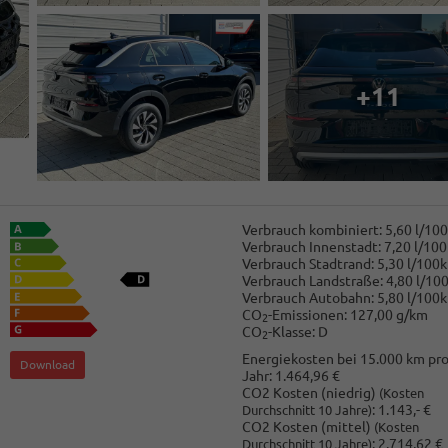
+11
Verbrauch kombiniert:
5,60 l/10
Verbrauch Innenstadt:
7,20 l/10
Verbrauch Stadtrand:
5,30 l/100
Verbrauch Landstraße:
4,80 l/10
Verbrauch Autobahn:
5,80 l/100
CO
-Emissionen:
127,00 g/km
2
CO
-Klasse:
D
2
Energiekosten bei 15.000 km pr
Download
Jahr:
1.464,96 €
CO2 Kosten (niedrig)
(Kosten
:
1.143,- €
Durchschnitt 10 Jahre)
CO2 Kosten (mittel)
(Kosten
:
2.714,62 €
Durchschnitt 10 Jahre)