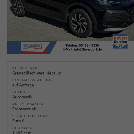
AUSSENFARBE
Grenadillschwarz Metallic
INNENAUSSTATTUNG
auf Anfrage
GETRIEBE
Automatik
ANTRIEBSACHSE
Frontantrieb
SCHADSTOFFKLASSE
Euro 6
HUBRAUM
1.498 ccm