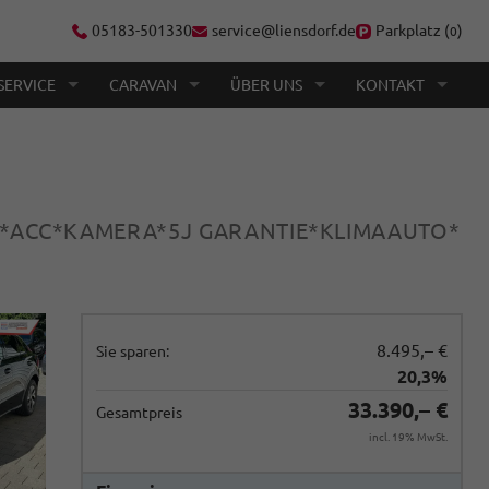
05183-501330
service@liensdorf.de
Parkplatz (
)
0
SERVICE
CARAVAN
ÜBER UNS
KONTAKT
HZ*ACC*KAMERA*5J GARANTIE*KLIMAAUTO*
8.495,– €
Sie sparen:
20,3%
33.390,– €
Gesamtpreis
incl. 19% MwSt.