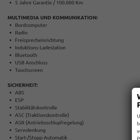
5 Jahre Garantie / 100.000 Km
MULTIMEDIA UND KOMMUNIKATION:
Bordcomputer
Radio
Freisprecheinrichtung
Induktions-Ladestation
Bluetooth
USB Anschluss
Touchscreen
SICHERHEIT:
ABS
ESP
Stabilitätskontrolle
ASC (Traktionskontrolle)
U
ASR (Antriebsschlupfregelung)
b
Servolenkung
v
Start-/Stopp-Automatik
P