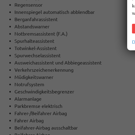
Regensensor
k
Innenspiegel automatisch abblendbar
w
Berganfahrassistent
Abstandswarner
Notbremsassistent (F.A.)
Spurhalteassistent
D
Totwinkel-Assistent
Spurwechselassistent
Ausweichassistent und Abbiegeassistent
Verkehrszeichenerkennung
Müdigkeitswarner
Notrufsystem
Geschwindigkeitsbegrenzer
Alarmanlage
Parkbremse elektrisch
Fahrer-/Beifahrer Airbag
Fahrer Airbag
Beifahrer-Airbag ausschaltbar
Beifahrer-Airbag