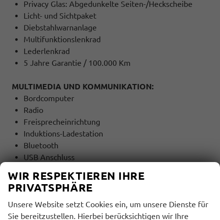
Privacy Glas: Abgedunkelte Seiten-/Heckscheibe
Licht- und Sichtpaket
Diebstahlwarnanlage
Multifunktionslenkrad
Lederlenkrad
5 Jahre Garantie / 100.000 Km
MULTIMEDIA UND KOMMUNIKATION:
Bordcomputer
Radio
Freisprecheinrichtung
Induktions-Ladestation
Bluetooth
USB Anschluss
Touchscreen
WIR RESPEKTIEREN IHRE
PRIVATSPHÄRE
SICHERHEIT:
Unsere Website setzt Cookies ein, um unsere Dienste für
ABS
Sie bereitzustellen. Hierbei berücksichtigen wir Ihre
ESP