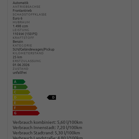
Automatik
ANTRIEBSACHSE
Frontantrieb
SCHADSTOFFKLASSE
Euro 6
HUBRAUM
1.498 ccm
LEISTUNG
110 kW (150 PS)
KRAFTSTOFF
Benzin
KATEGORIE
SUV/Geländewagen/Pickup
KILOMETERSTAND
25 km
ERSTZULASSUNG
01.06.2026
ZUSTAND
unfallfrei
Verbrauch kombiniert:
5,60 l/100km
Verbrauch Innenstadt:
7,20 l/100km
Verbrauch Stadtrand:
5,30 l/100km
Verbrauch Landstraße:
4,80 l/100km