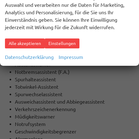
Auswahl und verarbeiten nur die Daten für Marketing,
Stabilitätskontrolle
Analytics und Personalisierung, für die Sie uns Ihr
ASC (Traktionskontrolle)
Einverständnis geben. Sie können Ihre Einwilligung
ASR (Antriebsschlupfregelung)
jederzeit mit Wirkung für die Zukunft widerrufen.
Servolenkung
Start-/Stopp-Automatik
Regensensor
Alle akzeptieren
Einstellungen
Innenspiegel automatisch abblendbar
Datenschutzerklärung
Impressum
Berganfahrassistent
Abstandswarner
Notbremsassistent (F.A.)
Spurhalteassistent
Totwinkel-Assistent
Spurwechselassistent
Ausweichassistent und Abbiegeassistent
Verkehrszeichenerkennung
Müdigkeitswarner
Notrufsystem
Geschwindigkeitsbegrenzer
Alarmanlage