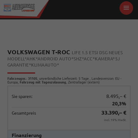
VOLKSWAGEN T-ROC
LIFE 1.5 ETSI DSG NEUES
MODELL*AHK*ANDROID AUTO*SHZ*ACC*KAMERA*5J
GARANTIE*KLIMAAUTO*
Fahrzeugnr.
:
31105
, unverbindliche Lieferzeit:
5 Tage
, Landesversion: EU -
Europa,
Fahrzeug mit Tageszulassung
, Zentrallager (extern)
8.495,– €
Sie sparen:
20,3%
33.390,– €
Gesamtpreis
incl. 19% MwSt.
Finanzierung