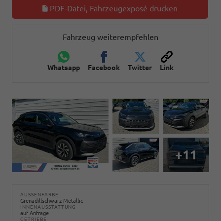
PDF-Datei, Fahrzeugexposé drucken
Fahrzeug weiterempfehlen
Whatsapp
Facebook
Twitter
Link
+11
AUSSENFARBE
Grenadillschwarz Metallic
INNENAUSSTATTUNG
auf Anfrage
GETRIEBE