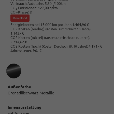
Verbrauch Autobahn:
5,80 l/100km
CO
-Emissionen:
127,00 g/km
2
CO
-Klasse:
D
2
Download
Energiekosten bei 15.000 km pro Jahr:
1.464,96 €
CO2 Kosten (niedrig)
:
(Kosten Durchschnitt 10 Jahre)
1.143,- €
CO2 Kosten (mittel)
:
(Kosten Durchschnitt 10 Jahre)
2.714,62 €
CO2 Kosten (hoch)
:
4.191,- €
(Kosten Durchschnitt 10 Jahre)
Jahressteuer:
96,- €
Außenfarbe
Grenadillschwarz Metallic
Innenausstattung
auf Anfrage