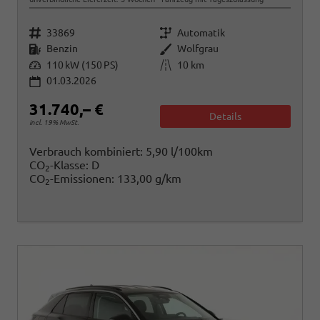
Fahrzeugnr.
Getriebe
33869
Automatik
Kraftstoff
Außenfarbe
Benzin
Wolfgrau
Leistung
Kilometerstand
110 kW (150 PS)
10 km
01.03.2026
31.740,– €
Details
incl. 19% MwSt.
Verbrauch kombiniert:
5,90 l/100km
CO
-Klasse:
D
2
CO
-Emissionen:
133,00 g/km
2