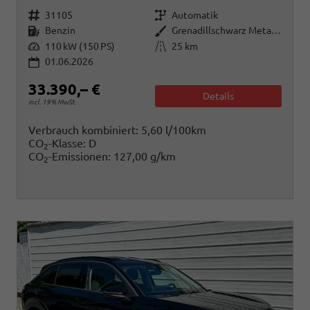
Fahrzeugnr.
Getriebe
31105
Automatik
Kraftstoff
Außenfarbe
Benzin
Grenadillschwarz Metallic
Leistung
Kilometerstand
110 kW (150 PS)
25 km
01.06.2026
33.390,– €
Details
incl. 19% MwSt.
Verbrauch kombiniert:
5,60 l/100km
CO
-Klasse:
D
2
CO
-Emissionen:
127,00 g/km
2