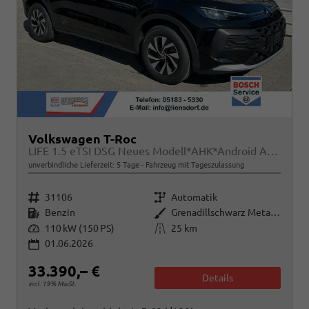
Volkswagen T-Roc
LIFE 1.5 eTSI DSG Neues Modell*AHK*Android Auto*SHZ*ACC*Kamera*5J Garantie*Klimaauto*
unverbindliche Lieferzeit:
5 Tage
Fahrzeug mit Tageszulassung
Fahrzeugnr.
Getriebe
31106
Automatik
Kraftstoff
Außenfarbe
Benzin
Grenadillschwarz Metallic
Leistung
Kilometerstand
110 kW (150 PS)
25 km
01.06.2026
33.390,– €
Details
incl. 19% MwSt.