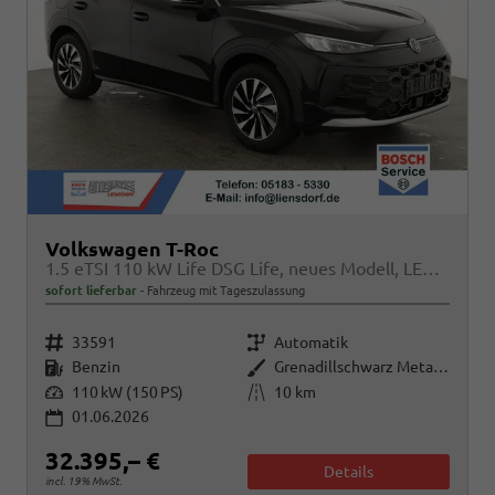
Volkswagen T-Roc
1.5 eTSI 110 kW Life DSG Life, neues Modell, LED, Kamera, Side, Winter, 17-Zoll
sofort lieferbar
Fahrzeug mit Tageszulassung
Fahrzeugnr.
Getriebe
33591
Automatik
Kraftstoff
Außenfarbe
Benzin
Grenadillschwarz Metallic
Leistung
Kilometerstand
110 kW (150 PS)
10 km
01.06.2026
32.395,– €
Details
incl. 19% MwSt.