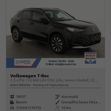
Volkswagen T-Roc
1.5 eTSI 110 kW Life DSG Life, neues Modell, LED, Kamera, Side, Winter, 17-Zoll
sofort lieferbar
Fahrzeug mit Tageszulassung
Fahrzeugnr.
Getriebe
34037
Automatik
Kraftstoff
Außenfarbe
Benzin
Grenadillschwarz Metallic
Leistung
Kilometerstand
110 kW (150 PS)
10 km