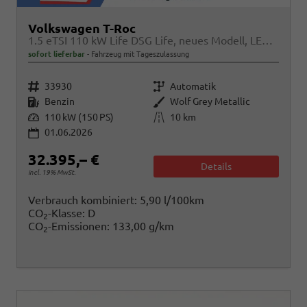
Volkswagen T-Roc
1.5 eTSI 110 kW Life DSG Life, neues Modell, LED, Kamera, Side, Winter, 17-Zoll
sofort lieferbar
Fahrzeug mit Tageszulassung
Fahrzeugnr.
Getriebe
33930
Automatik
Kraftstoff
Außenfarbe
Benzin
Wolf Grey Metallic
Leistung
Kilometerstand
110 kW (150 PS)
10 km
01.06.2026
32.395,– €
Details
incl. 19% MwSt.
Verbrauch kombiniert:
5,90 l/100km
CO
-Klasse:
D
2
CO
-Emissionen:
133,00 g/km
2