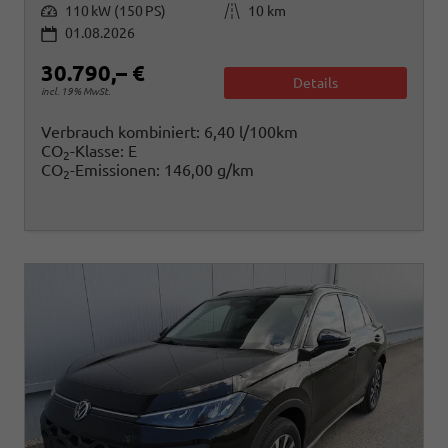
Leistung
Kilometerstand
110 kW (150 PS)
10 km
01.08.2026
30.790,– €
Details
incl. 19% MwSt.
Verbrauch kombiniert:
6,40 l/100km
CO
-Klasse:
E
2
CO
-Emissionen:
146,00 g/km
2