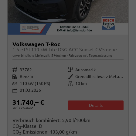
Volkswagen T-Roc
1.5 eTSI 110 kW Life DSG ACC Sunset GV5 neues Modell
unverbindliche Lieferzeit:
5 Wochen
Fahrzeug mit Tageszulassung
Fahrzeugnr.
Getriebe
33782
Automatik
Kraftstoff
Außenfarbe
Benzin
Grenadillschwarz Metallic
Leistung
Kilometerstand
110 kW (150 PS)
10 km
01.03.2026
31.740,– €
Details
incl. 19% MwSt.
Verbrauch kombiniert:
5,90 l/100km
CO
-Klasse:
D
2
CO
-Emissionen:
133,00 g/km
2