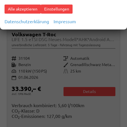
Alle akzeptieren
Einstellungen
Datenschutzerklärung
Impressum
Volkswagen T-Roc
LIFE 1.5 eTSI DSG Neues Modell*AHK*Android Auto*SHZ*ACC*Kamera*5J Garantie*Klimaauto*
unverbindliche Lieferzeit:
5 Tage
Fahrzeug mit Tageszulassung
Fahrzeugnr.
Getriebe
31104
Automatik
Kraftstoff
Außenfarbe
Benzin
Grenadillschwarz Metallic
Leistung
Kilometerstand
110 kW (150 PS)
25 km
01.06.2026
33.390,– €
Details
incl. 19% MwSt.
Verbrauch kombiniert:
5,60 l/100km
CO
-Klasse:
D
2
CO
-Emissionen:
127,00 g/km
2