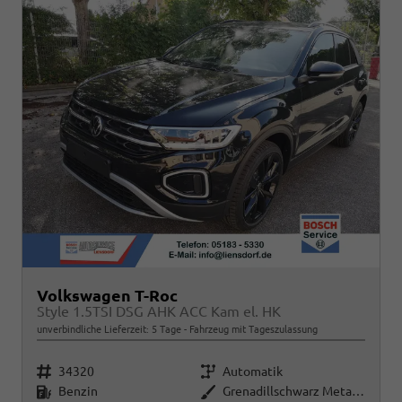
Volkswagen T-Roc
Style 1.5TSI DSG AHK ACC Kam el. HK
unverbindliche Lieferzeit:
5 Tage
Fahrzeug mit Tageszulassung
Fahrzeugnr.
Getriebe
34320
Automatik
Kraftstoff
Außenfarbe
Benzin
Grenadillschwarz Metallic