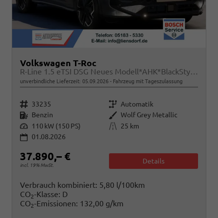
Volkswagen T-Roc
R-Line 1.5 eTSI DSG Neues Modell*AHK*BlackStyle*Matrix*19"*Android Auto*EasyOpen*SHZ*Kamera*ParkAsstPro*ACC*Keyless
unverbindliche Lieferzeit:
05.09.2026
Fahrzeug mit Tageszulassung
Fahrzeugnr.
Getriebe
33235
Automatik
Kraftstoff
Außenfarbe
Benzin
Wolf Grey Metallic
Leistung
Kilometerstand
110 kW (150 PS)
25 km
01.08.2026
37.890,– €
Details
incl. 19% MwSt.
Verbrauch kombiniert:
5,80 l/100km
CO
-Klasse:
D
2
CO
-Emissionen:
132,00 g/km
2