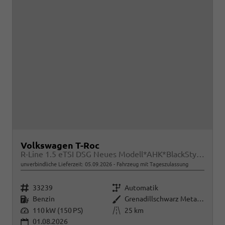
Volkswagen T-Roc
R-Line 1.5 eTSI DSG Neues Modell*AHK*BlackStyle*Matrix*19"*Android Auto*EasyOpen*SHZ*Kamera*ParkAsstPro*ACC*Keyless
unverbindliche Lieferzeit:
05.09.2026
Fahrzeug mit Tageszulassung
Fahrzeugnr.
Getriebe
33239
Automatik
Kraftstoff
Außenfarbe
Benzin
Grenadillschwarz Metallic
Leistung
Kilometerstand
110 kW (150 PS)
25 km
01.08.2026