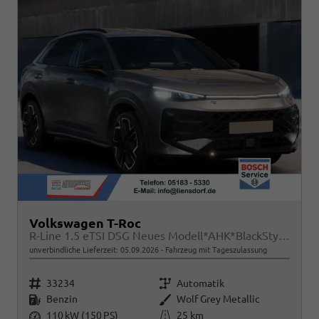
Volkswagen T-Roc
R-Line 1.5 eTSI DSG Neues Modell*AHK*BlackStyle*Matrix*19"*Android Auto*EasyOpen*SHZ*Kamera*ParkAsstPro*ACC*Keyless
unverbindliche Lieferzeit:
05.09.2026
Fahrzeug mit Tageszulassung
Fahrzeugnr.
Getriebe
33234
Automatik
Kraftstoff
Außenfarbe
Benzin
Wolf Grey Metallic
Leistung
Kilometerstand
110 kW (150 PS)
25 km