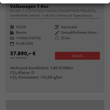
Volkswagen T-Roc
R-Line 1.5 eTSI DSG Neues Modell*AHK*BlackStyle*Matrix*19"*Android Auto*EasyOpen*SHZ*Kamera*ParkAsstPro*ACC*Keyless
unverbindliche Lieferzeit:
15.08.2026
Fahrzeug mit Tageszulassung
Fahrzeugnr.
Getriebe
33238
Automatik
Kraftstoff
Außenfarbe
Benzin
Grenadillschwarz Metallic
Leistung
Kilometerstand
110 kW (150 PS)
25 km
01.08.2026
37.890,– €
Details
incl. 19% MwSt.
Verbrauch kombiniert:
5,80 l/100km
CO
-Klasse:
D
2
CO
-Emissionen:
132,00 g/km
2