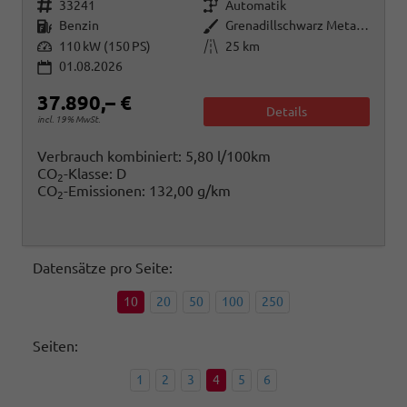
Fahrzeugnr.
Getriebe
33241
Automatik
Kraftstoff
Außenfarbe
Benzin
Grenadillschwarz Metallic
Leistung
Kilometerstand
110 kW (150 PS)
25 km
01.08.2026
37.890,– €
Details
incl. 19% MwSt.
Verbrauch kombiniert:
5,80 l/100km
CO
-Klasse:
D
2
CO
-Emissionen:
132,00 g/km
2
Datensätze pro Seite:
10
20
50
100
250
Seiten:
1
2
3
4
5
6