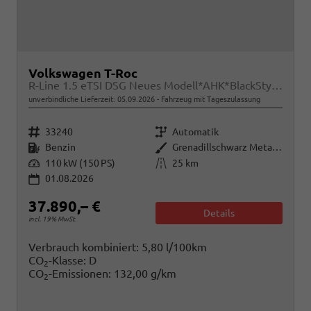
Volkswagen T-Roc
R-Line 1.5 eTSI DSG Neues Modell*AHK*BlackStyle*Matrix*19"*Android Auto*EasyOpen*SHZ*Kamera*ParkAsstPro*ACC*Keyless
unverbindliche Lieferzeit:
05.09.2026
Fahrzeug mit Tageszulassung
Fahrzeugnr.
Getriebe
33240
Automatik
Kraftstoff
Außenfarbe
Benzin
Grenadillschwarz Metallic
Leistung
Kilometerstand
110 kW (150 PS)
25 km
01.08.2026
37.890,– €
Details
incl. 19% MwSt.
Verbrauch kombiniert:
5,80 l/100km
CO
-Klasse:
D
2
CO
-Emissionen:
132,00 g/km
2