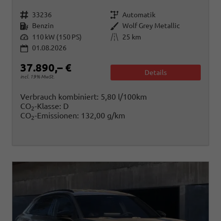
Fahrzeugnr.
Getriebe
33236
Automatik
Kraftstoff
Außenfarbe
Benzin
Wolf Grey Metallic
Leistung
Kilometerstand
110 kW (150 PS)
25 km
01.08.2026
37.890,– €
Details
incl. 19% MwSt.
Verbrauch kombiniert:
5,80 l/100km
CO
-Klasse:
D
2
CO
-Emissionen:
132,00 g/km
2