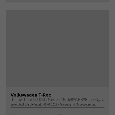
Volkswagen T-Roc
R-Line 1.5 eTSI DSG Neues Modell*AHK*BlackStyle*Matrix*19"*Android Auto*EasyOpen*SHZ*Kamera*ParkAsstPro*ACC*Keyless
unverbindliche Lieferzeit:
05.09.2026
Fahrzeug mit Tageszulassung