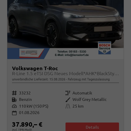
Volkswagen T-Roc
R-Line 1.5 eTSI DSG Neues Modell*AHK*BlackStyle*Matrix*19"*Android Auto*EasyOpen*SHZ*Kamera*ParkAsstPro*ACC*Keyless
unverbindliche Lieferzeit:
15.08.2026
Fahrzeug mit Tageszulassung
Fahrzeugnr.
Getriebe
33232
Automatik
Kraftstoff
Außenfarbe
Benzin
Wolf Grey Metallic
Leistung
Kilometerstand
110 kW (150 PS)
25 km
01.08.2026
37.890,– €
Details
incl. 19% MwSt.