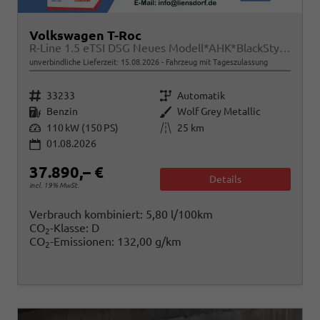
Volkswagen T-Roc
R-Line 1.5 eTSI DSG Neues Modell*AHK*BlackStyle*Matrix*19"*Android Auto*EasyOpen*SHZ*Kamera*ParkAsstPro*ACC*Keyless
unverbindliche Lieferzeit:
15.08.2026
Fahrzeug mit Tageszulassung
Fahrzeugnr.
Getriebe
33233
Automatik
Kraftstoff
Außenfarbe
Benzin
Wolf Grey Metallic
Leistung
Kilometerstand
110 kW (150 PS)
25 km
01.08.2026
37.890,– €
Details
incl. 19% MwSt.
Verbrauch kombiniert:
5,80 l/100km
CO
-Klasse:
D
2
CO
-Emissionen:
132,00 g/km
2