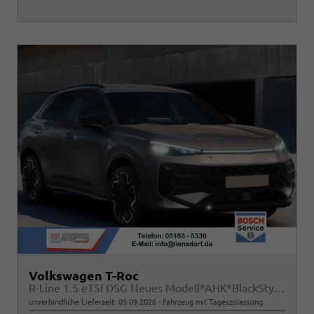
Volkswagen T-Roc
R-Line 1.5 eTSI DSG Neues Modell*AHK*BlackStyle*Matrix*19"*Android Auto*EasyOpen*SHZ*Kamera*ParkAsstPro*ACC*Keyless
unverbindliche Lieferzeit:
05.09.2026
Fahrzeug mit Tageszulassung