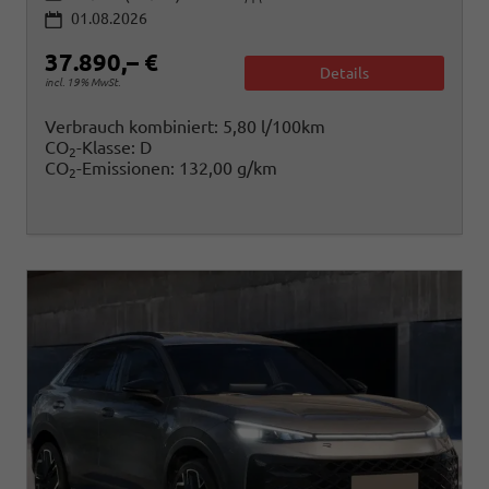
01.08.2026
37.890,– €
Details
incl. 19% MwSt.
Verbrauch kombiniert:
5,80 l/100km
CO
-Klasse:
D
2
CO
-Emissionen:
132,00 g/km
2