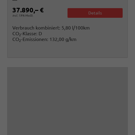
37.890,– €
Details
incl. 19% MwSt.
Verbrauch kombiniert:
5,80 l/100km
CO
-Klasse:
D
2
CO
-Emissionen:
132,00 g/km
2