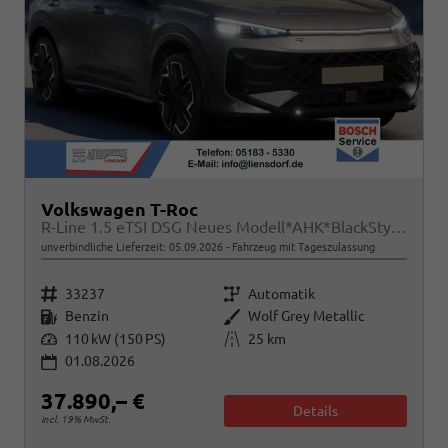
Volkswagen T-Roc
R-Line 1.5 eTSI DSG Neues Modell*AHK*BlackStyle*Matrix*19"*Android Auto*EasyOpen*SHZ*Kamera*ParkAsstPro*ACC*Keyless
unverbindliche Lieferzeit:
05.09.2026
Fahrzeug mit Tageszulassung
Fahrzeugnr.
Getriebe
33237
Automatik
Kraftstoff
Außenfarbe
Benzin
Wolf Grey Metallic
Leistung
Kilometerstand
110 kW (150 PS)
25 km
01.08.2026
37.890,– €
Details
incl. 19% MwSt.