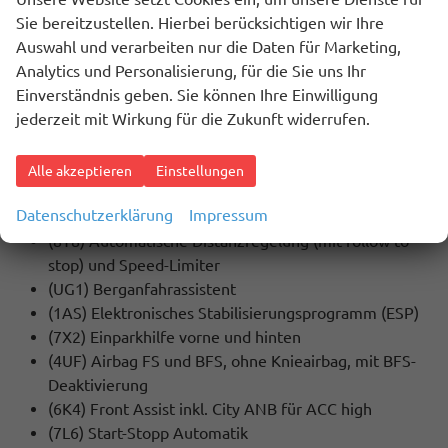
(QV3) DAB+ Digitaler Radioempfang
Sie bereitzustellen. Hierbei berücksichtigen wir Ihre
(9ZV) Komforttelefonie, ohne
Auswahl und verarbeiten nur die Daten für Marketing,
Außenantennenanbindung
Analytics und Personalisierung, für die Sie uns Ihr
(U9E) Extern, USB Typ-C Datenbuchse(n) und
Einverständnis geben. Sie können Ihre Einwilligung
Ladebuchse(n) mit erhöhter Ladeleistung
jederzeit mit Wirkung für die Zukunft widerrufen.
(9WJ) Wired & Wireless App-Connect
(7UT) Navigationssystem Discover Media
Alle akzeptieren
Einstellungen
SICHERHEIT:
Datenschutzerklärung
Impressum
(EM2) Ablenkungs- und Müdigkeitserkennung
(8T8) Automatische Distanzregelung (mit follow to
stop) und Speed-Limiter
(UG1) Berganfahrassistent
(1AS) Elektronisches Stabilisierungsprogramm (ESP)
(7X2) Einparkhilfe vorne und hinten
(4UF) Airbag FS und BFS, ohne Knieairbag, mit BFS-
Deaktivierung
(6K4) Front Assist inkl. City ANB für ACC high
(7L6) Start-Stopp Automatik