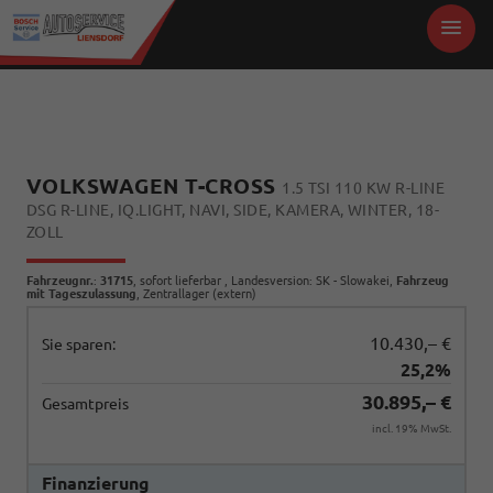
VOLKSWAGEN T-CROSS
1.5 TSI 110 KW R-LINE
DSG R-LINE, IQ.LIGHT, NAVI, SIDE, KAMERA, WINTER, 18-
ZOLL
Fahrzeugnr.
:
31715
,
sofort lieferbar
, Landesversion: SK - Slowakei,
Fahrzeug
mit Tageszulassung
, Zentrallager (extern)
10.430,– €
Sie sparen:
25,2%
30.895,– €
Gesamtpreis
incl. 19% MwSt.
Finanzierung