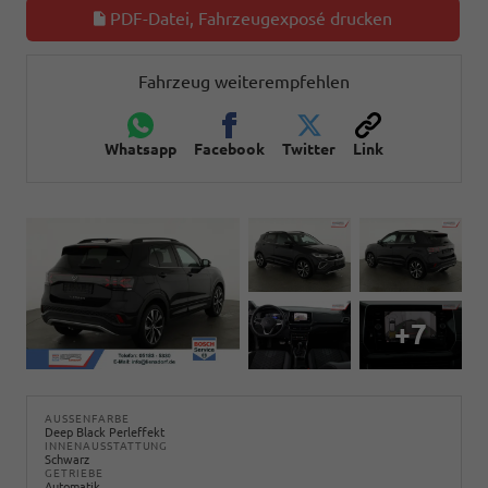
PDF-Datei, Fahrzeugexposé drucken
Fahrzeug weiterempfehlen
Whatsapp
Facebook
Twitter
Link
+7
AUSSENFARBE
Deep Black Perleffekt
INNENAUSSTATTUNG
Schwarz
GETRIEBE
Automatik