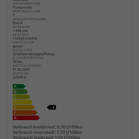
ANTRIEBSACHSE
Frontantrieb
PARTIKELFILTER
1
SCHADSTOFFKLASSE
Euro 6
HUBRAUM
1.498 ccm
LEISTUNG
110 kW (150 PS)
KRAFTSTOFF
Benzin
KATEGORIE
SUV/Geländewagen/Pickup
KILOMETERSTAND
10 km
ERSTZULASSUNG
01.02.2026
ZUSTAND
unfallfrei
Verbrauch kombiniert:
6,10 l/100km
Verbrauch Innenstadt:
7,70 l/100km
Verbrauch Stadtrand:
5,90 l/100km