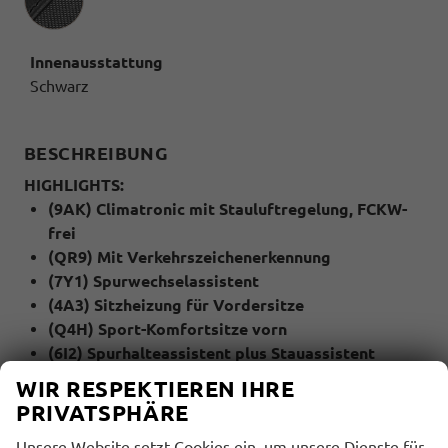
Innenausstattung
Schwarz
BESCHREIBUNG
HIGHLIGHTS:
(9AK) Climatronic mit Stauluftregelung, FCKW-
frei
(QR9) Mit Verkehrszeichenerkennung
(7Y1) Spurwechselassistent
(4A3) Sitzheizung für Vordersitze
(Q4H) Sport-Komfortsitze vorn
(6I2) Spurhalteassistent plus Stauassistent
(KA1) Rückfahrkamera
WIR RESPEKTIEREN IHRE
PRIVATSPHÄRE
MULTIMEDIA UND KOMMUNIKATION:
Unsere Website setzt Cookies ein, um unsere Dienste für