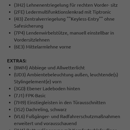
(3H2) Lehnenentriegelung für rechten Vorder- sitz
(2FE) Ledermultifunktionslenkrad mit Tiptronic
(4I3) Zentralverriegelung ""Keyless-Entry"" ohne
Safesicherung
(7P4) Lendenwirbelstütze, manuell einstellbar in
Vordersitzlehnen
(6E3) Mittelarmlehne vorne
EXTRAS:
(8WM) Abbiege und Allwetterlicht
(UD3) Ambientebeleuchtung außen, leuchtende(s)
Stylingelement(e) vorn
(3GD) Ebener Ladeboden hinten
(7J1) FPK-Basic
(7M9) Einstiegleisten in den Türausschnitten
(3S2) Dachreling, schwarz
(VL6) Fußgänger- und Radfahrerschutzmaßnahmen
erweitert und vorausschauend