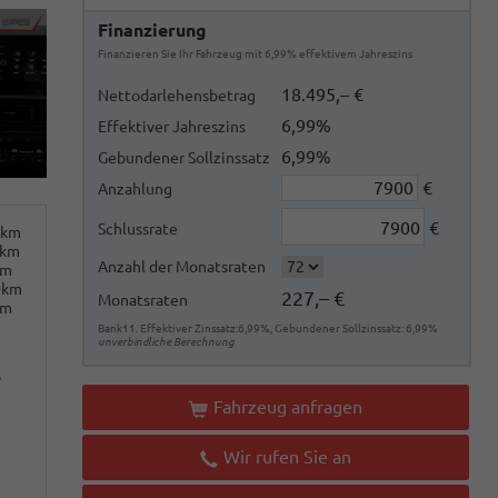
Finanzierung
Finanzieren Sie Ihr Fahrzeug mit 6,99% effektivem Jahreszins
18.495,– €
Nettodarlehensbetrag
6,99%
Effektiver Jahreszins
6,99%
Gebundener Sollzinssatz
€
Anzahlung
€
Schlussrate
0km
0km
Anzahl der Monatsraten
km
0km
227,– €
Monatsraten
km
Bank11. Effektiver Zinssatz:6,99%, Gebundener Sollzinssatz: 6,99%
unverbindliche Berechnung
o
Fahrzeug anfragen
Wir rufen Sie an