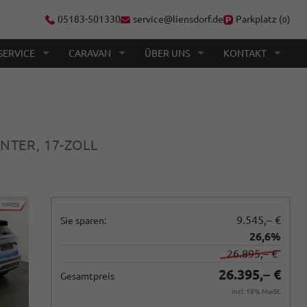
05183-501330
service@liensdorf.de
Parkplatz (
)
0
SERVICE
CARAVAN
ÜBER UNS
KONTAKT
INTER, 17-ZOLL
9.545,– €
Sie sparen:
26,6%
26.895,– €
26.395,– €
Gesamtpreis
incl. 19% MwSt.