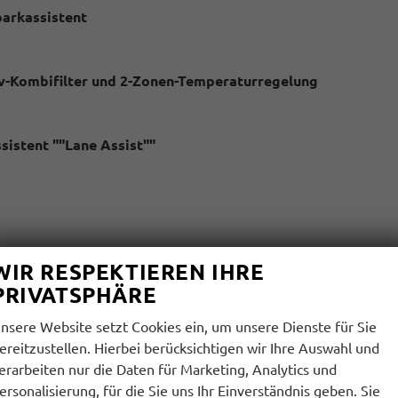
parkassistent
iv-Kombifilter und 2-Zonen-Temperaturregelung
ssistent ""Lane Assist""
WIR RESPEKTIEREN IHRE
 an der Mittelkonsole hinten, Ladeleistung bis zu 45 W
PRIVATSPHÄRE
roid Auto
nsere Website setzt Cookies ein, um unsere Dienste für Sie
ereitzustellen. Hierbei berücksichtigen wir Ihre Auswahl und
enlenkunterstützung, ABS, ASR, EDS, MSR und Gespannstabilis
erarbeiten nur die Daten für Marketing, Analytics und
ersonalisierung, für die Sie uns Ihr Einverständnis geben. Sie