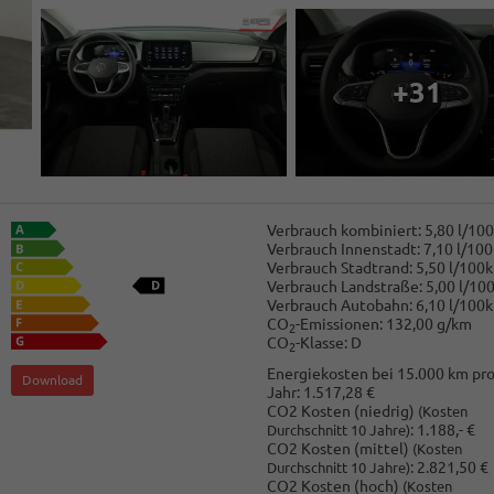
+31
Verbrauch kombiniert:
5,80 l/10
Verbrauch Innenstadt:
7,10 l/10
Verbrauch Stadtrand:
5,50 l/100
Verbrauch Landstraße:
5,00 l/10
Verbrauch Autobahn:
6,10 l/100
CO
-Emissionen:
132,00 g/km
2
CO
-Klasse:
D
2
Energiekosten bei 15.000 km pr
Download
Jahr:
1.517,28 €
CO2 Kosten (niedrig)
(Kosten
:
1.188,- €
Durchschnitt 10 Jahre)
CO2 Kosten (mittel)
(Kosten
:
2.821,50 €
Durchschnitt 10 Jahre)
CO2 Kosten (hoch)
(Kosten