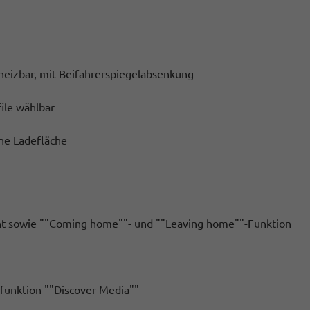
eheizbar, mit Beifahrerspiegelabsenkung
file wählbar
ne Ladefläche
icht sowie ""Coming home""- und ""Leaving home""-Funktion
sfunktion ""Discover Media""