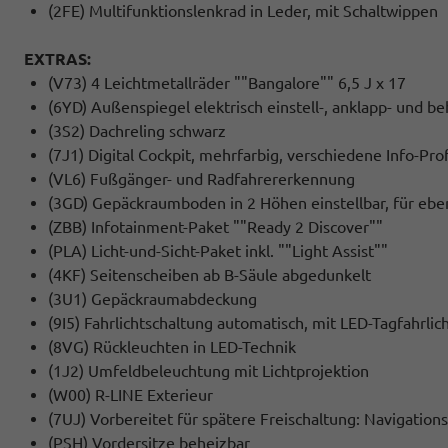
(2FE) Multifunktionslenkrad in Leder, mit Schaltwippen
EXTRAS:
(V73) 4 Leichtmetallräder ""Bangalore"" 6,5 J x 17
(6YD) Außenspiegel elektrisch einstell-, anklapp- und b
(3S2) Dachreling schwarz
(7J1) Digital Cockpit, mehrfarbig, verschiedene Info-Pro
(VL6) Fußgänger- und Radfahrererkennung
(3GD) Gepäckraumboden in 2 Höhen einstellbar, für ebe
(ZBB) Infotainment-Paket ""Ready 2 Discover""
(PLA) Licht-und-Sicht-Paket inkl. ""Light Assist""
(4KF) Seitenscheiben ab B-Säule abgedunkelt
(3U1) Gepäckraumabdeckung
(9I5) Fahrlichtschaltung automatisch, mit LED-Tagfahrl
(8VG) Rückleuchten in LED-Technik
(1J2) Umfeldbeleuchtung mit Lichtprojektion
(W00) R-LINE Exterieur
(7UJ) Vorbereitet für spätere Freischaltung: Navigation
(PSH) Vordersitze beheizbar