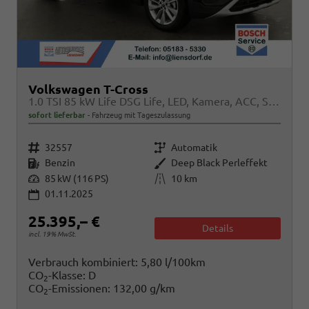
Volkswagen T-Cross
1.0 TSI 85 kW Life DSG Life, LED, Kamera, ACC, Side, Winter, 17-Zoll, 3-J. Garantie
sofort lieferbar
Fahrzeug mit Tageszulassung
Fahrzeugnr.
Getriebe
32557
Automatik
Kraftstoff
Außenfarbe
Benzin
Deep Black Perleffekt
Leistung
Kilometerstand
85 kW (116 PS)
10 km
01.11.2025
25.395,– €
Details
incl. 19% MwSt.
Verbrauch kombiniert:
5,80 l/100km
CO
-Klasse:
D
2
CO
-Emissionen:
132,00 g/km
2