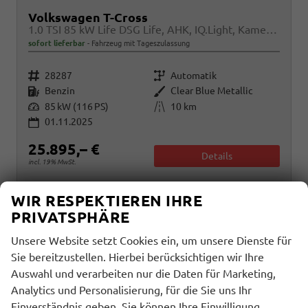
Volkswagen T-Cross
1.0 TSI 85 kW Life DSG Life, AHK, IQ.Light, Kamera, ACC, Side, Winter, 17-Zoll
sofort lieferbar
Fahrzeug mit Tageszulassung
Fahrzeugnr.
Getriebe
28287
Automatik
Kraftstoff
Außenfarbe
Benzin
Clear Blue Metallic
Leistung
Kilometerstand
85 kW (116 PS)
10 km
01.11.2025
25.895,– €
Details
incl. 19% MwSt.
Verbrauch kombiniert:
5,80 l/100km
WIR RESPEKTIEREN IHRE
CO
-Klasse:
D
2
PRIVATSPHÄRE
CO
-Emissionen:
133,00 g/km
2
Unsere Website setzt Cookies ein, um unsere Dienste für
Sie bereitzustellen. Hierbei berücksichtigen wir Ihre
Auswahl und verarbeiten nur die Daten für Marketing,
Analytics und Personalisierung, für die Sie uns Ihr
Einverständnis geben. Sie können Ihre Einwilligung