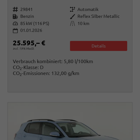
Fahrzeugnr.
Getriebe
29841
Automatik
Kraftstoff
Außenfarbe
Benzin
Reflex Silber Metallic
Leistung
Kilometerstand
85 kW (116 PS)
10 km
01.01.2026
25.595,– €
Details
incl. 19% MwSt.
Verbrauch kombiniert:
5,80 l/100km
CO
-Klasse:
D
2
CO
-Emissionen:
132,00 g/km
2