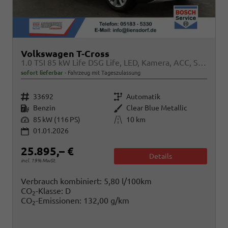
Volkswagen T-Cross
1.0 TSI 85 kW Life DSG Life, LED, Kamera, ACC, Side, Winter, 17-Zoll, 3-J. Garantie
sofort lieferbar
Fahrzeug mit Tageszulassung
Fahrzeugnr.
Getriebe
33692
Automatik
Kraftstoff
Außenfarbe
Benzin
Clear Blue Metallic
Leistung
Kilometerstand
85 kW (116 PS)
10 km
01.01.2026
25.895,– €
Details
incl. 19% MwSt.
Verbrauch kombiniert:
5,80 l/100km
CO
-Klasse:
D
2
CO
-Emissionen:
132,00 g/km
2