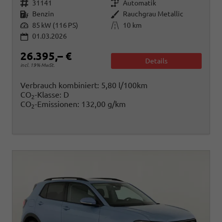
Fahrzeugnr.
Getriebe
31141
Automatik
Kraftstoff
Außenfarbe
Benzin
Rauchgrau Metallic
Leistung
Kilometerstand
85 kW (116 PS)
10 km
01.03.2026
26.395,– €
Details
incl. 19% MwSt.
Verbrauch kombiniert:
5,80 l/100km
CO
-Klasse:
D
2
CO
-Emissionen:
132,00 g/km
2