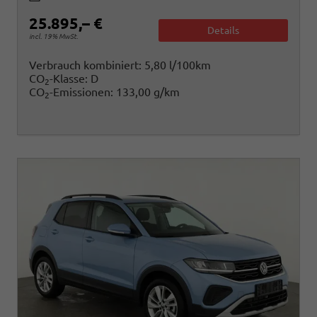
25.895,– €
Details
incl. 19% MwSt.
Verbrauch kombiniert:
5,80 l/100km
CO
-Klasse:
D
2
CO
-Emissionen:
133,00 g/km
2