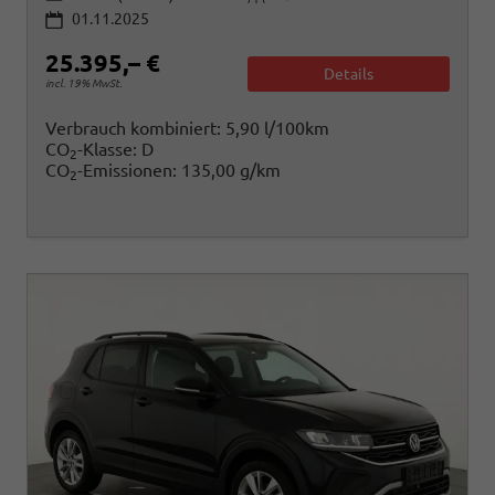
01.11.2025
25.395,– €
Details
incl. 19% MwSt.
Verbrauch kombiniert:
5,90 l/100km
CO
-Klasse:
D
2
CO
-Emissionen:
135,00 g/km
2