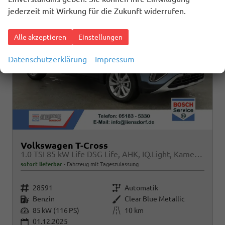
jederzeit mit Wirkung für die Zukunft widerrufen.
Alle akzeptieren
Einstellungen
Datenschutzerklärung
Impressum
Volkswagen T-Cross
1.0 TSI 85 kW Life DSG Life, AHK, IQ.Light, Kamera, ACC, Side, Winter, 17-Zoll
sofort lieferbar
Fahrzeug mit Tageszulassung
Fahrzeugnr.
Getriebe
28591
Automatik
Kraftstoff
Außenfarbe
Benzin
Clear Blue Metallic
Leistung
Kilometerstand
85 kW (116 PS)
10 km
01.12.2025