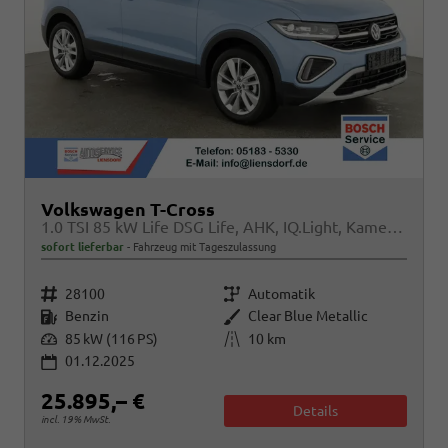
Volkswagen T-Cross
1.0 TSI 85 kW Life DSG Life, AHK, IQ.Light, Kamera, ACC, Side, Winter, 17-Zoll
sofort lieferbar
Fahrzeug mit Tageszulassung
Fahrzeugnr.
Getriebe
28100
Automatik
Kraftstoff
Außenfarbe
Benzin
Clear Blue Metallic
Leistung
Kilometerstand
85 kW (116 PS)
10 km
01.12.2025
25.895,– €
Details
incl. 19% MwSt.