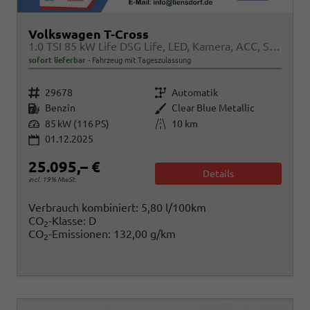
Volkswagen T-Cross
1.0 TSI 85 kW Life DSG Life, LED, Kamera, ACC, Side, Winter, 17-Zoll, 3-J. Garantie
sofort lieferbar
Fahrzeug mit Tageszulassung
Fahrzeugnr.
Getriebe
29678
Automatik
Kraftstoff
Außenfarbe
Benzin
Clear Blue Metallic
Leistung
Kilometerstand
85 kW (116 PS)
10 km
01.12.2025
25.095,– €
Details
incl. 19% MwSt.
Verbrauch kombiniert:
5,80 l/100km
CO
-Klasse:
D
2
CO
-Emissionen:
132,00 g/km
2