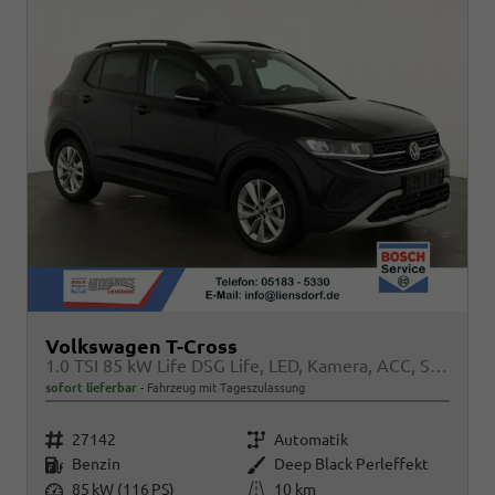
Volkswagen T-Cross
1.0 TSI 85 kW Life DSG Life, LED, Kamera, ACC, Side, Winter, 17-Zoll, 3-J. Garantie
sofort lieferbar
Fahrzeug mit Tageszulassung
Fahrzeugnr.
Getriebe
27142
Automatik
Kraftstoff
Außenfarbe
Benzin
Deep Black Perleffekt
Leistung
Kilometerstand
85 kW (116 PS)
10 km