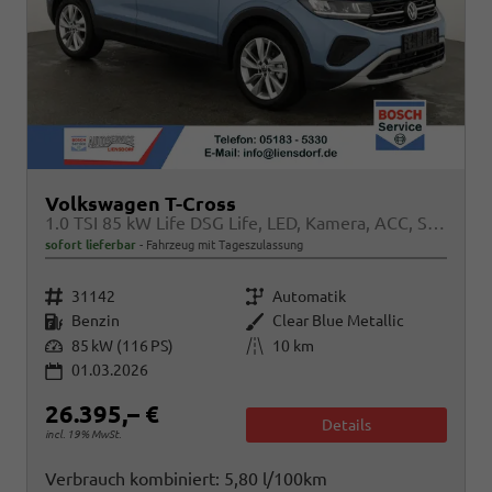
Volkswagen T-Cross
1.0 TSI 85 kW Life DSG Life, LED, Kamera, ACC, Side, Winter, 17-Zoll
sofort lieferbar
Fahrzeug mit Tageszulassung
Fahrzeugnr.
Getriebe
31142
Automatik
Kraftstoff
Außenfarbe
Benzin
Clear Blue Metallic
Leistung
Kilometerstand
85 kW (116 PS)
10 km
01.03.2026
26.395,– €
Details
incl. 19% MwSt.
Verbrauch kombiniert:
5,80 l/100km