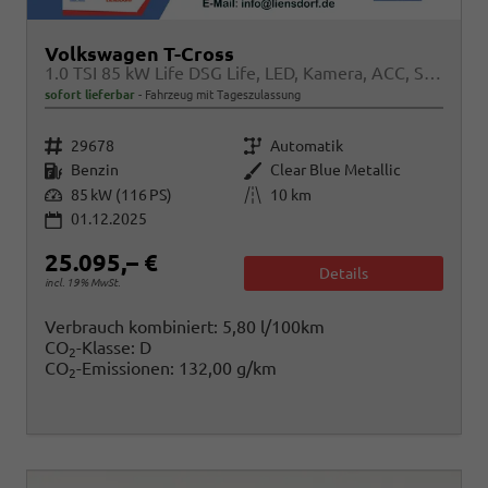
Volkswagen T-Cross
1.0 TSI 85 kW Life DSG Life, LED, Kamera, ACC, Side, Winter, 17-Zoll, 3-J. Garantie
sofort lieferbar
Fahrzeug mit Tageszulassung
Fahrzeugnr.
Getriebe
29678
Automatik
Kraftstoff
Außenfarbe
Benzin
Clear Blue Metallic
Leistung
Kilometerstand
85 kW (116 PS)
10 km
01.12.2025
25.095,– €
Details
incl. 19% MwSt.
Verbrauch kombiniert:
5,80 l/100km
CO
-Klasse:
D
2
CO
-Emissionen:
132,00 g/km
2