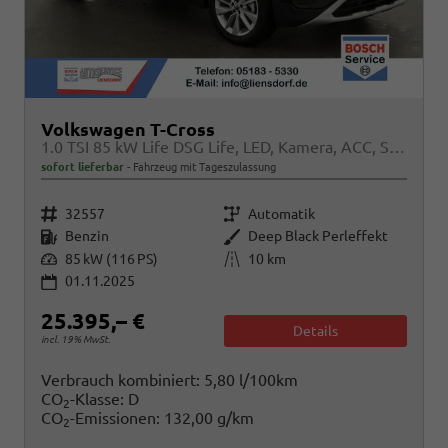
Volkswagen T-Cross
1.0 TSI 85 kW Life DSG Life, LED, Kamera, ACC, Side, Winter, 17-Zoll, 3-J. Garantie
sofort lieferbar
Fahrzeug mit Tageszulassung
Fahrzeugnr.
Getriebe
32557
Automatik
Kraftstoff
Außenfarbe
Benzin
Deep Black Perleffekt
Leistung
Kilometerstand
85 kW (116 PS)
10 km
01.11.2025
25.395,– €
Details
incl. 19% MwSt.
Verbrauch kombiniert:
5,80 l/100km
CO
-Klasse:
D
2
CO
-Emissionen:
132,00 g/km
2