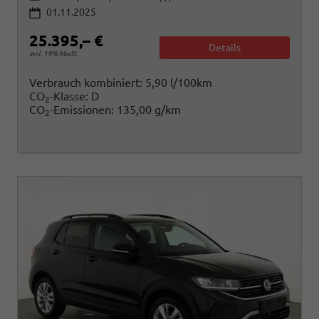
01.11.2025
25.395,– €
Details
incl. 19% MwSt.
Verbrauch kombiniert:
5,90 l/100km
CO
-Klasse:
D
2
CO
-Emissionen:
135,00 g/km
2