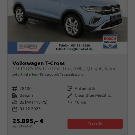
Volkswagen T-Cross
1.0 TSI 85 kW Life DSG Life, AHK, IQ.Light, Kamera, ACC, Side, Winter, 17-Zoll
sofort lieferbar
Fahrzeug mit Tageszulassung
Fahrzeugnr.
Getriebe
28100
Automatik
Kraftstoff
Außenfarbe
Benzin
Clear Blue Metallic
Leistung
Kilometerstand
85 kW (116 PS)
10 km
01.12.2025
25.895,– €
Details
incl. 19% MwSt.