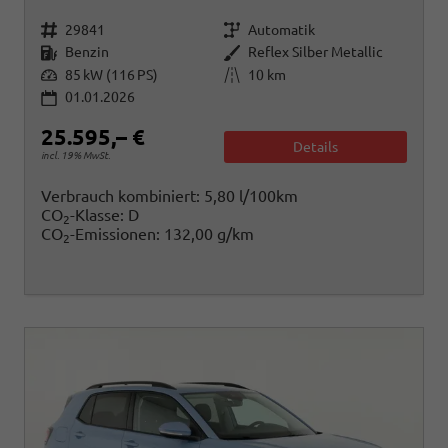
Fahrzeugnr.
Getriebe
29841
Automatik
Kraftstoff
Außenfarbe
Benzin
Reflex Silber Metallic
Leistung
Kilometerstand
85 kW (116 PS)
10 km
01.01.2026
25.595,– €
Details
incl. 19% MwSt.
Verbrauch kombiniert:
5,80 l/100km
CO
-Klasse:
D
2
CO
-Emissionen:
132,00 g/km
2