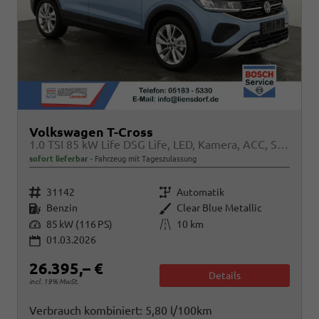
Volkswagen T-Cross
1.0 TSI 85 kW Life DSG Life, LED, Kamera, ACC, Side, Winter, 17-Zoll
sofort lieferbar
Fahrzeug mit Tageszulassung
Fahrzeugnr.
Getriebe
31142
Automatik
Kraftstoff
Außenfarbe
Benzin
Clear Blue Metallic
Leistung
Kilometerstand
85 kW (116 PS)
10 km
01.03.2026
26.395,– €
Details
incl. 19% MwSt.
Verbrauch kombiniert:
5,80 l/100km