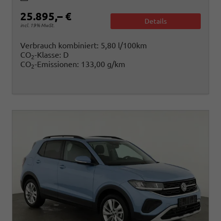
25.895,– €
Details
incl. 19% MwSt.
Verbrauch kombiniert:
5,80 l/100km
CO
-Klasse:
D
2
CO
-Emissionen:
133,00 g/km
2