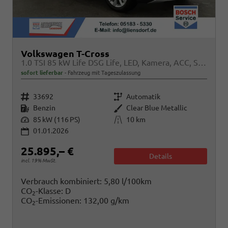
Volkswagen T-Cross
1.0 TSI 85 kW Life DSG Life, LED, Kamera, ACC, Side, Winter, 17-Zoll, 3-J. Garantie
sofort lieferbar
Fahrzeug mit Tageszulassung
Fahrzeugnr.
Getriebe
33692
Automatik
Kraftstoff
Außenfarbe
Benzin
Clear Blue Metallic
Leistung
Kilometerstand
85 kW (116 PS)
10 km
01.01.2026
25.895,– €
Details
incl. 19% MwSt.
Verbrauch kombiniert:
5,80 l/100km
CO
-Klasse:
D
2
CO
-Emissionen:
132,00 g/km
2