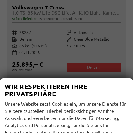
Volkswagen T-Cross
1.0 TSI 85 kW Life DSG Life, AHK, IQ.Light, Kamera, ACC, Side, Winter, 17-Zoll
sofort lieferbar
Fahrzeug mit Tageszulassung
Fahrzeugnr.
Getriebe
28287
Automatik
Kraftstoff
Außenfarbe
Benzin
Clear Blue Metallic
Leistung
Kilometerstand
85 kW (116 PS)
10 km
01.11.2025
25.895,– €
Details
incl. 19% MwSt.
Verbrauch kombiniert:
5,80 l/100km
WIR RESPEKTIEREN IHRE
CO
-Klasse:
D
2
PRIVATSPHÄRE
CO
-Emissionen:
133,00 g/km
2
Unsere Website setzt Cookies ein, um unsere Dienste für
Sie bereitzustellen. Hierbei berücksichtigen wir Ihre
Auswahl und verarbeiten nur die Daten für Marketing,
Analytics und Personalisierung, für die Sie uns Ihr
Einverständnis geben. Sie können Ihre Einwilligung