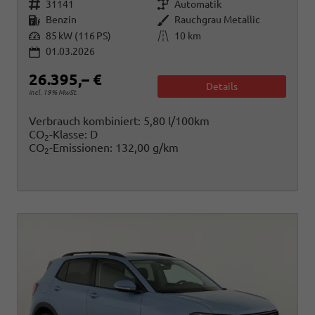
Fahrzeugnr.
Getriebe
31141
Automatik
Kraftstoff
Außenfarbe
Benzin
Rauchgrau Metallic
Leistung
Kilometerstand
85 kW (116 PS)
10 km
01.03.2026
26.395,– €
Details
incl. 19% MwSt.
Verbrauch kombiniert:
5,80 l/100km
CO
-Klasse:
D
2
CO
-Emissionen:
132,00 g/km
2