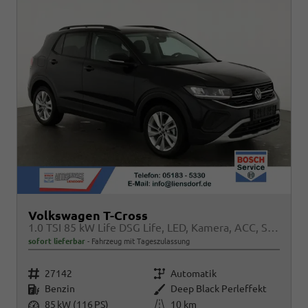
Volkswagen T-Cross
1.0 TSI 85 kW Life DSG Life, LED, Kamera, ACC, Side, Winter, 17-Zoll, 3-J. Garantie
sofort lieferbar
Fahrzeug mit Tageszulassung
Fahrzeugnr.
Getriebe
27142
Automatik
Kraftstoff
Außenfarbe
Benzin
Deep Black Perleffekt
Leistung
Kilometerstand
85 kW (116 PS)
10 km