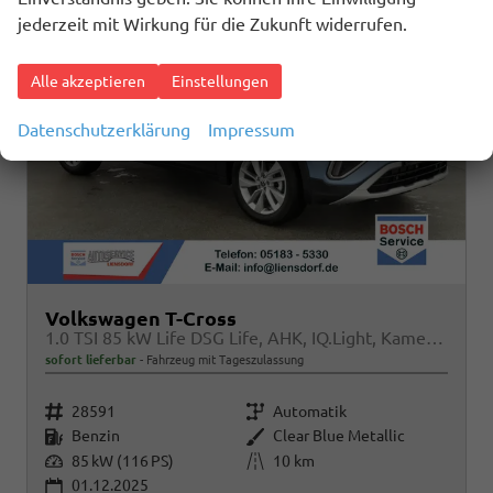
jederzeit mit Wirkung für die Zukunft widerrufen.
Alle akzeptieren
Einstellungen
Datenschutzerklärung
Impressum
Volkswagen T-Cross
1.0 TSI 85 kW Life DSG Life, AHK, IQ.Light, Kamera, ACC, Side, Winter, 17-Zoll
sofort lieferbar
Fahrzeug mit Tageszulassung
Fahrzeugnr.
Getriebe
28591
Automatik
Kraftstoff
Außenfarbe
Benzin
Clear Blue Metallic
Leistung
Kilometerstand
85 kW (116 PS)
10 km
01.12.2025