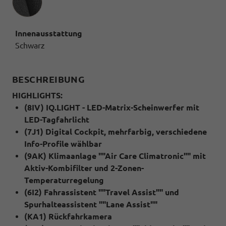
Innenausstattung
Schwarz
BESCHREIBUNG
HIGHLIGHTS:
(8IV) IQ.LIGHT - LED-Matrix-Scheinwerfer mit
LED-Tagfahrlicht
(7J1) Digital Cockpit, mehrfarbig, verschiedene
Info-Profile wählbar
(9AK) Klimaanlage ""Air Care Climatronic"" mit
Aktiv-Kombifilter und 2-Zonen-
Temperaturregelung
(6I2) Fahrassistent ""Travel Assist"" und
Spurhalteassistent ""Lane Assist""
(KA1) Rückfahrkamera