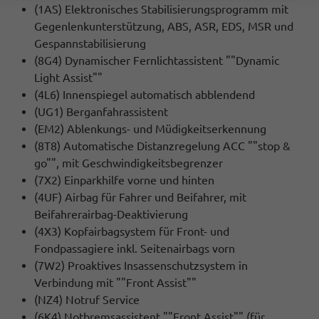
(1AS) Elektronisches Stabilisierungsprogramm mit
Gegenlenkunterstützung, ABS, ASR, EDS, MSR und
Gespannstabilisierung
(8G4) Dynamischer Fernlichtassistent ""Dynamic
Light Assist""
(4L6) Innenspiegel automatisch abblendend
(UG1) Berganfahrassistent
(EM2) Ablenkungs- und Müdigkeitserkennung
(8T8) Automatische Distanzregelung ACC ""stop &
go"", mit Geschwindigkeitsbegrenzer
(7X2) Einparkhilfe vorne und hinten
(4UF) Airbag für Fahrer und Beifahrer, mit
Beifahrerairbag-Deaktivierung
(4X3) Kopfairbagsystem für Front- und
Fondpassagiere inkl. Seitenairbags vorn
(7W2) Proaktives Insassenschutzsystem in
Verbindung mit ""Front Assist""
(NZ4) Notruf Service
(6K4) Notbremsassistent ""Front Assist"" (für