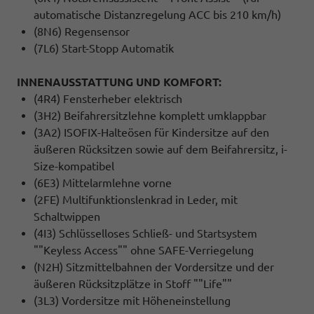
automatische Distanzregelung ACC bis 210 km/h)
(8N6) Regensensor
(7L6) Start-Stopp Automatik
INNENAUSSTATTUNG UND KOMFORT:
(4R4) Fensterheber elektrisch
(3H2) Beifahrersitzlehne komplett umklappbar
(3A2) ISOFIX-Halteösen für Kindersitze auf den
äußeren Rücksitzen sowie auf dem Beifahrersitz, i-
Size-kompatibel
(6E3) Mittelarmlehne vorne
(2FE) Multifunktionslenkrad in Leder, mit
Schaltwippen
(4I3) Schlüsselloses Schließ- und Startsystem
""Keyless Access"" ohne SAFE-Verriegelung
(N2H) Sitzmittelbahnen der Vordersitze und der
äußeren Rücksitzplätze in Stoff ""Life""
(3L3) Vordersitze mit Höheneinstellung