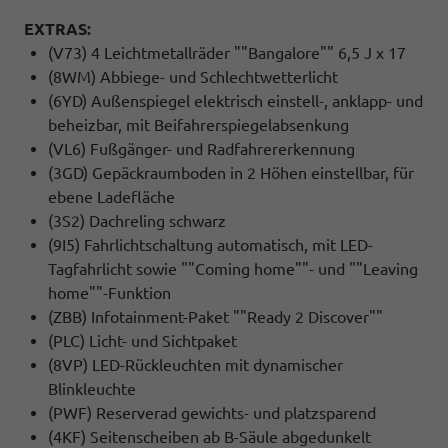
EXTRAS:
(V73) 4 Leichtmetallräder ""Bangalore"" 6,5 J x 17
(8WM) Abbiege- und Schlechtwetterlicht
(6YD) Außenspiegel elektrisch einstell-, anklapp- und
beheizbar, mit Beifahrerspiegelabsenkung
(VL6) Fußgänger- und Radfahrererkennung
(3GD) Gepäckraumboden in 2 Höhen einstellbar, für
ebene Ladefläche
(3S2) Dachreling schwarz
(9I5) Fahrlichtschaltung automatisch, mit LED-
Tagfahrlicht sowie ""Coming home""- und ""Leaving
home""-Funktion
(ZBB) Infotainment-Paket ""Ready 2 Discover""
(PLC) Licht- und Sichtpaket
(8VP) LED-Rückleuchten mit dynamischer
Blinkleuchte
(PWF) Reserverad gewichts- und platzsparend
(4KF) Seitenscheiben ab B-Säule abgedunkelt