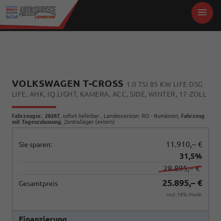
VOLKSWAGEN T-CROSS
1.0 TSI 85 KW LIFE DSG
LIFE, AHK, IQ.LIGHT, KAMERA, ACC, SIDE, WINTER, 17-ZOLL
Fahrzeugnr.
:
28287
,
sofort lieferbar
, Landesversion: RO - Rumänien,
Fahrzeug
mit Tageszulassung
, Zentrallager (extern)
11.910,– €
Sie sparen:
31,5%
28.895,– €
25.895,– €
Gesamtpreis
incl. 19% MwSt.
Finanzierung