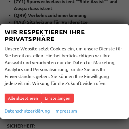
(7Y1) Spurwechselassistent ""Side Assist"" und
Ausparkassistent
(QR9) Verkehrszeichenerkennung
(4A3) Sitzheizung für Vordersitze
(1D2) Anhängevorrichtung, abnehmbar und
WIR RESPEKTIEREN IHRE
abschließbar
PRIVATSPHÄRE
Unsere Website setzt Cookies ein, um unsere Dienste für
MULTIMEDIA UND KOMMUNIKATION:
Sie bereitzustellen. Hierbei berücksichtigen wir Ihre
Auswahl und verarbeiten nur die Daten für Marketing,
(QV3) DAB+ Digitaler Radioempfang
Analytics und Personalisierung, für die Sie uns Ihr
(U9E) 2 USB-C-Schnittstellen vorn, 2 USB-C-
Einverständnis geben. Sie können Ihre Einwilligung
Ladebuchsen an der Mittelkonsole hinten,
jederzeit mit Wirkung für die Zukunft widerrufen.
Ladeleistung bis zu 45 W
(9WJ) App-Connect Wireless für Apple CarPlay und
Android Auto
Alle akzeptieren
Einstellungen
(9ZV) Telefonschnittstelle mit induktiver
Datenschutzerklärung
Impressum
Ladefunktion
SICHERHEIT: