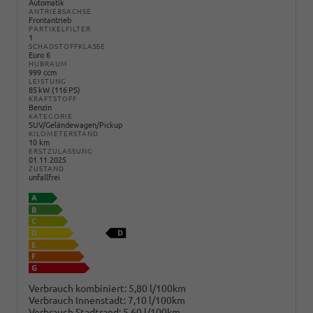
Automatik
ANTRIEBSACHSE
Frontantrieb
PARTIKELFILTER
1
SCHADSTOFFKLASSE
Euro 6
HUBRAUM
999 ccm
LEISTUNG
85 kW (116 PS)
KRAFTSTOFF
Benzin
KATEGORIE
SUV/Geländewagen/Pickup
KILOMETERSTAND
10 km
ERSTZULASSUNG
01.11.2025
ZUSTAND
unfallfrei
Verbrauch kombiniert:
5,80 l/100km
Verbrauch Innenstadt:
7,10 l/100km
Verbrauch Stadtrand:
5,60 l/100km