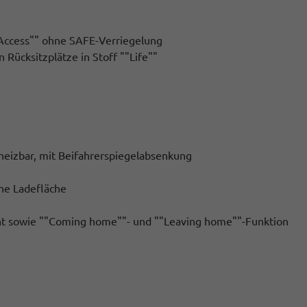
s Access"" ohne SAFE-Verriegelung
Rücksitzplätze in Stoff ""Life""
eheizbar, mit Beifahrerspiegelabsenkung
ne Ladefläche
icht sowie ""Coming home""- und ""Leaving home""-Funktion