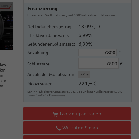
Finanzierung
Finanzieren Sie Ihr Fahrzeug mit 6,99% effektivem Jahreszins
18.095,– €
Nettodarlehensbetrag
6,99%
Effektiver Jahreszins
6,99%
Gebundener Sollzinssatz
€
Anzahlung
€
Schlussrate
0km
0km
Anzahl der Monatsraten
km
0km
221,– €
Monatsraten
km
Bank11. Effektiver Zinssatz:6,99%, Gebundener Sollzinssatz: 6,99%
unverbindliche Berechnung
o
Fahrzeug anfragen
Wir rufen Sie an