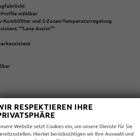
agfahrlicht
-Profile wählbar
iv-Kombifilter und 2-Zonen-Temperaturregelung
ssistent ""Lane Assist""
parkassistent
ßbar
 an der Mittelkonsole hinten, Ladeleistung bis zu 45 W
WIR RESPEKTIEREN IHRE
roid Auto
PRIVATSPHÄRE
nsere Website setzt Cookies ein, um unsere Dienste für Sie
ereitzustellen. Hierbei berücksichtigen wir Ihre Auswahl und