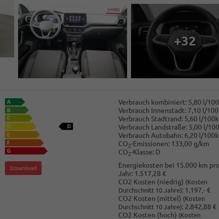
+32
Verbrauch kombiniert:
5,80 l/10
Verbrauch Innenstadt:
7,10 l/10
Verbrauch Stadtrand:
5,60 l/100
Verbrauch Landstraße:
5,00 l/10
Verbrauch Autobahn:
6,20 l/100
CO
-Emissionen:
133,00 g/km
2
CO
-Klasse:
D
2
Energiekosten bei 15.000 km pr
Download
Jahr:
1.517,28 €
CO2 Kosten (niedrig)
(Kosten
:
1.197,- €
Durchschnitt 10 Jahre)
CO2 Kosten (mittel)
(Kosten
:
2.842,88 €
Durchschnitt 10 Jahre)
CO2 Kosten (hoch)
(Kosten