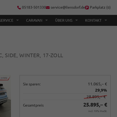
05183-501330
service@liensdorf.de
Parkplatz (
)
0
SERVICE
CARAVAN
ÜBER UNS
KONTAKT
C, SIDE, WINTER, 17-ZOLL
11.065,– €
Sie sparen:
29,9%
28.895,– €
25.895,– €
Gesamtpreis
incl. 19% MwSt.