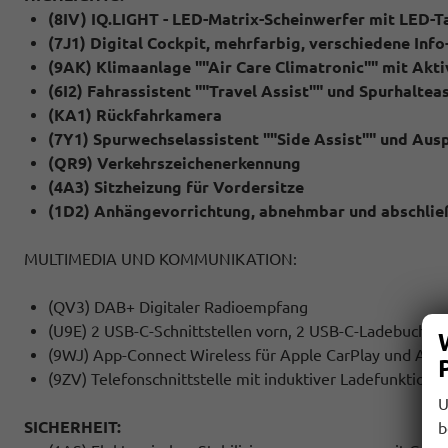
(8IV) IQ.LIGHT - LED-Matrix-Scheinwerfer mit LED-T
(7J1) Digital Cockpit, mehrfarbig, verschiedene Info
(9AK) Klimaanlage ""Air Care Climatronic"" mit Akt
(6I2) Fahrassistent ""Travel Assist"" und Spurhaltea
(KA1) Rückfahrkamera
(7Y1) Spurwechselassistent ""Side Assist"" und Aus
(QR9) Verkehrszeichenerkennung
(4A3) Sitzheizung für Vordersitze
(1D2) Anhängevorrichtung, abnehmbar und abschlie
MULTIMEDIA UND KOMMUNIKATION:
(QV3) DAB+ Digitaler Radioempfang
(U9E) 2 USB-C-Schnittstellen vorn, 2 USB-C-Ladebuchsen
(9WJ) App-Connect Wireless für Apple CarPlay und And
(9ZV) Telefonschnittstelle mit induktiver Ladefunktion
U
SICHERHEIT:
b