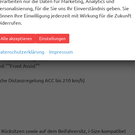
enlenkunterstützung, ABS, ASR, EDS, MSR und Gespannstabilis
erarbeiten nur die Daten für Marketing, Analytics und
ssist""
ersonalisierung, für die Sie uns Ihr Einverständnis geben. Sie
önnen Ihre Einwilligung jederzeit mit Wirkung für die Zukunft
iderrufen.
, mit Geschwindigkeitsbegrenzer
Alle akzeptieren
Einstellungen
bag-Deaktivierung
atenschutzerklärung
Impressum
kl. Seitenairbags vorn
t ""Front Assist""
sche Distanzregelung ACC bis 210 km/h)
 Rücksitzen sowie auf dem Beifahrersitz, i-Size-kompatibel