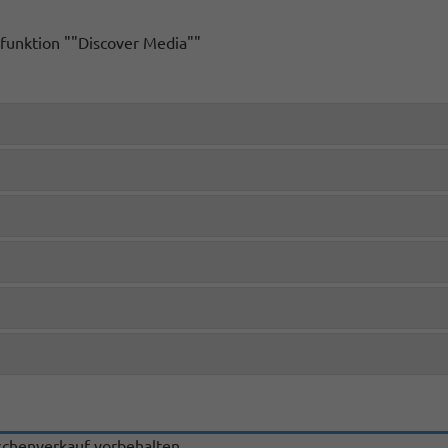
sfunktion ""Discover Media""
chenverkauf vorbehalten.