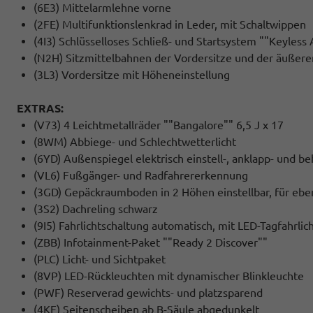
(6E3) Mittelarmlehne vorne
(2FE) Multifunktionslenkrad in Leder, mit Schaltwippen
(4I3) Schlüsselloses Schließ- und Startsystem ""Keyles
(N2H) Sitzmittelbahnen der Vordersitze und der äußeren 
(3L3) Vordersitze mit Höheneinstellung
EXTRAS:
(V73) 4 Leichtmetallräder ""Bangalore"" 6,5 J x 17
(8WM) Abbiege- und Schlechtwetterlicht
(6YD) Außenspiegel elektrisch einstell-, anklapp- und b
(VL6) Fußgänger- und Radfahrererkennung
(3GD) Gepäckraumboden in 2 Höhen einstellbar, für ebe
(3S2) Dachreling schwarz
(9I5) Fahrlichtschaltung automatisch, mit LED-Tagfahrl
(ZBB) Infotainment-Paket ""Ready 2 Discover""
(PLC) Licht- und Sichtpaket
(8VP) LED-Rückleuchten mit dynamischer Blinkleuchte
(PWF) Reserverad gewichts- und platzsparend
(4KF) Seitenscheiben ab B-Säule abgedunkelt