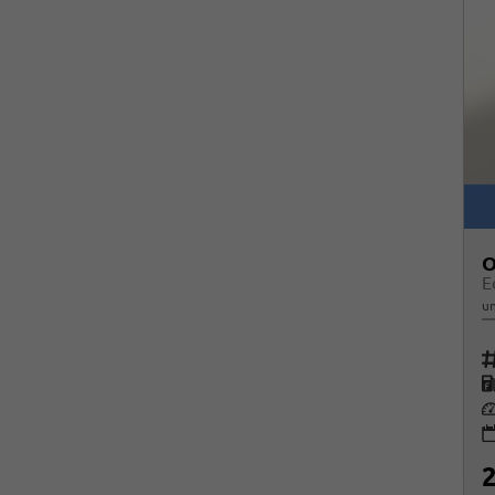
O
E
un
Fah
K
Le
2