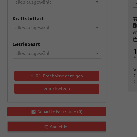
alles ausgewählt
un
Kraftstoffart
Fah
K
alles ausgewählt
Le
Getriebeart
1
alles ausgewählt
in
V
C
1606
Ergebnisse anzeigen
C
zurücksetzen
Geparkte Fahrzeuge (
0
)
Anmelden