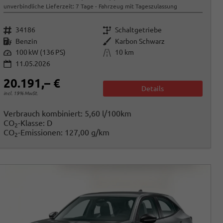
unverbindliche Lieferzeit:
7 Tage
Fahrzeug mit Tageszulassung
Fahrzeugnr.
Getriebe
34186
Schaltgetriebe
Kraftstoff
Außenfarbe
Benzin
Karbon Schwarz
Leistung
Kilometerstand
100 kW (136 PS)
10 km
11.05.2026
20.191,– €
Details
incl. 19% MwSt.
Verbrauch kombiniert:
5,60 l/100km
CO
-Klasse:
D
2
CO
-Emissionen:
127,00 g/km
2