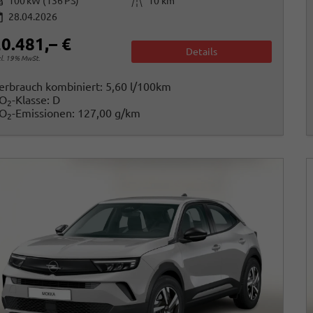
istung
Kilometerstand
100 kW (136 PS)
10 km
28.04.2026
0.481,– €
Details
cl. 19% MwSt.
erbrauch kombiniert:
5,60 l/100km
O
-Klasse:
D
2
O
-Emissionen:
127,00 g/km
2