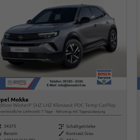
pel Mokka
dition WinterP SHZ LHZ Klimaaut PDC Temp CarPlay
verbindliche Lieferzeit:
7 Tage
Fahrzeug mit Tageszulassung
rzeugnr.
Getriebe
34375
Schaltgetriebe
raftstoff
Außenfarbe
Benzin
Kontrast Grau