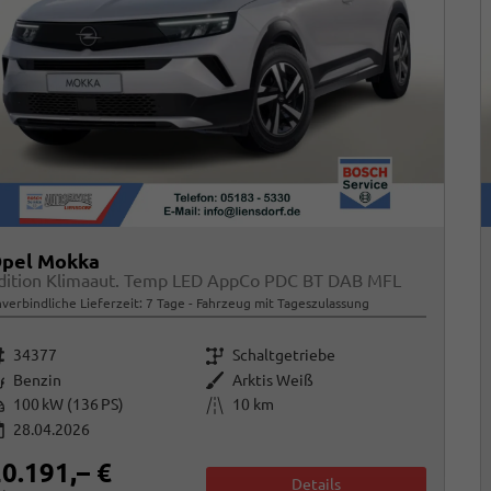
pel Mokka
dition Klimaaut. Temp LED AppCo PDC BT DAB MFL
verbindliche Lieferzeit:
7 Tage
Fahrzeug mit Tageszulassung
rzeugnr.
Getriebe
34377
Schaltgetriebe
raftstoff
Außenfarbe
Benzin
Arktis Weiß
istung
Kilometerstand
100 kW (136 PS)
10 km
28.04.2026
0.191,– €
Details