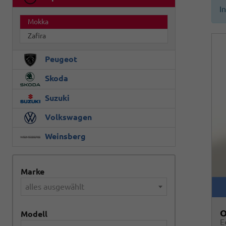
I
Mokka
Zafira
Peugeot
Skoda
Suzuki
Volkswagen
Weinsberg
Marke
alles ausgewählt
O
Modell
E