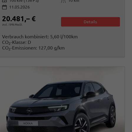
Leistung
Kilometerstand
100 kW (136 PS)
10 km
11.05.2026
20.481,– €
Details
incl. 19% MwSt.
Verbrauch kombiniert:
5,60 l/100km
CO
-Klasse:
D
2
CO
-Emissionen:
127,00 g/km
2