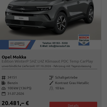
Opel Mokka
Edition WinterP SHZ LHZ Klimaaut PDC Temp CarPlay
unverbindliche Lieferzeit:
07.10.2026
Fahrzeug mit Tageszulassung
Fahrzeugnr.
Getriebe
34151
Schaltgetriebe
Kraftstoff
Außenfarbe
Benzin
Kontrast Grau Metallic
Leistung
Kilometerstand
100 kW (136 PS)
10 km
31.07.2026
20.481,– €
Details