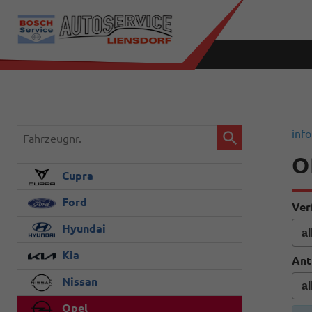
Fahrzeugnr.
info
O
Cupra
Ford
Ver
Hyundai
Kia
Ant
Nissan
Opel