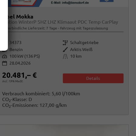
Opel Mokka
Edition WinterP SHZ LHZ Klimaaut PDC Temp CarPlay
unverbindliche Lieferzeit:
7 Tage
Fahrzeug mit Tageszulassung
Fahrzeugnr.
Getriebe
34373
Schaltgetriebe
Kraftstoff
Außenfarbe
Benzin
Arktis Weiß
Leistung
Kilometerstand
100 kW (136 PS)
10 km
28.04.2026
20.481,– €
Details
incl. 19% MwSt.
Verbrauch kombiniert:
5,60 l/100km
CO
-Klasse:
D
2
CO
-Emissionen:
127,00 g/km
2