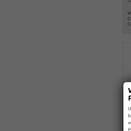
in
V
C
C
U
b
v
P