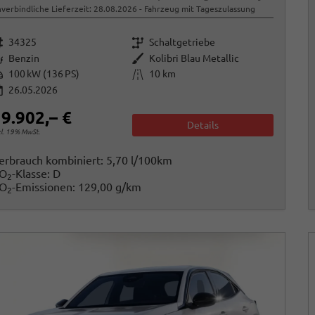
verbindliche Lieferzeit:
28.08.2026
Fahrzeug mit Tageszulassung
rzeugnr.
Getriebe
34325
Schaltgetriebe
raftstoff
Außenfarbe
Benzin
Kolibri Blau Metallic
istung
Kilometerstand
100 kW (136 PS)
10 km
26.05.2026
9.902,– €
Details
cl. 19% MwSt.
erbrauch kombiniert:
5,70 l/100km
O
-Klasse:
D
2
O
-Emissionen:
129,00 g/km
2