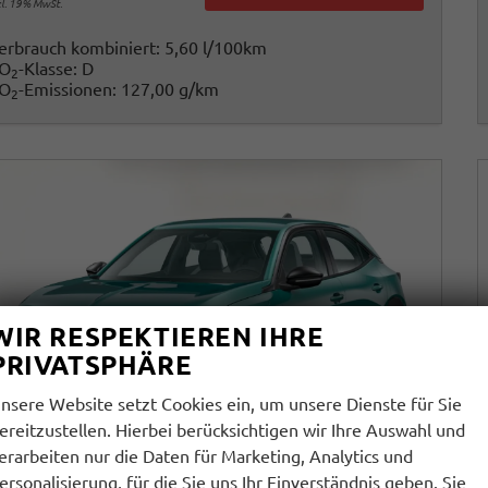
cl. 19% MwSt.
erbrauch kombiniert:
5,60 l/100km
O
-Klasse:
D
2
O
-Emissionen:
127,00 g/km
2
WIR RESPEKTIEREN IHRE
PRIVATSPHÄRE
nsere Website setzt Cookies ein, um unsere Dienste für Sie
ereitzustellen. Hierbei berücksichtigen wir Ihre Auswahl und
erarbeiten nur die Daten für Marketing, Analytics und
ersonalisierung, für die Sie uns Ihr Einverständnis geben. Sie