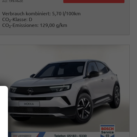
incl. 19% MwSt.
Verbrauch kombiniert:
5,70 l/100km
CO
-Klasse:
D
2
CO
-Emissionen:
129,00 g/km
2