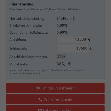
Finanzierung
Finanzieren Sie Ihr Fahrzeug mit 6,99% effektivem Jahreszins
31.495,– €
Nettodarlehensbetrag
6,99%
Effektiver Jahreszins
6,99%
Gebundener Sollzinssatz
€
Anzahlung
€
Schlussrate
Anzahl der Monatsraten
385,– €
Monatsraten
Bank11. Effektiver Zinssatz:6,99%, Gebundener Sollzinssatz: 6,99%
unverbindliche Berechnung
Fahrzeug anfragen
Wir rufen Sie an
Fahrzeug parken