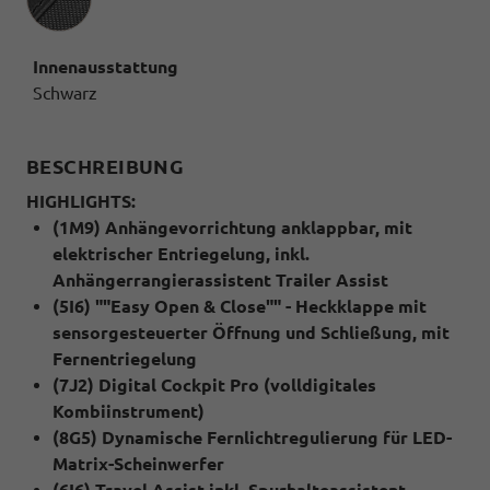
Innenausstattung
Schwarz
BESCHREIBUNG
HIGHLIGHTS:
(1M9) Anhängevorrichtung anklappbar, mit
elektrischer Entriegelung, inkl.
Anhängerrangierassistent Trailer Assist
(5I6) ""Easy Open & Close"" - Heckklappe mit
sensorgesteuerter Öffnung und Schließung, mit
Fernentriegelung
(7J2) Digital Cockpit Pro (volldigitales
Kombiinstrument)
(8G5) Dynamische Fernlichtregulierung für LED-
Matrix-Scheinwerfer
(6I6) Travel Assist inkl. Spurhalteassistent