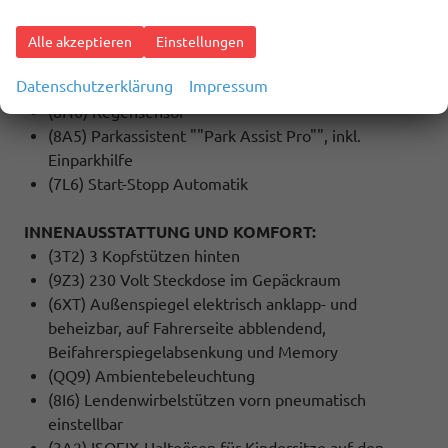
Interaktionsairbag vorn
(8J5) Notbremsassistent ""Front Assist"" mit
Alle akzeptieren
Einstellungen
Fußgänger- und Radfahrererkennung
Datenschutzerklärung
Impressum
(NZ4) Notruf Service
(8N6) Regensensor
(8A5) Parkassistent ""Park Assist Pro"", inkl.
Einparkhilfe
(7L6) Start-Stopp Automatik
INNENAUSSTATTUNG UND KOMFORT:
(3T2) 3 Kopfstützen hinten
(9Z3) 230 Volt Steckdose im Gepäckraum
(6XT) Außenspiegel elektrisch anklapp- und
beheizbar, auf Fahrerseite abblendend,
Beifahrerspiegelabsenkung und Memory
(QQ9) Ambientebeleuchtung
(8I6) Lendenwirbelstützen vorn pneumatisch
einstellbar
(3A2) ISOFIX-Halteösen für Kindersitze auf den