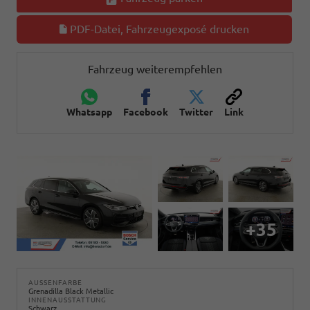
PDF-Datei, Fahrzeugexposé drucken
Fahrzeug weiterempfehlen
Whatsapp
Facebook
Twitter
Link
+35
AUSSENFARBE
Grenadilla Black Metallic
INNENAUSSTATTUNG
Schwarz