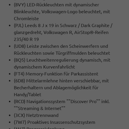
(8VY) LED-Rückleuchten mit dynamischer
Blinkleuchte, Volkswagen-Logo beleuchtet, mit
Chromleiste
(PJL) Leeds 8 J x 19 in Schwarz / Dark Graphite /
glanzgedreht, Volkswagen R, AirStop®-Reifen
235/40 R 19
(UD8) Leiste zwischen den Scheinwerfern und
Rückleuchten sowie Türgriffmulden beleuchtet
(8Q5) Leuchtweitenregulierung dynamisch, mit
dynamischem Kurvenfahrlicht
(FT4) Memory-Funktion für Parkassistent
(6D8) Mittelarmlehne hinten verschiebbar, mit
Becherhaltern und Ablagemöglichkeit für
Handy/Tablet
(RCD) Navigationssystem ""Discover Pro"" inkl.
""Streaming & Internet""
(3CX) Netztrennwand
(7W7) Proaktives Insassenschutzsystem
(1N7) Progressivlenkung