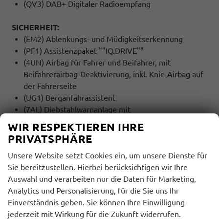
(QV3) DAB+ Digitaler Radioempfang
SICHERHEIT:
(EM2) Ablenkungs- und Müdigkeitserkennung
(PF1) Assistenzpaket ""IQ.DRIVE""
(4UN) Airbag für Fahrer und Beifahrer, mit
Beifahrerairbag-Deaktivierung, inkl. Knie-Airbag auf
der Fahrerseite
(UG1) Berganfahrassistent
(7AL) Diebstahlwarnanlage mit
Innenraumüberwachung, Back-up-Horn und
WIR RESPEKTIEREN IHRE
Abschleppschutz
PRIVATSPHÄRE
(2H5) Fahrprofilauswahl
Unsere Website setzt Cookies ein, um unsere Dienste für
(UH2) Elektronische Parkbremse inkl. Auto-Hold-
Sie bereitzustellen. Hierbei berücksichtigen wir Ihre
Funktion
Auswahl und verarbeiten nur die Daten für Marketing,
(LT2) Geschwindigkeitsbegrenzer mit
Analytics und Personalisierung, für die Sie uns Ihr
vorausschauender Regelung
Einverständnis geben. Sie können Ihre Einwilligung
(4L6) Innenspiegel automatisch abblendend
jederzeit mit Wirkung für die Zukunft widerrufen.
(6C2) Seitenairbag vorn, mit Kopfairbag und