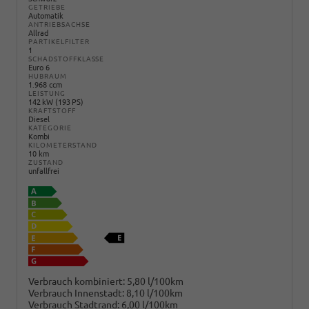
GETRIEBE
Automatik
ANTRIEBSACHSE
Allrad
PARTIKELFILTER
1
SCHADSTOFFKLASSE
Euro 6
HUBRAUM
1.968 ccm
LEISTUNG
142 kW (193 PS)
KRAFTSTOFF
Diesel
KATEGORIE
Kombi
KILOMETERSTAND
10 km
ZUSTAND
unfallfrei
Verbrauch kombiniert:
5,80 l/100km
Verbrauch Innenstadt:
8,10 l/100km
Verbrauch Stadtrand:
6,00 l/100km