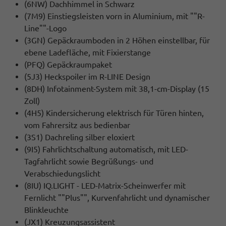
(6NW) Dachhimmel in Schwarz
(7M9) Einstiegsleisten vorn in Aluminium, mit ""R-
Line""-Logo
(3GN) Gepäckraumboden in 2 Höhen einstellbar, für
ebene Ladefläche, mit Fixierstange
(PFQ) Gepäckraumpaket
(5J3) Heckspoiler im R-LINE Design
(8DH) Infotainment-System mit 38,1-cm-Display (15
Zoll)
(4H5) Kindersicherung elektrisch für Türen hinten,
vom Fahrersitz aus bedienbar
(3S1) Dachreling silber eloxiert
(9I5) Fahrlichtschaltung automatisch, mit LED-
Tagfahrlicht sowie Begrüßungs- und
Verabschiedungslicht
(8IU) IQ.LIGHT - LED-Matrix-Scheinwerfer mit
Fernlicht ""Plus"", Kurvenfahrlicht und dynamischer
Blinkleuchte
(JX1) Kreuzungsassistent