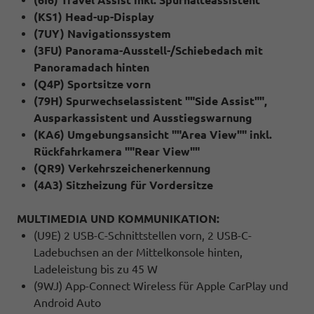
(KS1) Head-up-Display
(7UY) Navigationssystem
(3FU) Panorama-Ausstell-/Schiebedach mit
Panoramadach hinten
(Q4P) Sportsitze vorn
(79H) Spurwechselassistent ""Side Assist"",
Ausparkassistent und Ausstiegswarnung
(KA6) Umgebungsansicht ""Area View"" inkl.
Rückfahrkamera ""Rear View""
(QR9) Verkehrszeichenerkennung
(4A3) Sitzheizung für Vordersitze
MULTIMEDIA UND KOMMUNIKATION:
(U9E) 2 USB-C-Schnittstellen vorn, 2 USB-C-
Ladebuchsen an der Mittelkonsole hinten,
Ladeleistung bis zu 45 W
(9WJ) App-Connect Wireless für Apple CarPlay und
Android Auto