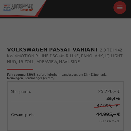
VOLKSWAGEN PASSAT VARIANT
2.0 TDI 142
KW 4MOTION R-LINE DSG 4M R-LINE, PANO, AHK, IQ.LIGHT,
HUD, 19-ZOLL, AREAVIEW, NAVI, SIDE
Fahrzeugnr.
:
32968
,
sofort lieferbar
, Landesversion: DK - Dänemark,
Neuwagen
, Zentrallager (extern)
25.720,– €
Sie sparen:
36,4%
47.995,– €
44.995,– €
Gesamtpreis
incl. 19% MwSt.