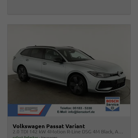
Volkswagen Passat Variant
2.0 TDI 142 kW 4Motion R-Line DSG 4M Black, AHK, IQ.Light, HUD, 19-Zoll, AreaView, Navi, Side
sofort lieferbar
Neuwagen