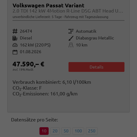
Volkswagen Passat Variant
2.0 TDI 142 kW 4Motion R-Line DSG ABT Head Up AHK Navi
unverbindliche Lieferzeit:
5 Tage
Fahrzeug mit Tageszulassung
Fahrzeugnr.
Getriebe
26474
Automatik
Kraftstoff
Außenfarbe
Diesel
Diabasgrau Metallic
Leistung
Kilometerstand
162 kW (220 PS)
10 km
01.08.2026
47.590,– €
Details
incl. 19% MwSt.
Verbrauch kombiniert:
6,10 l/100km
CO
-Klasse:
F
2
CO
-Emissionen:
161,00 g/km
2
Datensätze pro Seite:
10
20
50
100
250