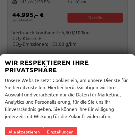
Leistung
Kilometerstand
142 kW (193 PS)
10 km
44.995,– €
Details
incl. 19% MwSt.
Verbrauch kombiniert:
5,80 l/100km
CO
-Klasse:
E
2
CO
-Emissionen:
153,00 g/km
2
WIR RESPEKTIEREN IHRE
PRIVATSPHÄRE
Unsere Website setzt Cookies ein, um unsere Dienste für
Sie bereitzustellen. Hierbei berücksichtigen wir Ihre
Auswahl und verarbeiten nur die Daten für Marketing,
Analytics und Personalisierung, für die Sie uns Ihr
Einverständnis geben. Sie können Ihre Einwilligung
jederzeit mit Wirkung für die Zukunft widerrufen.
Alle akzeptieren
Einstellungen