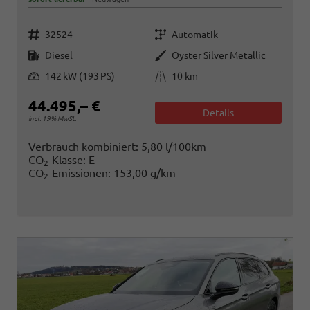
Fahrzeugnr.
Getriebe
32524
Automatik
Kraftstoff
Außenfarbe
Diesel
Oyster Silver Metallic
Leistung
Kilometerstand
142 kW (193 PS)
10 km
44.495,– €
Details
incl. 19% MwSt.
Verbrauch kombiniert:
5,80 l/100km
CO
-Klasse:
E
2
CO
-Emissionen:
153,00 g/km
2