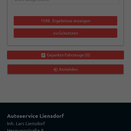
1598
Ergebnisse anzeigen
zurücksetzen
Geparkte Fahrzeuge (
0
)
Anmelden
Autoservice Liensdorf
Inh. Lars Liensdorf
Hermannstraße 8