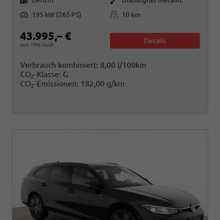
Leistung
Kilometerstand
195 kW (265 PS)
10 km
43.995,– €
Details
incl. 19% MwSt.
Verbrauch kombiniert:
8,00 l/100km
CO
-Klasse:
G
2
CO
-Emissionen:
182,00 g/km
2