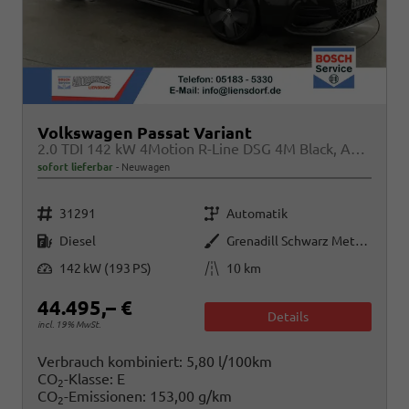
Volkswagen Passat Variant
2.0 TDI 142 kW 4Motion R-Line DSG 4M Black, AHK, IQ.Light, HUD, 19-Zoll, AreaView, Navi, Side
sofort lieferbar
Neuwagen
Fahrzeugnr.
Getriebe
31291
Automatik
Kraftstoff
Außenfarbe
Diesel
Grenadill Schwarz Metallic
Leistung
Kilometerstand
142 kW (193 PS)
10 km
44.495,– €
Details
incl. 19% MwSt.
Verbrauch kombiniert:
5,80 l/100km
CO
-Klasse:
E
2
CO
-Emissionen:
153,00 g/km
2