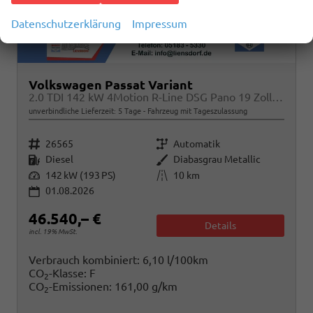
Datenschutzerklärung
Impressum
Volkswagen Passat Variant
2.0 TDI 142 kW 4Motion R-Line DSG Pano 19 Zoll Head Up AHK Navi
unverbindliche Lieferzeit:
5 Tage
Fahrzeug mit Tageszulassung
Fahrzeugnr.
Getriebe
26565
Automatik
Kraftstoff
Außenfarbe
Diesel
Diabasgrau Metallic
Leistung
Kilometerstand
142 kW (193 PS)
10 km
01.08.2026
46.540,– €
Details
incl. 19% MwSt.
Verbrauch kombiniert:
6,10 l/100km
CO
-Klasse:
F
2
CO
-Emissionen:
161,00 g/km
2