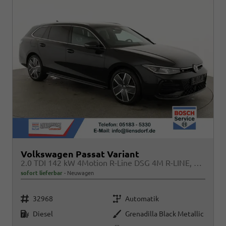
Volkswagen Passat Variant
2.0 TDI 142 kW 4Motion R-Line DSG 4M R-LINE, Pano, AHK, IQ.Light, HUD, 19-Zoll, AreaView, Navi, Side
sofort lieferbar
Neuwagen
Fahrzeugnr.
Getriebe
32968
Automatik
Kraftstoff
Außenfarbe
Diesel
Grenadilla Black Metallic