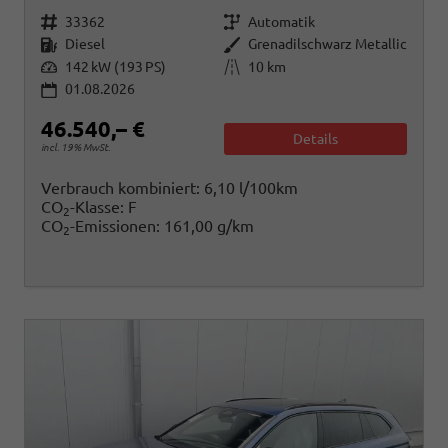
Fahrzeugnr.
Getriebe
33362
Automatik
Kraftstoff
Außenfarbe
Diesel
Grenadilschwarz Metallic
Leistung
Kilometerstand
142 kW (193 PS)
10 km
01.08.2026
46.540,– €
Details
incl. 19% MwSt.
Verbrauch kombiniert:
6,10 l/100km
CO
-Klasse:
F
2
CO
-Emissionen:
161,00 g/km
2