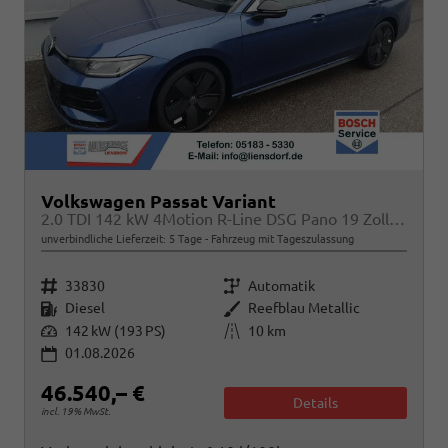
Volkswagen Passat Variant
2.0 TDI 142 kW 4Motion R-Line DSG Pano 19 Zoll Head Up AHK Navi
unverbindliche Lieferzeit:
5 Tage
Fahrzeug mit Tageszulassung
Fahrzeugnr.
Getriebe
33830
Automatik
Kraftstoff
Außenfarbe
Diesel
Reefblau Metallic
Leistung
Kilometerstand
142 kW (193 PS)
10 km
01.08.2026
46.540,– €
Details
incl. 19% MwSt.