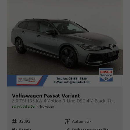
Volkswagen Passat Variant
2.0 TSI 195 kW 4Motion R-Line DSG 4M Black, HUD, AHK, Navi, IQ.Light, AreaView, Winter, el. Klappe, sofort
sofort lieferbar
Neuwagen
Fahrzeugnr.
Getriebe
32892
Automatik
Kraftstoff
Außenfarbe
Benzin
Diabasgrau Metallic