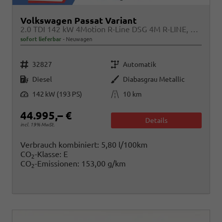
Volkswagen Passat Variant
2.0 TDI 142 kW 4Motion R-Line DSG 4M R-LINE, Pano, AHK, IQ.Light, HUD, 19-Zoll, AreaView, Navi, Side
sofort lieferbar
Neuwagen
Fahrzeugnr.
Getriebe
32827
Automatik
Kraftstoff
Außenfarbe
Diesel
Diabasgrau Metallic
Leistung
Kilometerstand
142 kW (193 PS)
10 km
44.995,– €
Details
incl. 19% MwSt.
Verbrauch kombiniert:
5,80 l/100km
CO
-Klasse:
E
2
CO
-Emissionen:
153,00 g/km
2