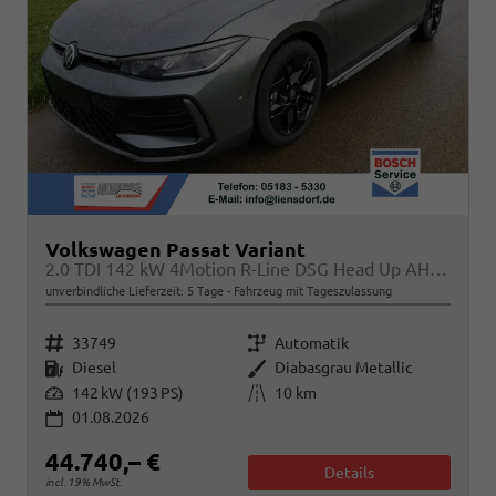
Volkswagen Passat Variant
2.0 TDI 142 kW 4Motion R-Line DSG Head Up AHK Navi
unverbindliche Lieferzeit:
5 Tage
Fahrzeug mit Tageszulassung
Fahrzeugnr.
Getriebe
33749
Automatik
Kraftstoff
Außenfarbe
Diesel
Diabasgrau Metallic
Leistung
Kilometerstand
142 kW (193 PS)
10 km
01.08.2026
44.740,– €
Details
incl. 19% MwSt.