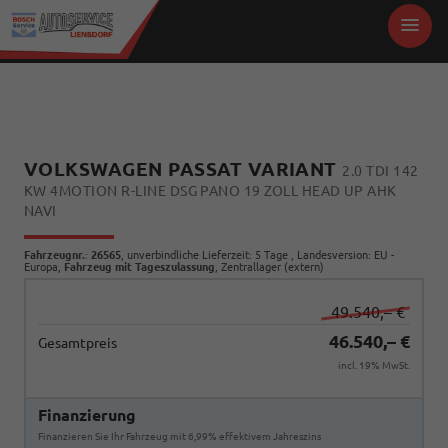
VOLKSWAGEN PASSAT VARIANT
2.0 TDI 142
KW 4MOTION R-LINE DSG PANO 19 ZOLL HEAD UP AHK
NAVI
Fahrzeugnr.
:
26565
, unverbindliche Lieferzeit:
5 Tage
, Landesversion: EU -
Europa,
Fahrzeug mit Tageszulassung
, Zentrallager (extern)
49.540,– €
46.540,– €
Gesamtpreis
incl. 19% MwSt.
Finanzierung
Finanzieren Sie Ihr Fahrzeug mit 6,99% effektivem Jahreszins