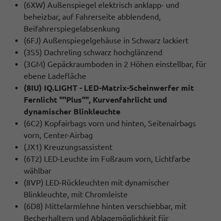
(6XW) Außenspiegel elektrisch anklapp- und
beheizbar, auf Fahrerseite abblendend,
Beifahrerspiegelabsenkung
(6FJ) Außenspiegelgehäuse in Schwarz lackiert
(3S5) Dachreling schwarz hochglänzend
(3GM) Gepäckraumboden in 2 Höhen einstellbar, für
ebene Ladefläche
(8IU) IQ.LIGHT - LED-Matrix-Scheinwerfer mit
Fernlicht ""Plus"", Kurvenfahrlicht und
dynamischer Blinkleuchte
(6C2) Kopfairbags vorn und hinten, Seitenairbags
vorn, Center-Airbag
(JX1) Kreuzungsassistent
(6T2) LED-Leuchte im Fußraum vorn, Lichtfarbe
wählbar
(8VP) LED-Rückleuchten mit dynamischer
Blinkleuchte, mit Chromleiste
(6D8) Mittelarmlehne hinten verschiebbar, mit
Becherhaltern und Ablagemöglichkeit für