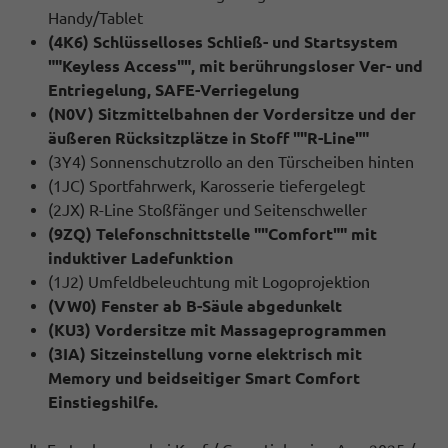
Handy/Tablet
(4K6) Schlüsselloses Schließ- und Startsystem
""Keyless Access"", mit berührungsloser Ver- und
Entriegelung, SAFE-Verriegelung
(N0V) Sitzmittelbahnen der Vordersitze und der
äußeren Rücksitzplätze in Stoff ""R-Line""
(3Y4) Sonnenschutzrollo an den Türscheiben hinten
(1JC) Sportfahrwerk, Karosserie tiefergelegt
(2JX) R-Line Stoßfänger und Seitenschweller
(9ZQ) Telefonschnittstelle ""Comfort"" mit
induktiver Ladefunktion
(1J2) Umfeldbeleuchtung mit Logoprojektion
(VW0) Fenster ab B-Säule abgedunkelt
(KU3) Vordersitze mit Massageprogrammen
(3IA) Sitzeinstellung vorne elektrisch mit
Memory und beidseitiger Smart Comfort
Einstiegshilfe.