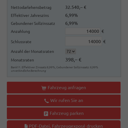
32.540,– €
Nettodarlehensbetrag
6,99%
Effektiver Jahreszins
6,99%
Gebundener Sollzinssatz
€
Anzahlung
€
Schlussrate
Anzahl der Monatsraten
398,– €
Monatsraten
Bank11. Effektiver Zinssatz:6,99%, Gebundener Sollzinssatz: 6,99%
unverbindliche Berechnung
Fahrzeug anfragen
Wir rufen Sie an
Fahrzeug parken
PDF-Datei, Fahrzeugexposé drucken