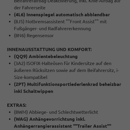
Beifahrerairbag-Deaktivierung, inkl. Knie-Airbag auf
der Fahrerseite
(4L6) Innenspiegel automatisch abblendbar
(8J5) Notbremsassistent ""Front Assist"" mit
Fußgänger- und Radfahrererkennung
(8N6) Regensensor
INNENAUSSTATTUNG UND KOMFORT:
(QQ9) Ambientebeleuchtung
(3A2) ISOFIX-Halteösen für Kindersitze auf den
äußeren Rücksitzen sowie auf dem Beifahrersitz, i-
Size-kompatibel
(2PT) Multifunktionsportlederlenkrad beheizbar
inkl Schaltwippen
EXTRAS:
(8WM) Abbiege- und Schlechtwetterlicht
(WAG) Anhängevorrichtung inkl.
Anhängerrangierassistent ""Trailer Assist""