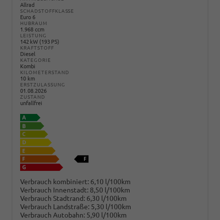
Allrad
SCHADSTOFFKLASSE
Euro 6
HUBRAUM
1.968 ccm
LEISTUNG
142 kW (193 PS)
KRAFTSTOFF
Diesel
KATEGORIE
Kombi
KILOMETERSTAND
10 km
ERSTZULASSUNG
01.08.2026
ZUSTAND
unfallfrei
Verbrauch kombiniert:
6,10 l/100km
Verbrauch Innenstadt:
8,50 l/100km
Verbrauch Stadtrand:
6,30 l/100km
Verbrauch Landstraße:
5,30 l/100km
Verbrauch Autobahn:
5,90 l/100km