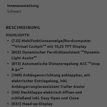
Innenausstattung
Schwarz
BESCHREIBUNG
HIGHLIGHTS:
(7J2) Multifunktionsanzeige/Bordcomputer
""Virtual Cockpit"" mit 10,25 TFT Display
(8G5) Dynamischer Fernlichtassistent ""Dynamic
Light Assist""
(8T3) Automatische Distanzregelung ACC ""stop
& go""
(1M9) Anhängevorrichtung anklappbar, mit
elektrischer Entriegelung, inkl.
Anhängerrangierassistent Trailer Assist
(5I6) Heckklappe elektrisch öffnen und
schließend inkl. Easy Open und Close
(KS1) Head-up-Display