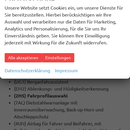
Unsere Website setzt Cookies ein, um unsere Dienste für
MULTIMEDIA UND KOMMUNIKATION:
Sie bereitzustellen. Hierbei berücksichtigen wir Ihre
(QV3) Digitaler Radioempfang DAB+
Auswahl und verarbeiten nur die Daten für Marketing,
(U9E) 2 USB-C-Schnittstellen vorn, 2 USB-C-
Analytics und Personalisierung, für die Sie uns Ihr
Ladebuchsen an der Mittelkonsole hinten,
Einverständnis geben. Sie können Ihre Einwilligung
Ladeleistung bis zu 45 W
jederzeit mit Wirkung für die Zukunft widerrufen.
(9WJ) App-Connect Wireless für Apple CarPlay
und Android Auto
Alle akzeptieren
Einstellungen
(8RM) 8 Lautsprecher
Datenschutzerklärung
Impressum
SICHERHEIT:
(UG1) Berganfahrassistent
(EM2) Ablenkungs- und Müdigkeitserkennung
(2H5) Fahrprofilauswahl
(7AL) Diebstahlwarnanlage mit
Innenraumüberwachung, Back-up-Horn und
Abschleppschutz
(4UN) Airbag für Fahrer und Beifahrer, mit