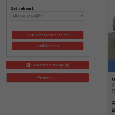
Getriebeart
alles ausgewählt
1570
Ergebnisse anzeigen
zurücksetzen
Geparkte Fahrzeuge (
0
)
Anmelden
V
so
Fah
K