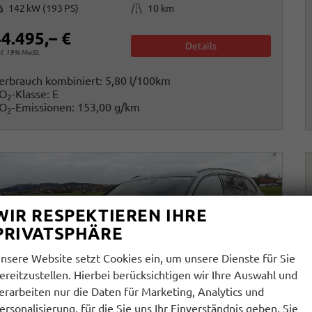
istung
Kilometerstand
142 kW (193 PS)
10 km
4.495,– €
Details
cl. 19% MwSt.
erbrauch kombiniert:
5,80 l/100km
O
-Klasse:
E
2
O
-Emissionen:
153,00 g/km
2
WIR RESPEKTIEREN IHRE
PRIVATSPHÄRE
nsere Website setzt Cookies ein, um unsere Dienste für Sie
ereitzustellen. Hierbei berücksichtigen wir Ihre Auswahl und
erarbeiten nur die Daten für Marketing, Analytics und
ersonalisierung, für die Sie uns Ihr Einverständnis geben. Sie