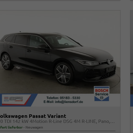
olkswagen Passat Variant
2.0 TDI 142 kW 4Motion R-Line DSG 4M R-LINE, Pano, AHK, IQ.Light, HUD, 19-Zoll, AreaView, Navi, Side
fort lieferbar
Neuwagen