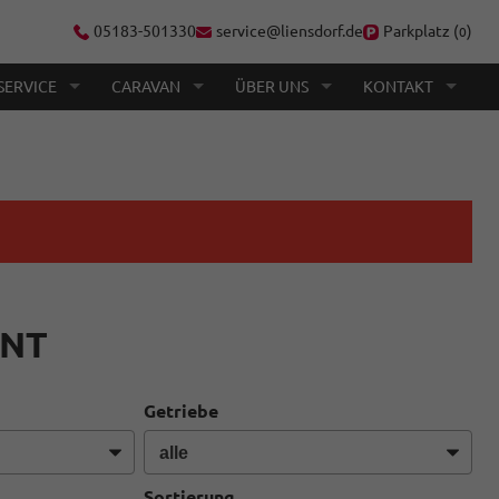
05183-501330
service@liensdorf.de
Parkplatz (
)
0
SERVICE
CARAVAN
ÜBER UNS
KONTAKT
ANT
Getriebe
Sortierung