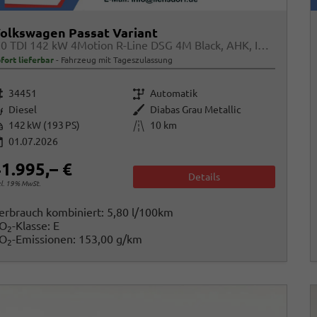
olkswagen Passat Variant
2.0 TDI 142 kW 4Motion R-Line DSG 4M Black, AHK, IQ.Light, HUD, 19-Zoll, AreaView, Navi, Side
fort lieferbar
Fahrzeug mit Tageszulassung
rzeugnr.
Getriebe
34451
Automatik
raftstoff
Außenfarbe
Diesel
Diabas Grau Metallic
istung
Kilometerstand
142 kW (193 PS)
10 km
01.07.2026
1.995,– €
Details
cl. 19% MwSt.
erbrauch kombiniert:
5,80 l/100km
O
-Klasse:
E
2
O
-Emissionen:
153,00 g/km
2