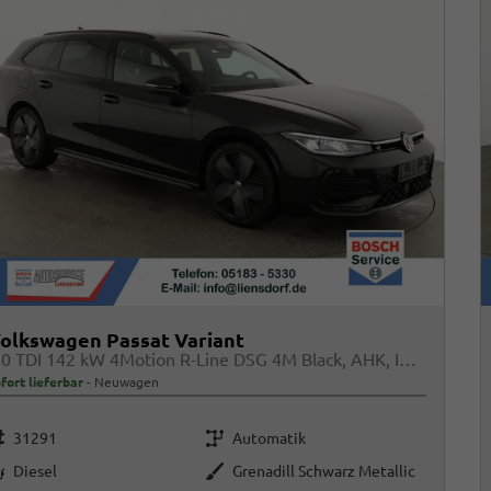
olkswagen Passat Variant
2.0 TDI 142 kW 4Motion R-Line DSG 4M Black, AHK, IQ.Light, HUD, 19-Zoll, AreaView, Navi, Side
fort lieferbar
Neuwagen
rzeugnr.
Getriebe
31291
Automatik
raftstoff
Außenfarbe
Diesel
Grenadill Schwarz Metallic