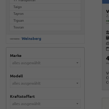
Taigo
V
Tayron
Tiguan
so
Touran
Fah
K
Weinsberg
Le
Marke
4
alles ausgewählt
in
V
Modell
C
C
alles ausgewählt
Kraftstoffart
alles ausgewählt