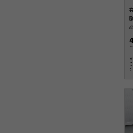
Fah
K
Le
4
in
V
C
C