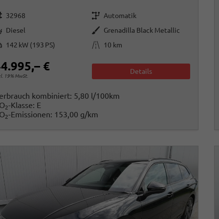
rzeugnr.
Getriebe
32968
Automatik
raftstoff
Außenfarbe
Diesel
Grenadilla Black Metallic
istung
Kilometerstand
142 kW (193 PS)
10 km
4.995,– €
Details
cl. 19% MwSt.
erbrauch kombiniert:
5,80 l/100km
O
-Klasse:
E
2
O
-Emissionen:
153,00 g/km
2