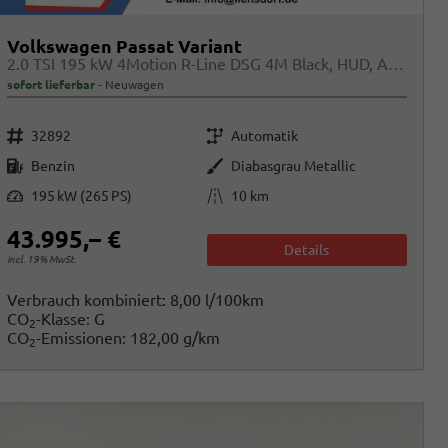
Volkswagen Passat Variant
2.0 TSI 195 kW 4Motion R-Line DSG 4M Black, HUD, AHK, Navi, IQ.Light, AreaView, Winter, el. Klappe, sofort
sofort lieferbar
Neuwagen
Fahrzeugnr.
Getriebe
32892
Automatik
Kraftstoff
Außenfarbe
Benzin
Diabasgrau Metallic
Leistung
Kilometerstand
195 kW (265 PS)
10 km
43.995,– €
Details
incl. 19% MwSt.
Verbrauch kombiniert:
8,00 l/100km
CO
-Klasse:
G
2
CO
-Emissionen:
182,00 g/km
2