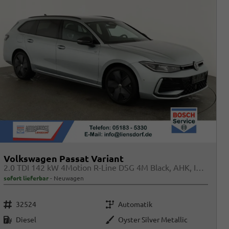
Volkswagen Passat Variant
2.0 TDI 142 kW 4Motion R-Line DSG 4M Black, AHK, IQ.Light, HUD, 19-Zoll, AreaView, Navi, Side
sofort lieferbar
Neuwagen
Fahrzeugnr.
Getriebe
32524
Automatik
Kraftstoff
Außenfarbe
Diesel
Oyster Silver Metallic