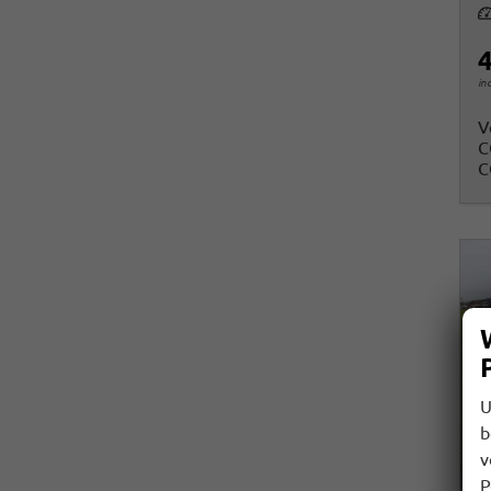
Le
4
in
V
C
C
U
b
v
P