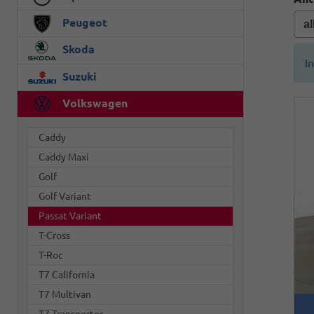
Peugeot
Skoda
I
Suzuki
Volkswagen
Caddy
Caddy Maxi
Golf
Golf Variant
Passat Variant
T-Cross
T-Roc
T7 California
T7 Multivan
T7 Transporter