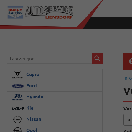
Fahrzeugnr.
Cupra
info
Ford
V
Hyundai
Kia
Ver
Nissan
Opel
Ant