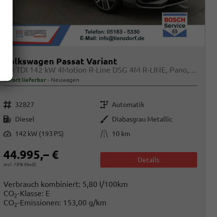
Volkswagen Passat Variant
2.0 TDI 142 kW 4Motion R-Line DSG 4M R-LINE, Pano, AHK, IQ.Light, HUD, 19-Zoll, AreaView, Navi, Side
sofort lieferbar
Neuwagen
Fahrzeugnr.
Getriebe
32827
Automatik
Kraftstoff
Außenfarbe
Diesel
Diabasgrau Metallic
Leistung
Kilometerstand
142 kW (193 PS)
10 km
44.995,– €
Details
incl. 19% MwSt.
Verbrauch kombiniert:
5,80 l/100km
CO
-Klasse:
E
2
CO
-Emissionen:
153,00 g/km
2