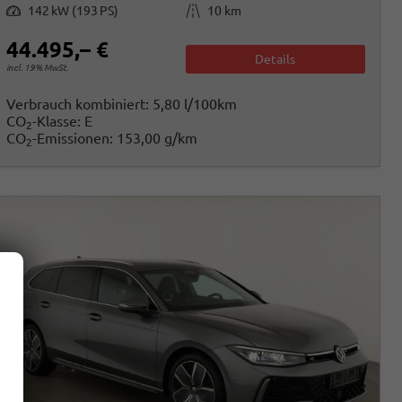
Leistung
Kilometerstand
142 kW (193 PS)
10 km
44.495,– €
Details
incl. 19% MwSt.
Verbrauch kombiniert:
5,80 l/100km
CO
-Klasse:
E
2
CO
-Emissionen:
153,00 g/km
2