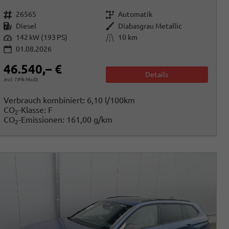
Fahrzeugnr.
Getriebe
26565
Automatik
Kraftstoff
Außenfarbe
Diesel
Diabasgrau Metallic
Leistung
Kilometerstand
142 kW (193 PS)
10 km
01.08.2026
46.540,– €
Details
incl. 19% MwSt.
Verbrauch kombiniert:
6,10 l/100km
CO
-Klasse:
F
2
CO
-Emissionen:
161,00 g/km
2