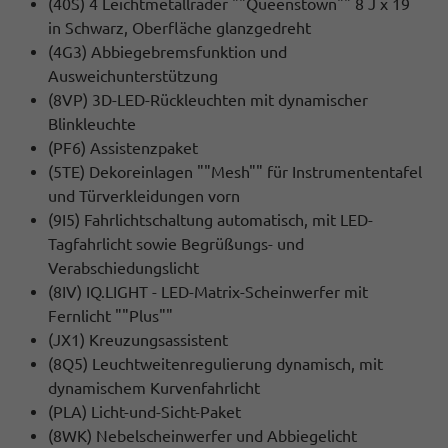
(40S) 4 Leichtmetallräder ""Queenstown"" 8 J x 19
in Schwarz, Oberfläche glanzgedreht
(4G3) Abbiegebremsfunktion und
Ausweichunterstützung
(8VP) 3D-LED-Rückleuchten mit dynamischer
Blinkleuchte
(PF6) Assistenzpaket
(5TE) Dekoreinlagen ""Mesh"" für Instrumententafel
und Türverkleidungen vorn
(9I5) Fahrlichtschaltung automatisch, mit LED-
Tagfahrlicht sowie Begrüßungs- und
Verabschiedungslicht
(8IV) IQ.LIGHT - LED-Matrix-Scheinwerfer mit
Fernlicht ""Plus""
(JX1) Kreuzungsassistent
(8Q5) Leuchtweitenregulierung dynamisch, mit
dynamischem Kurvenfahrlicht
(PLA) Licht-und-Sicht-Paket
(8WK) Nebelscheinwerfer und Abbiegelicht