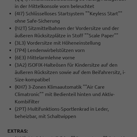
in der Mittelkonsole vorn beleuchtet
(4I7) Schlüsselloses Startsystem ""Keyless Start""
ohne Safe-Sicherung
(N2T) Sitzmittelbahnen der Vordersitze und der
äußeren Rücksitzplätze in Stoff ""Scale Paper""
(3L3) Vordersitze mit Höheneinstellung
(7P4) Lendenwirbelstützen vorn
(6E3) Mittelarmlehne vorne
(3A2) ISOFIX-Halteösen für Kindersitze auf den
äußeren Rücksitzen sowie auf dem Beifahrersitz, i-
Size-kompatibel
(KH7) 3-Zonen Klimaautomatik ""Air Care
Climatronic"" mit Bedienteil hinten und Aktiv-
Kombifilter
(2PT) Multifunktions-Sportlenkrad in Leder,
beheizbar, mit Schaltwippen
EXTRAS: