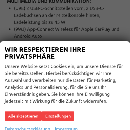
MULTIMEDIA UND KOMMUNIKATION:
(U9E) 2 USB-C-Schnittstellen vorn, 2 USB-C-
Ladebuchsen an der Mittelkonsole hinten,
Ladeleistung bis zu 45 W
(9WJ) App-Connect Wireless für Apple CarPlay und
Android Auto
(QV3) DAB+ Digitaler Radioempfang
WIR RESPEKTIEREN IHRE
(9ZV) Telefonschnittstelle mit induktiver
PRIVATSPHÄRE
Ladefunktion
Unsere Website setzt Cookies ein, um unsere Dienste für
SICHERHEIT:
Sie bereitzustellen. Hierbei berücksichtigen wir Ihre
(UG1) Berganfahrassistent
Auswahl und verarbeiten nur die Daten für Marketing,
(EM2) Ablenkungs- und Müdigkeitserkennung
Analytics und Personalisierung, für die Sie uns Ihr
(4UF) Airbag für Fahrer und Beifahrer, mit
Einverständnis geben. Sie können Ihre Einwilligung
Beifahrerairbag-Deaktivierung
jederzeit mit Wirkung für die Zukunft widerrufen.
(8G4) Dynamischer Fernlichtassistent ""Dynamic
Light Assist""
Alle akzeptieren
Einstellungen
(LT2) Geschwindigkeitsbegrenzer mit
vorausschauender Regelung
Datenschutzerklärung
Impressum