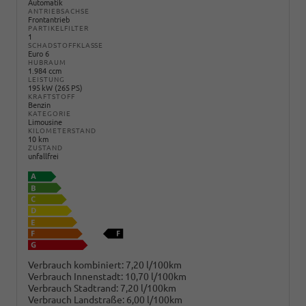
Automatik
ANTRIEBSACHSE
Frontantrieb
PARTIKELFILTER
1
SCHADSTOFFKLASSE
Euro 6
HUBRAUM
1.984 ccm
LEISTUNG
195 kW (265 PS)
KRAFTSTOFF
Benzin
KATEGORIE
Limousine
KILOMETERSTAND
10 km
ZUSTAND
unfallfrei
Verbrauch kombiniert:
7,20 l/100km
Verbrauch Innenstadt:
10,70 l/100km
Verbrauch Stadtrand:
7,20 l/100km
Verbrauch Landstraße:
6,00 l/100km