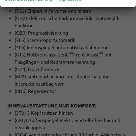
(2H5) Fahrprofilauswahl
(7X2) Einparkhilfe vorne und hinten
(UH2) Elektronische Parkbremse inkl. Auto-Hold-
Funktion
(QZ0) Progressivlenkung
(7L6) Start-Stopp Automatik
(4L6) Innenspiegel automatisch abblendend
(8J3) Notbremsassistent ""Front Assist"" mit
Fußgänger- und Radfahrererkennung
(NZ4) Notruf Service
(6C2) Seitenairbag vorn, mit Kopfairbag und
Interaktionsairbag vorn
(8N6) Regensensor
INNENAUSSTATTUNG UND KOMFORT:
(3T2) 3 Kopfstützen hinten
(6XQ) Außenspiegel elektr. einstell-/ heizbar und
heranklappbar
(QQ4) Ambientebeleuchtung 30-farbig, Ablagefach