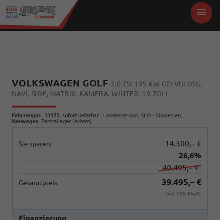
VOLKSWAGEN GOLF
2.0 TSI 195 KW GTI VIII DSG,
NAVI, SIDE, MATRIX, KAMERA, WINTER, 19-ZOLL
Fahrzeugnr.
:
33175
,
sofort lieferbar
, Landesversion: SLO - Slowenien,
Neuwagen
, Zentrallager (extern)
14.300,– €
Sie sparen:
26,6%
40.495,– €
39.495,– €
Gesamtpreis
incl. 19% MwSt.
Finanzierung