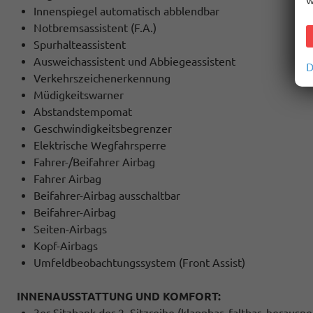
w
Innenspiegel automatisch abblendbar
Notbremsassistent (F.A.)
Spurhalteassistent
Ausweichassistent und Abbiegeassistent
D
Verkehrszeichenerkennung
Müdigkeitswarner
Abstandstempomat
Geschwindigkeitsbegrenzer
Elektrische Wegfahrsperre
Fahrer-/Beifahrer Airbag
Fahrer Airbag
Beifahrer-Airbag ausschaltbar
Beifahrer-Airbag
Seiten-Airbags
Kopf-Airbags
Umfeldbeobachtungssystem (Front Assist)
INNENAUSSTATTUNG UND KOMFORT:
3er-Sitzbank der 2. Sitzreihe (klappbar, faltbar, heraus