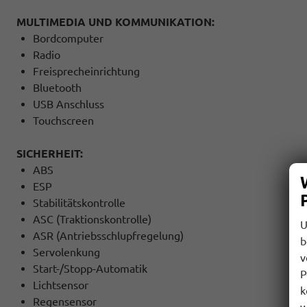
MULTIMEDIA UND KOMMUNIKATION:
Bordcomputer
Radio
Freisprecheinrichtung
Bluetooth
USB Anschluss
Touchscreen
SICHERHEIT:
ABS
ESP
Stabilitätskontrolle
ASC (Traktionskontrolle)
U
ASR (Antriebsschlupfregelung)
b
Servolenkung
v
Start-/Stopp-Automatik
P
Lichtsensor
k
Regensensor