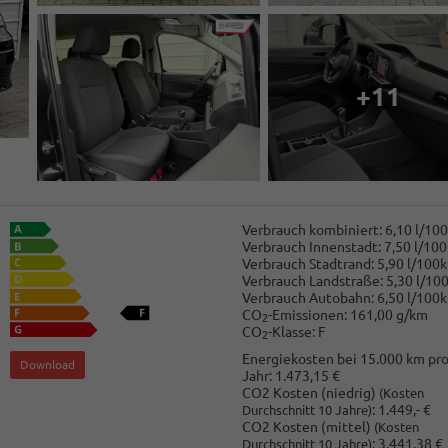
+11
Verbrauch kombiniert:
6,10 l/10
Verbrauch Innenstadt:
7,50 l/10
Verbrauch Stadtrand:
5,90 l/100
Verbrauch Landstraße:
5,30 l/10
Verbrauch Autobahn:
6,50 l/100
CO
-Emissionen:
161,00 g/km
2
CO
-Klasse:
F
2
Energiekosten bei 15.000 km pr
Download
Jahr:
1.473,15 €
CO2 Kosten (niedrig)
(Kosten
:
1.449,- €
Durchschnitt 10 Jahre)
CO2 Kosten (mittel)
(Kosten
:
3.441,38 €
Durchschnitt 10 Jahre)