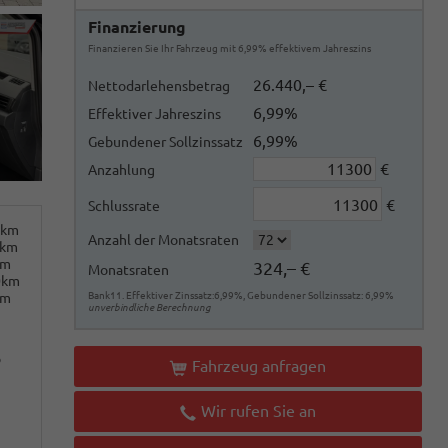
Finanzierung
Finanzieren Sie Ihr Fahrzeug mit 6,99% effektivem Jahreszins
26.440,– €
Nettodarlehensbetrag
6,99%
Effektiver Jahreszins
6,99%
Gebundener Sollzinssatz
€
Anzahlung
€
Schlussrate
0km
Anzahl der Monatsraten
0km
km
324,– €
Monatsraten
0km
km
Bank11. Effektiver Zinssatz:6,99%, Gebundener Sollzinssatz: 6,99%
unverbindliche Berechnung
o
Fahrzeug anfragen
Wir rufen Sie an