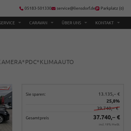
05183-501330
service@liensdorf.de
Parkplatz (
)
0
SERVICE
CARAVAN
ÜBER UNS
KONTAKT
*KAMERA*PDC*KLIMAAUTO
13.135,– €
Sie sparen:
25,8%
39.740,– €
37.740,– €
Gesamtpreis
incl. 19% MwSt.