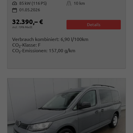
Leistung
Kilometerstand
85 kW (116 PS)
10 km
01.05.2026
32.390,– €
Details
incl. 19% MwSt.
Verbrauch kombiniert:
6,90 l/100km
CO
-Klasse:
F
2
CO
-Emissionen:
157,00 g/km
2