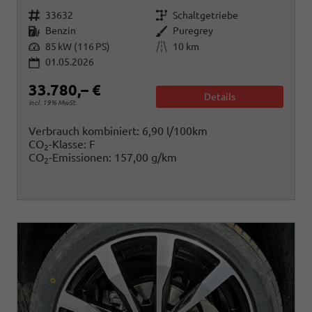
Fahrzeugnr.
Getriebe
33632
Schaltgetriebe
Kraftstoff
Außenfarbe
Benzin
Puregrey
Leistung
Kilometerstand
85 kW (116 PS)
10 km
01.05.2026
33.780,– €
Details
incl. 19% MwSt.
Verbrauch kombiniert:
6,90 l/100km
CO
-Klasse:
F
2
CO
-Emissionen:
157,00 g/km
2