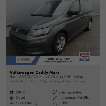
Volkswagen Caddy Maxi
Basis 2.0TDI ACC Kam GV5 App AHK Reling
unverbindliche Lieferzeit:
5 Tage
Fahrzeug mit Tageszulassung
Fahrzeugnr.
Getriebe
32012
Schaltgetriebe
Kraftstoff
Außenfarbe
Diesel
Indiumgrau Metallic
Leistung
Kilometerstand
75 kW (102 PS)
10 km