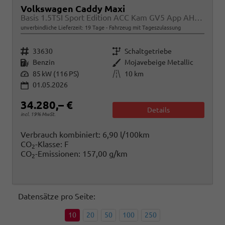
Volkswagen Caddy Maxi
Basis 1.5TSI Sport Edition ACC Kam GV5 App AHK Reling
unverbindliche Lieferzeit:
19 Tage
Fahrzeug mit Tageszulassung
Fahrzeugnr.
Getriebe
33630
Schaltgetriebe
Kraftstoff
Außenfarbe
Benzin
Mojavebeige Metallic
Leistung
Kilometerstand
85 kW (116 PS)
10 km
01.05.2026
34.280,– €
Details
incl. 19% MwSt.
Verbrauch kombiniert:
6,90 l/100km
CO
-Klasse:
F
2
CO
-Emissionen:
157,00 g/km
2
Datensätze pro Seite:
10
20
50
100
250