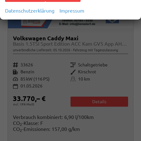
Datenschutzerklärung
Impressum
Volkswagen Caddy Maxi
Basis 1.5TSI Sport Edition ACC Kam GV5 App AHK Reling
unverbindliche Lieferzeit:
05.10.2026
Fahrzeug mit Tageszulassung
Fahrzeugnr.
Getriebe
33626
Schaltgetriebe
Kraftstoff
Außenfarbe
Benzin
Kirschrot
Leistung
Kilometerstand
85 kW (116 PS)
10 km
01.05.2026
33.770,– €
Details
incl. 19% MwSt.
Verbrauch kombiniert:
6,90 l/100km
CO
-Klasse:
F
2
CO
-Emissionen:
157,00 g/km
2