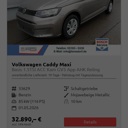
Volkswagen Caddy Maxi
Basis 1.5TSI ACC Kam GV5 App AHK Reling
unverbindliche Lieferzeit:
19 Tage
Fahrzeug mit Tageszulassung
Fahrzeugnr.
Getriebe
33629
Schaltgetriebe
Kraftstoff
Außenfarbe
Benzin
Mojavebeige Metallic
Leistung
Kilometerstand
85 kW (116 PS)
10 km
01.05.2026
32.890,– €
Details
incl. 19% MwSt.