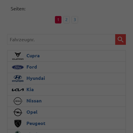
Seiten:
1
2
3
Fahrzeugnr.
Cupra
Ford
Hyundai
Kia
Nissan
Opel
Peugeot