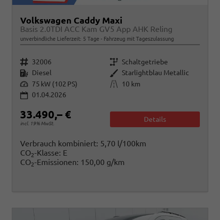
Volkswagen Caddy Maxi
Basis 2.0TDI ACC Kam GV5 App AHK Reling
unverbindliche Lieferzeit:
5 Tage
Fahrzeug mit Tageszulassung
Fahrzeugnr.
Getriebe
32006
Schaltgetriebe
Kraftstoff
Außenfarbe
Diesel
Starlightblau Metallic
Leistung
Kilometerstand
75 kW (102 PS)
10 km
01.04.2026
33.490,– €
Details
incl. 19% MwSt.
Verbrauch kombiniert:
5,70 l/100km
CO
-Klasse:
E
2
CO
-Emissionen:
150,00 g/km
2