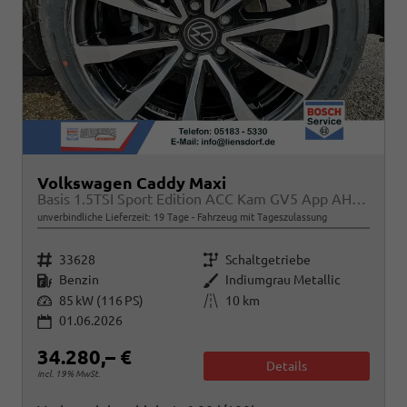
Volkswagen Caddy Maxi
Basis 1.5TSI Sport Edition ACC Kam GV5 App AHK Reling
unverbindliche Lieferzeit:
19 Tage
Fahrzeug mit Tageszulassung
Fahrzeugnr.
Getriebe
33628
Schaltgetriebe
Kraftstoff
Außenfarbe
Benzin
Indiumgrau Metallic
Leistung
Kilometerstand
85 kW (116 PS)
10 km
01.06.2026
34.280,– €
Details
incl. 19% MwSt.