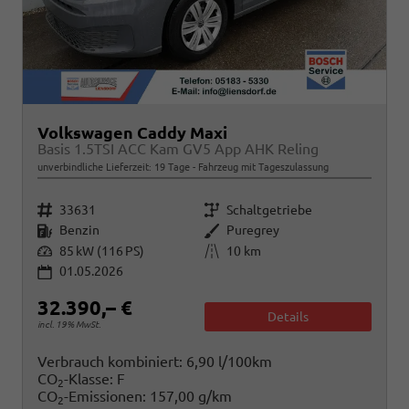
Volkswagen Caddy Maxi
Basis 1.5TSI ACC Kam GV5 App AHK Reling
unverbindliche Lieferzeit:
19 Tage
Fahrzeug mit Tageszulassung
Fahrzeugnr.
Getriebe
33631
Schaltgetriebe
Kraftstoff
Außenfarbe
Benzin
Puregrey
Leistung
Kilometerstand
85 kW (116 PS)
10 km
01.05.2026
32.390,– €
Details
incl. 19% MwSt.
Verbrauch kombiniert:
6,90 l/100km
CO
-Klasse:
F
2
CO
-Emissionen:
157,00 g/km
2