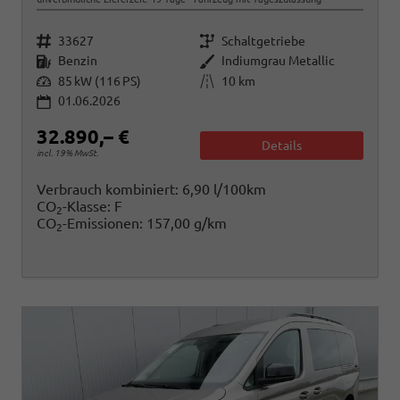
Fahrzeugnr.
Getriebe
33627
Schaltgetriebe
Kraftstoff
Außenfarbe
Benzin
Indiumgrau Metallic
Leistung
Kilometerstand
85 kW (116 PS)
10 km
01.06.2026
32.890,– €
Details
incl. 19% MwSt.
Verbrauch kombiniert:
6,90 l/100km
CO
-Klasse:
F
2
CO
-Emissionen:
157,00 g/km
2