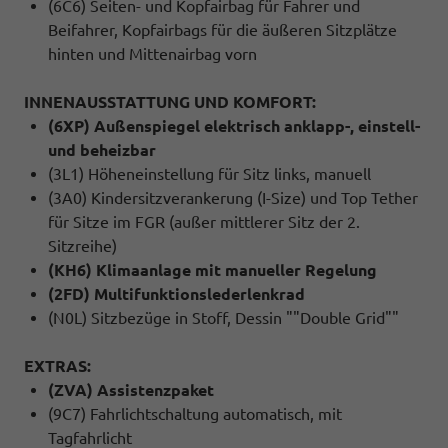
(6C6) Seiten- und Kopfairbag für Fahrer und
Beifahrer, Kopfairbags für die äußeren Sitzplätze
hinten und Mittenairbag vorn
INNENAUSSTATTUNG UND KOMFORT:
(6XP) Außenspiegel elektrisch anklapp-, einstell-
und beheizbar
(3L1) Höheneinstellung für Sitz links, manuell
(3A0) Kindersitzverankerung (I-Size) und Top Tether
für Sitze im FGR (außer mittlerer Sitz der 2.
Sitzreihe)
(KH6) Klimaanlage mit manueller Regelung
(2FD) Multifunktionslederlenkrad
(N0L) Sitzbezüge in Stoff, Dessin ""Double Grid""
EXTRAS:
(ZVA) Assistenzpaket
(9C7) Fahrlichtschaltung automatisch, mit
Tagfahrlicht