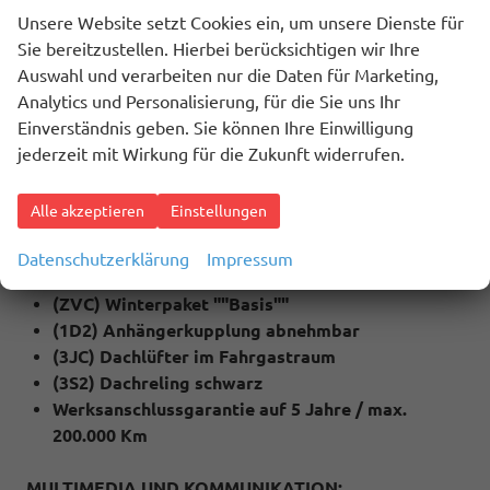
(4A3) Sitzheizung für Vordersitze
Unsere Website setzt Cookies ein, um unsere Dienste für
(QC1) Fenster ab B-Säule abgedunkelt
Sie bereitzustellen. Hierbei berücksichtigen wir Ihre
(79H) Spurwechselassistent ""Side Assist"" inkl.
Auswahl und verarbeiten nur die Daten für Marketing,
""Blind Spot Detection"", Ausparkassistent und
Analytics und Personalisierung, für die Sie uns Ihr
Ausstiegswarner
Einverständnis geben. Sie können Ihre Einwilligung
(6I1) Spurhalteassistent ""Lane Assist""
jederzeit mit Wirkung für die Zukunft widerrufen.
(QR9) Verkehrszeichenerkennung
(4I7) Zentralverriegelung mit Funkklappschlüssel
Alle akzeptieren
Einstellungen
inkl. Keyless Start (Schlüsselloses starten)
(2J1) Stoßfänger in Wagenfarbe lackiert
Datenschutzerklärung
Impressum
(ZVG) Technik Paket
(ZVC) Winterpaket ""Basis""
(1D2) Anhängerkupplung abnehmbar
(3JC) Dachlüfter im Fahrgastraum
(3S2) Dachreling schwarz
Werksanschlussgarantie auf 5 Jahre / max.
200.000 Km
MULTIMEDIA UND KOMMUNIKATION: