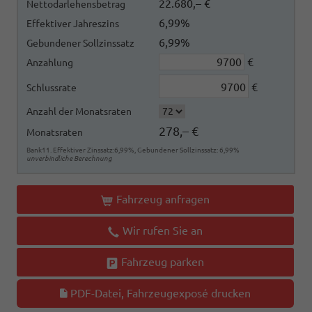
22.680,– €
Nettodarlehensbetrag
6,99%
Effektiver Jahreszins
6,99%
Gebundener Sollzinssatz
€
Anzahlung
€
Schlussrate
Anzahl der Monatsraten
278,– €
Monatsraten
Bank11. Effektiver Zinssatz:6,99%, Gebundener Sollzinssatz: 6,99%
unverbindliche Berechnung
Fahrzeug anfragen
Wir rufen Sie an
Fahrzeug parken
PDF-Datei, Fahrzeugexposé drucken