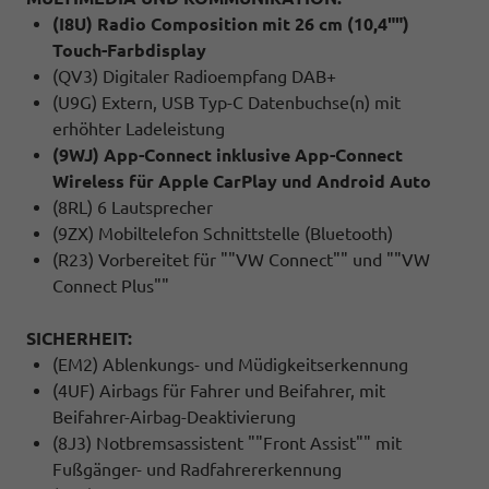
(I8U) Radio Composition mit 26 cm (10,4"")
Touch-Farbdisplay
(QV3) Digitaler Radioempfang DAB+
(U9G) Extern, USB Typ-C Datenbuchse(n) mit
erhöhter Ladeleistung
(9WJ) App-Connect inklusive App-Connect
Wireless für Apple CarPlay und Android Auto
(8RL) 6 Lautsprecher
(9ZX) Mobiltelefon Schnittstelle (Bluetooth)
(R23) Vorbereitet für ""VW Connect"" und ""VW
Connect Plus""
SICHERHEIT:
(EM2) Ablenkungs- und Müdigkeitserkennung
(4UF) Airbags für Fahrer und Beifahrer, mit
Beifahrer-Airbag-Deaktivierung
(8J3) Notbremsassistent ""Front Assist"" mit
Fußgänger- und Radfahrererkennung