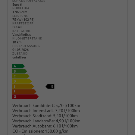
SCHADSTOFFKLASSE
Euro 6
HUBRAUM
1.968 ccm
LEISTUNG
75 kW (102 PS)
KRAFTSTOFF
Diesel
KATEGORIE
Van/Minibus
KILOMETERSTAND
10 km
ERSTZULASSUNG
01.05.2026
ZUSTAND
unfallfrei
Verbrauch kombiniert:
5,70 l/100km
Verbrauch Innenstadt:
7,20 l/100km
Verbrauch Stadtrand:
5,40 l/100km
Verbrauch Landstraße:
4,90 l/100km
Verbrauch Autobahn:
6,10 l/100km
CO
-Emissionen:
150,00 g/km
2