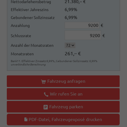
21.380,– €
Nettodarlehensbetrag
6,99%
Effektiver Jahreszins
6,99%
Gebundener Sollzinssatz
€
Anzahlung
€
Schlussrate
Anzahl der Monatsraten
261,– €
Monatsraten
Bank11. Effektiver Zinssatz:6,99%, Gebundener Sollzinssatz: 6,99%
unverbindliche Berechnung
Fahrzeug anfragen
Wir rufen Sie an
Fahrzeug parken
PDF-Datei, Fahrzeugexposé drucken