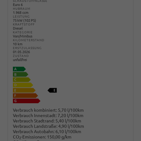
SCHADSTOFFKLASSE
Euro 6
HUBRAUM
1.968 ccm
LEISTUNG
75 kW (102 PS)
KRAFTSTOFF
Diesel
KATEGORIE
Van/Minibus
KILOMETERSTAND
10 km
ERSTZULASSUNG
01.05.2026
ZUSTAND
unfallfrei
Verbrauch kombiniert:
5,70 l/100km
Verbrauch Innenstadt:
7,20 l/100km
Verbrauch Stadtrand:
5,40 l/100km
Verbrauch Landstraße:
4,90 l/100km
Verbrauch Autobahn:
6,10 l/100km
CO
-Emissionen:
150,00 g/km
2