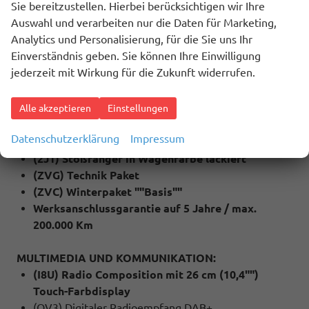
Sie bereitzustellen. Hierbei berücksichtigen wir Ihre
(4A3) Sitzheizung für Vordersitze
Auswahl und verarbeiten nur die Daten für Marketing,
(QC1) Fenster ab B-Säule abgedunkelt
Analytics und Personalisierung, für die Sie uns Ihr
(79H) Spurwechselassistent ""Side Assist"" inkl.
Einverständnis geben. Sie können Ihre Einwilligung
""Blind Spot Detection"", Ausparkassistent und
jederzeit mit Wirkung für die Zukunft widerrufen.
Ausstiegswarner
(6I1) Spurhalteassistent ""Lane Assist""
(QR9) Verkehrszeichenerkennung
Alle akzeptieren
Einstellungen
(4I7) Zentralverriegelung mit Funkklappschlüssel
Datenschutzerklärung
Impressum
inkl. Keyless Start (Schlüsselloses starten)
(2J1) Stoßfänger in Wagenfarbe lackiert
(ZVG) Technik Paket
(ZVC) Winterpaket ""Basis""
Werksanschlussgarantie auf 5 Jahre / max.
200.000 Km
MULTIMEDIA UND KOMMUNIKATION:
(I8U) Radio Composition mit 26 cm (10,4"")
Touch-Farbdisplay
(QV3) Digitaler Radioempfang DAB+