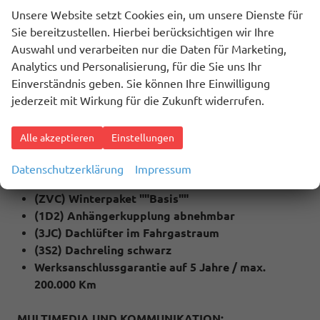
(4A3) Sitzheizung für Vordersitze
Unsere Website setzt Cookies ein, um unsere Dienste für
(QC1) Fenster ab B-Säule abgedunkelt
Sie bereitzustellen. Hierbei berücksichtigen wir Ihre
(79H) Spurwechselassistent ""Side Assist"" inkl.
Auswahl und verarbeiten nur die Daten für Marketing,
""Blind Spot Detection"", Ausparkassistent und
Analytics und Personalisierung, für die Sie uns Ihr
Ausstiegswarner
Einverständnis geben. Sie können Ihre Einwilligung
(6I1) Spurhalteassistent ""Lane Assist""
jederzeit mit Wirkung für die Zukunft widerrufen.
(QR9) Verkehrszeichenerkennung
(4I7) Zentralverriegelung mit Funkklappschlüssel
Alle akzeptieren
Einstellungen
inkl. Keyless Start (Schlüsselloses starten)
(2J1) Stoßfänger in Wagenfarbe lackiert
Datenschutzerklärung
Impressum
(ZVG) Technik Paket
(ZVC) Winterpaket ""Basis""
(1D2) Anhängerkupplung abnehmbar
(3JC) Dachlüfter im Fahrgastraum
(3S2) Dachreling schwarz
Werksanschlussgarantie auf 5 Jahre / max.
200.000 Km
MULTIMEDIA UND KOMMUNIKATION: