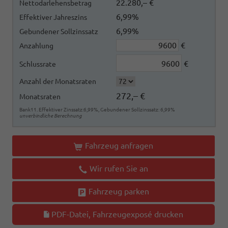
22.280,– €
Nettodarlehensbetrag
6,99%
Effektiver Jahreszins
6,99%
Gebundener Sollzinssatz
€
Anzahlung
€
Schlussrate
Anzahl der Monatsraten
272,– €
Monatsraten
Bank11. Effektiver Zinssatz:6,99%, Gebundener Sollzinssatz: 6,99%
unverbindliche Berechnung
Fahrzeug anfragen
Wir rufen Sie an
Fahrzeug parken
PDF-Datei, Fahrzeugexposé drucken