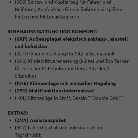
(6C6) Seiten- und Kopfairbag für Fahrer und
Beifahrer, Kopfairbags für die äußeren Sitzplätze
hinten und Mittenairbag vorn
INNENAUSSTATTUNG UND KOMFORT:
(6XP) Außenspiegel elektrisch anklapp-, einstell-
und beheizbar
(3L1) Höheneinstellung für Sitz links, manuell
(3A0) Kindersitzverankerung (I-Size) und Top Tether
für Sitze im FGR (außer mittlerer Sitz der 2.
Sitzreihe)
(KH6) Klimaanlage mit manueller Regelung
(2FD) Multifunktionslederlenkrad
(N0L) Sitzbezüge in Stoff, Dessin ""Double Grid""
EXTRAS:
(ZVA) Assistenzpaket
(9C7) Fahrlichtschaltung automatisch, mit
Tagfahrlicht