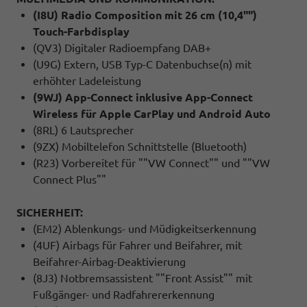
(I8U) Radio Composition mit 26 cm (10,4"")
Touch-Farbdisplay
(QV3) Digitaler Radioempfang DAB+
(U9G) Extern, USB Typ-C Datenbuchse(n) mit
erhöhter Ladeleistung
(9WJ) App-Connect inklusive App-Connect
Wireless für Apple CarPlay und Android Auto
(8RL) 6 Lautsprecher
(9ZX) Mobiltelefon Schnittstelle (Bluetooth)
(R23) Vorbereitet für ""VW Connect"" und ""VW
Connect Plus""
SICHERHEIT:
(EM2) Ablenkungs- und Müdigkeitserkennung
(4UF) Airbags für Fahrer und Beifahrer, mit
Beifahrer-Airbag-Deaktivierung
(8J3) Notbremsassistent ""Front Assist"" mit
Fußgänger- und Radfahrererkennung