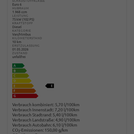
SCHADSTOFFKLASSE
Euro 6
HUBRAUM
1.968 ccm
LEISTUNG
75 kW (102 PS)
KRAFTSTOFF
Diesel
KATEGORIE
Van/Minibus
KILOMETERSTAND
10 km
ERSTZULASSUNG
01.05.2026
ZUSTAND
unfallfrei
Verbrauch kombiniert:
5,70 l/100km
Verbrauch Innenstadt:
7,20 l/100km
Verbrauch Stadtrand:
5,40 l/100km
Verbrauch Landstraße:
4,90 l/100km
Verbrauch Autobahn:
6,10 l/100km
CO
-Emissionen:
150,00 g/km
2