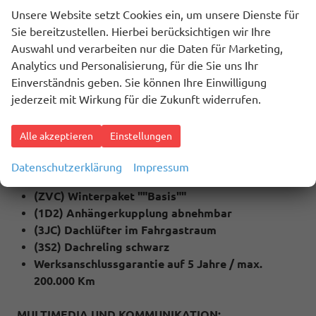
(4A3) Sitzheizung für Vordersitze
Unsere Website setzt Cookies ein, um unsere Dienste für
(QC1) Fenster ab B-Säule abgedunkelt
Sie bereitzustellen. Hierbei berücksichtigen wir Ihre
(79H) Spurwechselassistent ""Side Assist"" inkl.
Auswahl und verarbeiten nur die Daten für Marketing,
""Blind Spot Detection"", Ausparkassistent und
Analytics und Personalisierung, für die Sie uns Ihr
Ausstiegswarner
Einverständnis geben. Sie können Ihre Einwilligung
(6I1) Spurhalteassistent ""Lane Assist""
jederzeit mit Wirkung für die Zukunft widerrufen.
(QR9) Verkehrszeichenerkennung
(4I7) Zentralverriegelung mit Funkklappschlüssel
Alle akzeptieren
Einstellungen
inkl. Keyless Start (Schlüsselloses starten)
(2J1) Stoßfänger in Wagenfarbe lackiert
Datenschutzerklärung
Impressum
(ZVG) Technik Paket
(ZVC) Winterpaket ""Basis""
(1D2) Anhängerkupplung abnehmbar
(3JC) Dachlüfter im Fahrgastraum
(3S2) Dachreling schwarz
Werksanschlussgarantie auf 5 Jahre / max.
200.000 Km
MULTIMEDIA UND KOMMUNIKATION: