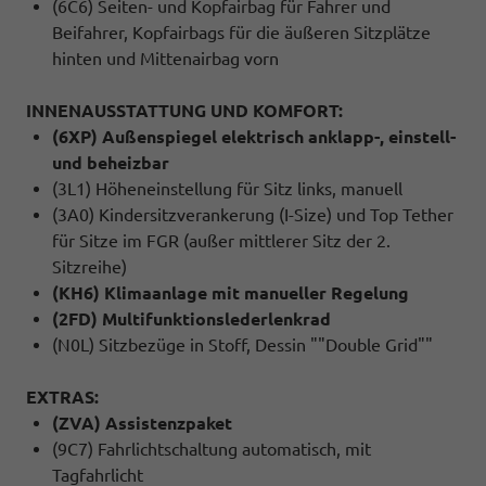
(6C6) Seiten- und Kopfairbag für Fahrer und
Beifahrer, Kopfairbags für die äußeren Sitzplätze
hinten und Mittenairbag vorn
INNENAUSSTATTUNG UND KOMFORT:
(6XP) Außenspiegel elektrisch anklapp-, einstell-
und beheizbar
(3L1) Höheneinstellung für Sitz links, manuell
(3A0) Kindersitzverankerung (I-Size) und Top Tether
für Sitze im FGR (außer mittlerer Sitz der 2.
Sitzreihe)
(KH6) Klimaanlage mit manueller Regelung
(2FD) Multifunktionslederlenkrad
(N0L) Sitzbezüge in Stoff, Dessin ""Double Grid""
EXTRAS:
(ZVA) Assistenzpaket
(9C7) Fahrlichtschaltung automatisch, mit
Tagfahrlicht