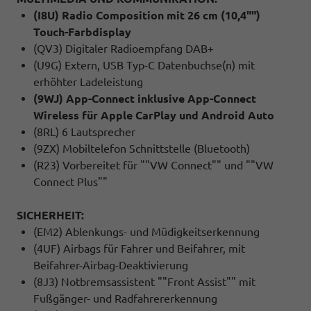
(I8U) Radio Composition mit 26 cm (10,4"")
Touch-Farbdisplay
(QV3) Digitaler Radioempfang DAB+
(U9G) Extern, USB Typ-C Datenbuchse(n) mit
erhöhter Ladeleistung
(9WJ) App-Connect inklusive App-Connect
Wireless für Apple CarPlay und Android Auto
(8RL) 6 Lautsprecher
(9ZX) Mobiltelefon Schnittstelle (Bluetooth)
(R23) Vorbereitet für ""VW Connect"" und ""VW
Connect Plus""
SICHERHEIT:
(EM2) Ablenkungs- und Müdigkeitserkennung
(4UF) Airbags für Fahrer und Beifahrer, mit
Beifahrer-Airbag-Deaktivierung
(8J3) Notbremsassistent ""Front Assist"" mit
Fußgänger- und Radfahrererkennung