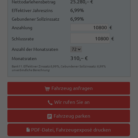
25.280,– €
Nettodarlehensbetrag
6,99%
Effektiver Jahreszins
6,99%
Gebundener Sollzinssatz
€
Anzahlung
€
Schlussrate
Anzahl der Monatsraten
310,– €
Monatsraten
Bank11. Effektiver Zinssatz:6,99%, Gebundener Sollzinssatz: 6,99%
unverbindliche Berechnung
Fahrzeug anfragen
Wir rufen Sie an
Fahrzeug parken
PDF-Datei, Fahrzeugexposé drucken