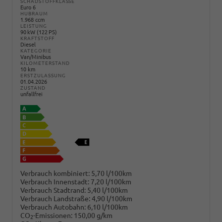
SCHADSTOFFKLASSE
Euro 6
HUBRAUM
1.968 ccm
LEISTUNG
90 kW (122 PS)
KRAFTSTOFF
Diesel
KATEGORIE
Van/Minibus
KILOMETERSTAND
10 km
ERSTZULASSUNG
01.04.2026
ZUSTAND
unfallfrei
Verbrauch kombiniert:
5,70 l/100km
Verbrauch Innenstadt:
7,20 l/100km
Verbrauch Stadtrand:
5,40 l/100km
Verbrauch Landstraße:
4,90 l/100km
Verbrauch Autobahn:
6,10 l/100km
CO
-Emissionen:
150,00 g/km
2