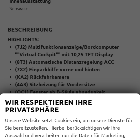
Innenausstattung
Schwarz
BESCHREIBUNG
HIGHLIGHTS:
(7J2) Multifunktionsanzeige/Bordcomputer
""Virtual Cockpit"" mit 10,25 TFT Display
(8T3) Automatische Distanzregelung ACC
(7X2) Einparkhilfe vorne und hinten
(KA2) Rückfahrkamera
(4A3) Sitzheizung für Vordersitze
(QC1) Fenster ab B-Säule abgedunkelt
(79H) Spurwechselassistent ""Side Assist"" inkl.
WIR RESPEKTIEREN IHRE
""Blind Spot Detection"", Ausparkassistent und
PRIVATSPHÄRE
Ausstiegswarner
Unsere Website setzt Cookies ein, um unsere Dienste für
(6I1) Spurhalteassistent ""Lane Assist""
Sie bereitzustellen. Hierbei berücksichtigen wir Ihre
(QR9) Verkehrszeichenerkennung
Auswahl und verarbeiten nur die Daten für Marketing,
(4I7) Zentralverriegelung mit Funkklappschlüssel