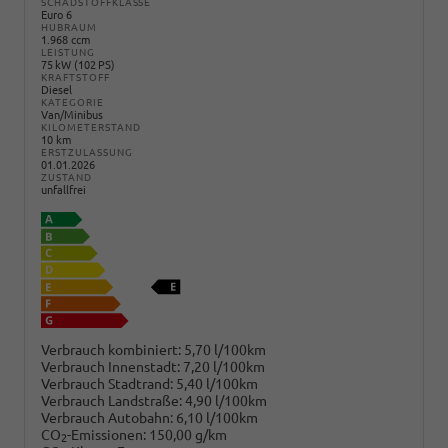
SCHADSTOFFKLASSE
Euro 6
HUBRAUM
1.968 ccm
LEISTUNG
75 kW (102 PS)
KRAFTSTOFF
Diesel
KATEGORIE
Van/Minibus
KILOMETERSTAND
10 km
ERSTZULASSUNG
01.01.2026
ZUSTAND
unfallfrei
Verbrauch kombiniert:
5,70 l/100km
Verbrauch Innenstadt:
7,20 l/100km
Verbrauch Stadtrand:
5,40 l/100km
Verbrauch Landstraße:
4,90 l/100km
Verbrauch Autobahn:
6,10 l/100km
CO
-Emissionen:
150,00 g/km
2