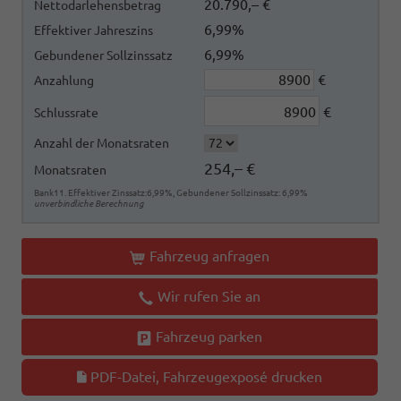
20.790,– €
Nettodarlehensbetrag
6,99%
Effektiver Jahreszins
6,99%
Gebundener Sollzinssatz
€
Anzahlung
€
Schlussrate
Anzahl der Monatsraten
254,– €
Monatsraten
Bank11. Effektiver Zinssatz:6,99%, Gebundener Sollzinssatz: 6,99%
unverbindliche Berechnung
Fahrzeug anfragen
Wir rufen Sie an
Fahrzeug parken
PDF-Datei, Fahrzeugexposé drucken