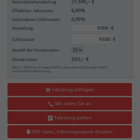
21.690,– €
Nettodarlehensbetrag
6,99%
Effektiver Jahreszins
6,99%
Gebundener Sollzinssatz
€
Anzahlung
€
Schlussrate
Anzahl der Monatsraten
265,– €
Monatsraten
Bank11. Effektiver Zinssatz:6,99%, Gebundener Sollzinssatz: 6,99%
unverbindliche Berechnung
Fahrzeug anfragen
Wir rufen Sie an
Fahrzeug parken
PDF-Datei, Fahrzeugexposé drucken