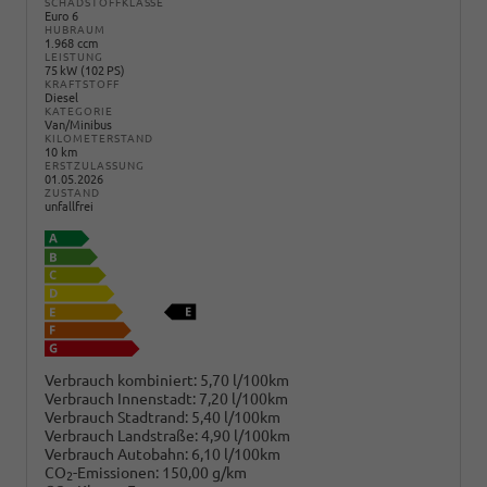
SCHADSTOFFKLASSE
Euro 6
HUBRAUM
1.968 ccm
LEISTUNG
75 kW (102 PS)
KRAFTSTOFF
Diesel
KATEGORIE
Van/Minibus
KILOMETERSTAND
10 km
ERSTZULASSUNG
01.05.2026
ZUSTAND
unfallfrei
Verbrauch kombiniert:
5,70 l/100km
Verbrauch Innenstadt:
7,20 l/100km
Verbrauch Stadtrand:
5,40 l/100km
Verbrauch Landstraße:
4,90 l/100km
Verbrauch Autobahn:
6,10 l/100km
CO
-Emissionen:
150,00 g/km
2