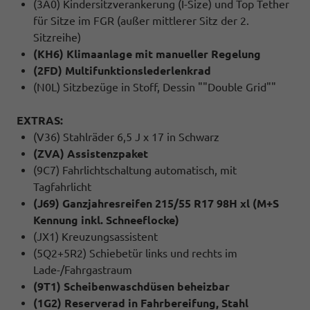
(3A0) Kindersitzverankerung (I-Size) und Top Tether
für Sitze im FGR (außer mittlerer Sitz der 2.
Sitzreihe)
(KH6) Klimaanlage mit manueller Regelung
(2FD) Multifunktionslederlenkrad
(N0L) Sitzbezüge in Stoff, Dessin ""Double Grid""
EXTRAS:
(V36) Stahlräder 6,5 J x 17 in Schwarz
(ZVA) Assistenzpaket
(9C7) Fahrlichtschaltung automatisch, mit
Tagfahrlicht
(J69) Ganzjahresreifen 215/55 R17 98H xl (M+S
Kennung inkl. Schneeflocke)
(JX1) Kreuzungsassistent
(5Q2+5R2) Schiebetür links und rechts im
Lade-/Fahrgastraum
(9T1) Scheibenwaschdüsen beheizbar
(1G2) Reserverad in Fahrbereifung, Stahl