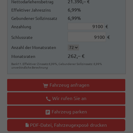
21.390,– €
Nettodarlehensbetrag
6,99%
Effektiver Jahreszins
6,99%
Gebundener Sollzinssatz
€
Anzahlung
€
Schlussrate
Anzahl der Monatsraten
262,– €
Monatsraten
Bank11. Effektiver Zinssatz:6,99%, Gebundener Sollzinssatz: 6,99%
unverbindliche Berechnung
Fahrzeug anfragen
Wir rufen Sie an
Fahrzeug parken
PDF-Datei, Fahrzeugexposé drucken