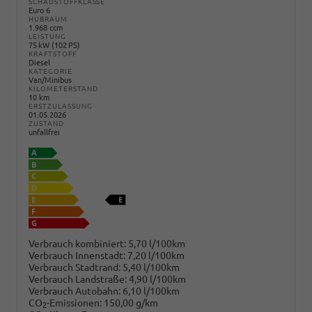
SCHADSTOFFKLASSE
Euro 6
HUBRAUM
1.968 ccm
LEISTUNG
75 kW (102 PS)
KRAFTSTOFF
Diesel
KATEGORIE
Van/Minibus
KILOMETERSTAND
10 km
ERSTZULASSUNG
01.05.2026
ZUSTAND
unfallfrei
Verbrauch kombiniert:
5,70 l/100km
Verbrauch Innenstadt:
7,20 l/100km
Verbrauch Stadtrand:
5,40 l/100km
Verbrauch Landstraße:
4,90 l/100km
Verbrauch Autobahn:
6,10 l/100km
CO
-Emissionen:
150,00 g/km
2