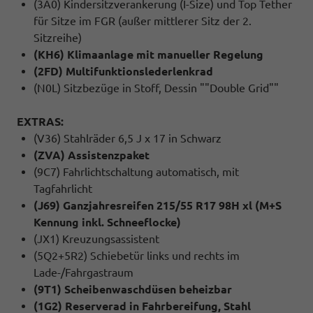
(3A0) Kindersitzverankerung (I-Size) und Top Tether
für Sitze im FGR (außer mittlerer Sitz der 2.
Sitzreihe)
(KH6) Klimaanlage mit manueller Regelung
(2FD) Multifunktionslederlenkrad
(N0L) Sitzbezüge in Stoff, Dessin ""Double Grid""
EXTRAS:
(V36) Stahlräder 6,5 J x 17 in Schwarz
(ZVA) Assistenzpaket
(9C7) Fahrlichtschaltung automatisch, mit
Tagfahrlicht
(J69) Ganzjahresreifen 215/55 R17 98H xl (M+S
Kennung inkl. Schneeflocke)
(JX1) Kreuzungsassistent
(5Q2+5R2) Schiebetür links und rechts im
Lade-/Fahrgastraum
(9T1) Scheibenwaschdüsen beheizbar
(1G2) Reserverad in Fahrbereifung, Stahl