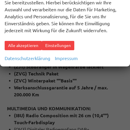
Sie bereitzustellen. Hierbei berücksichtigen wir Ihre
(4A3) Sitzheizung für Vordersitze
Auswahl und verarbeiten nur die Daten für Marketing,
(QC1) Fenster ab B-Säule abgedunkelt
Analytics und Personalisierung, für die Sie uns Ihr
(79H) Spurwechselassistent ""Side Assist"" inkl.
Einverständnis geben. Sie können Ihre Einwilligung
""Blind Spot Detection"", Ausparkassistent und
jederzeit mit Wirkung für die Zukunft widerrufen.
Ausstiegswarner
(6I1) Spurhalteassistent ""Lane Assist""
(QR9) Verkehrszeichenerkennung
Alle akzeptieren
Einstellungen
(4I7) Zentralverriegelung mit Funkklappschlüssel
Datenschutzerklärung
Impressum
inkl. Keyless Start (Schlüsselloses starten)
(2J1) Stoßfänger in Wagenfarbe lackiert
(ZVG) Technik Paket
(ZVC) Winterpaket ""Basis""
Werksanschlussgarantie auf 5 Jahre / max.
200.000 Km
MULTIMEDIA UND KOMMUNIKATION:
(I8U) Radio Composition mit 26 cm (10,4"")
Touch-Farbdisplay
(QV3) Digitaler Radioempfang DAB+