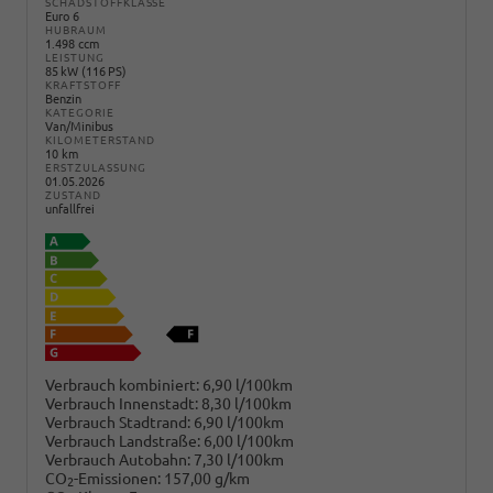
SCHADSTOFFKLASSE
Euro 6
HUBRAUM
1.498 ccm
LEISTUNG
85 kW (116 PS)
KRAFTSTOFF
Benzin
KATEGORIE
Van/Minibus
KILOMETERSTAND
10 km
ERSTZULASSUNG
01.05.2026
ZUSTAND
unfallfrei
Verbrauch kombiniert:
6,90 l/100km
Verbrauch Innenstadt:
8,30 l/100km
Verbrauch Stadtrand:
6,90 l/100km
Verbrauch Landstraße:
6,00 l/100km
Verbrauch Autobahn:
7,30 l/100km
CO
-Emissionen:
157,00 g/km
2