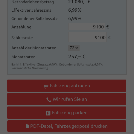
21.080,– €
Nettodarlehensbetrag
6,99%
Effektiver Jahreszins
6,99%
Gebundener Sollzinssatz
€
Anzahlung
€
Schlussrate
Anzahl der Monatsraten
257,– €
Monatsraten
Bank11. Effektiver Zinssatz:6,99%, Gebundener Sollzinssatz: 6,99%
unverbindliche Berechnung
Fahrzeug anfragen
Wir rufen Sie an
Fahrzeug parken
PDF-Datei, Fahrzeugexposé drucken