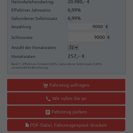
20.980,– €
Nettodarlehensbetrag
6,99%
Effektiver Jahreszins
6,99%
Gebundener Sollzinssatz
€
Anzahlung
€
Schlussrate
Anzahl der Monatsraten
257,– €
Monatsraten
Bank11. Effektiver Zinssatz:6,99%, Gebundener Sollzinssatz: 6,99%
unverbindliche Berechnung
Fahrzeug anfragen
Wir rufen Sie an
Fahrzeug parken
PDF-Datei, Fahrzeugexposé drucken