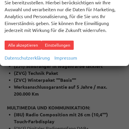
Sie bereitzustellen. Hierbei berücksichtigen wir Ihre
(4A3) Sitzheizung für Vordersitze
Auswahl und verarbeiten nur die Daten für Marketing,
(QC1) Fenster ab B-Säule abgedunkelt
Analytics und Personalisierung, für die Sie uns Ihr
(79H) Spurwechselassistent ""Side Assist"" inkl.
Einverständnis geben. Sie können Ihre Einwilligung
""Blind Spot Detection"", Ausparkassistent und
jederzeit mit Wirkung für die Zukunft widerrufen.
Ausstiegswarner
(6I1) Spurhalteassistent ""Lane Assist""
(QR9) Verkehrszeichenerkennung
Alle akzeptieren
Einstellungen
(4I7) Zentralverriegelung mit Funkklappschlüssel
Datenschutzerklärung
Impressum
inkl. Keyless Start (Schlüsselloses starten)
(2J1) Stoßfänger in Wagenfarbe lackiert
(ZVG) Technik Paket
(ZVC) Winterpaket ""Basis""
Werksanschlussgarantie auf 5 Jahre / max.
200.000 Km
MULTIMEDIA UND KOMMUNIKATION:
(I8U) Radio Composition mit 26 cm (10,4"")
Touch-Farbdisplay
(QV3) Digitaler Radioempfang DAB+