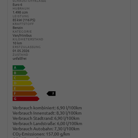
SCHADSTOFFKLASSE
Euro 6
HUBRAUM
1.498 ccm
LEISTUNG
85 kW (116 PS)
KRAFTSTOFF
Benzin
KATEGORIE
Van/Minibus
KILOMETERSTAND
10 km
ERSTZULASSUNG
01.05.2026
ZUSTAND
unfallfrei
Verbrauch kombiniert:
6,90 l/100km
Verbrauch Innenstadt:
8,30 l/100km
Verbrauch Stadtrand:
6,90 l/100km
Verbrauch Landstraße:
6,00 l/100km
Verbrauch Autobahn:
7,30 l/100km
CO
-Emissionen:
157,00 g/km
2