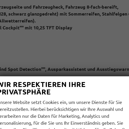
hrzeugseite und Fahrzeugheck, Fahrzeug 8-fach-bereift,
TN28, schwarz glanzgedreht) mit Sommerreifen, Stahlfelgen
Allwetterreifen).
 Cockpit"" mit 10,25 TFT Display
Blind Spot Detection"", Ausparkassistent und Ausstiegswar
WIR RESPEKTIEREN IHRE
l. Keyless Start (Schlüsselloses starten)
PRIVATSPHÄRE
nsere Website setzt Cookies ein, um unsere Dienste für Sie
ereitzustellen. Hierbei berücksichtigen wir Ihre Auswahl und
erarbeiten nur die Daten für Marketing, Analytics und
ersonalisierung, für die Sie uns Ihr Einverständnis geben. Sie