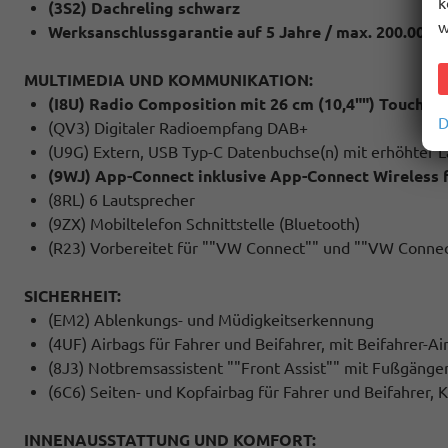
k
(3S2) Dachreling schwarz
w
Werksanschlussgarantie auf 5 Jahre / max. 200.000 
MULTIMEDIA UND KOMMUNIKATION:
(I8U) Radio Composition mit 26 cm (10,4"") Touch-F
D
(QV3) Digitaler Radioempfang DAB+
(U9G) Extern, USB Typ-C Datenbuchse(n) mit erhöhter L
(9WJ) App-Connect inklusive App-Connect Wireless 
(8RL) 6 Lautsprecher
(9ZX) Mobiltelefon Schnittstelle (Bluetooth)
(R23) Vorbereitet für ""VW Connect"" und ""VW Connec
SICHERHEIT:
(EM2) Ablenkungs- und Müdigkeitserkennung
(4UF) Airbags für Fahrer und Beifahrer, mit Beifahrer-A
(8J3) Notbremsassistent ""Front Assist"" mit Fußgäng
(6C6) Seiten- und Kopfairbag für Fahrer und Beifahrer, 
INNENAUSSTATTUNG UND KOMFORT: