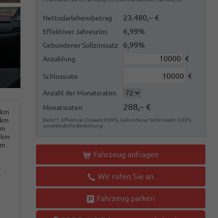
23.480,– €
Nettodarlehensbetrag
6,99%
Effektiver Jahreszins
6,99%
Gebundener Sollzinssatz
€
Anzahlung
€
Schlussrate
Anzahl der Monatsraten
288,– €
Monatsraten
0km
0km
Bank11. Effektiver Zinssatz:6,99%, Gebundener Sollzinssatz: 6,99%
unverbindliche Berechnung
km
0km
km
Fahrzeug anfragen
o
Wir rufen Sie an
Fahrzeug parken