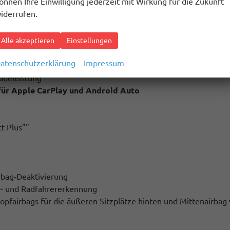
önnen Ihre Einwilligung jederzeit mit Wirkung für die Zukunft
iderrufen.
Km
Alle akzeptieren
Einstellungen
arbdisplay
atenschutzerklärung
Impressum
adeleistung
für Apple CarPlay und Android Auto
t Plus""
irbag-Deaktivierung
er- und Radfahrererkennung
Kopfairbags für die äußeren Sitzplätze hinten und Mittenairbag