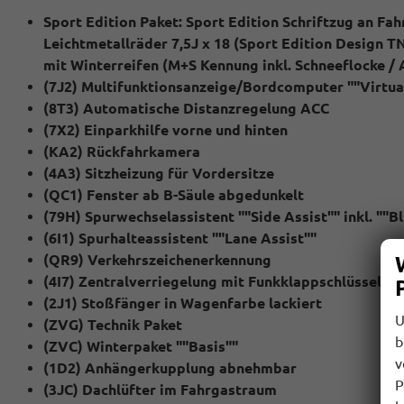
Sport Edition Paket: Sport Edition Schriftzug an Fa
Leichtmetallräder 7,5J x 18 (Sport Edition Design 
mit Winterreifen (M+S Kennung inkl. Schneeflocke / 
(7J2) Multifunktionsanzeige/Bordcomputer ""Virtual
(8T3) Automatische Distanzregelung ACC
(7X2) Einparkhilfe vorne und hinten
(KA2) Rückfahrkamera
(4A3) Sitzheizung für Vordersitze
(QC1) Fenster ab B-Säule abgedunkelt
(79H) Spurwechselassistent ""Side Assist"" inkl. ""
(6I1) Spurhalteassistent ""Lane Assist""
(QR9) Verkehrszeichenerkennung
(4I7) Zentralverriegelung mit Funkklappschlüssel ink
(2J1) Stoßfänger in Wagenfarbe lackiert
U
(ZVG) Technik Paket
b
(ZVC) Winterpaket ""Basis""
v
(1D2) Anhängerkupplung abnehmbar
P
(3JC) Dachlüfter im Fahrgastraum