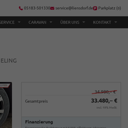
05183-501330
service@liensdorf.de
Parkplatz (
)
0
SERVICE
CARAVAN
ÜBER UNS
KONTAKT
RELING
34.980,– €
33.480,– €
Gesamtpreis
incl. 19% MwSt.
Finanzierung
Finanzieren Sie Ihr Fahrzeug mit 6,99% effektivem Jahreszins