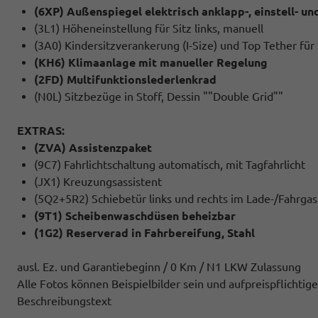
(6XP) Außenspiegel elektrisch anklapp-, einstell- un
(3L1) Höheneinstellung für Sitz links, manuell
(3A0) Kindersitzverankerung (I-Size) und Top Tether für 
(KH6) Klimaanlage mit manueller Regelung
(2FD) Multifunktionslederlenkrad
(N0L) Sitzbezüge in Stoff, Dessin ""Double Grid""
EXTRAS:
(ZVA) Assistenzpaket
(9C7) Fahrlichtschaltung automatisch, mit Tagfahrlicht
(JX1) Kreuzungsassistent
(5Q2+5R2) Schiebetür links und rechts im Lade-/Fahrga
(9T1) Scheibenwaschdüsen beheizbar
(1G2) Reserverad in Fahrbereifung, Stahl
ausl. Ez. und Garantiebeginn / 0 Km / N1 LKW Zulassung
Alle Fotos können Beispielbilder sein und aufpreispflichti
Beschreibungstext