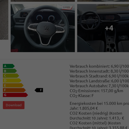
+4
Verbrauch kombiniert:
6,90 l/10
Verbrauch Innenstadt:
8,30 l/10
Verbrauch Stadtrand:
6,90 l/100
Verbrauch Landstraße:
6,00 l/10
Verbrauch Autobahn:
7,30 l/100
CO
-Emissionen:
157,00 g/km
2
CO
-Klasse:
F
2
Energiekosten bei 15.000 km pr
Download
Jahr:
1.805,04 €
CO2 Kosten (niedrig)
(Kosten
:
1.413,- €
Durchschnitt 10 Jahre)
CO2 Kosten (mittel)
(Kosten
:
3.355,88 €
Durchschnitt 10 Jahre)