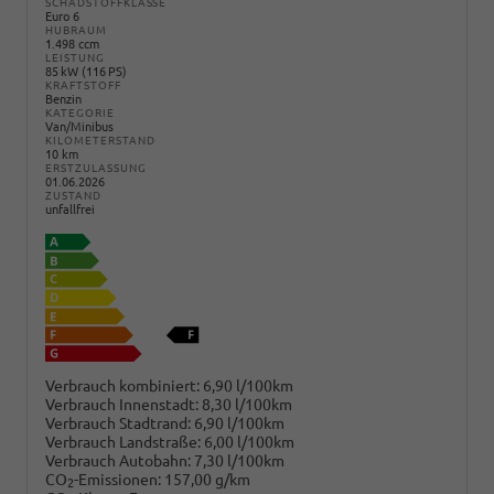
SCHADSTOFFKLASSE
Euro 6
HUBRAUM
1.498 ccm
LEISTUNG
85 kW (116 PS)
KRAFTSTOFF
Benzin
KATEGORIE
Van/Minibus
KILOMETERSTAND
10 km
ERSTZULASSUNG
01.06.2026
ZUSTAND
unfallfrei
Verbrauch kombiniert:
6,90 l/100km
Verbrauch Innenstadt:
8,30 l/100km
Verbrauch Stadtrand:
6,90 l/100km
Verbrauch Landstraße:
6,00 l/100km
Verbrauch Autobahn:
7,30 l/100km
CO
-Emissionen:
157,00 g/km
2