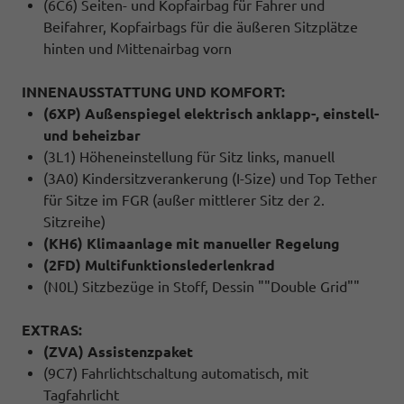
(6C6) Seiten- und Kopfairbag für Fahrer und
Beifahrer, Kopfairbags für die äußeren Sitzplätze
hinten und Mittenairbag vorn
INNENAUSSTATTUNG UND KOMFORT:
(6XP) Außenspiegel elektrisch anklapp-, einstell-
und beheizbar
(3L1) Höheneinstellung für Sitz links, manuell
(3A0) Kindersitzverankerung (I-Size) und Top Tether
für Sitze im FGR (außer mittlerer Sitz der 2.
Sitzreihe)
(KH6) Klimaanlage mit manueller Regelung
(2FD) Multifunktionslederlenkrad
(N0L) Sitzbezüge in Stoff, Dessin ""Double Grid""
EXTRAS:
(ZVA) Assistenzpaket
(9C7) Fahrlichtschaltung automatisch, mit
Tagfahrlicht