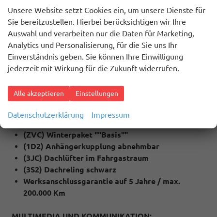
(4A3) Sitzheizung für Vordersitze
Unsere Website setzt Cookies ein, um unsere Dienste für
(QC1) Fenster ab B-Säule abgedunkelt
Sie bereitzustellen. Hierbei berücksichtigen wir Ihre
(79H) Spurwechselassistent ""Side Assist"" inkl.
Auswahl und verarbeiten nur die Daten für Marketing,
""Blind Spot Detection"", Ausparkassistent und
Analytics und Personalisierung, für die Sie uns Ihr
Ausstiegswarner
Einverständnis geben. Sie können Ihre Einwilligung
(6I1) Spurhalteassistent ""Lane Assist""
jederzeit mit Wirkung für die Zukunft widerrufen.
(QR9) Verkehrszeichenerkennung
(4I7) Zentralverriegelung mit Funkklappschlüssel
Alle akzeptieren
Einstellungen
inkl. Keyless Start (Schlüsselloses starten)
(2J1) Stoßfänger in Wagenfarbe lackiert
Datenschutzerklärung
Impressum
(ZVG) Technik Paket
(ZVC) Winterpaket ""Basis""
(1D2) Anhängerkupplung abnehmbar
(3JC) Dachlüfter im Fahrgastraum
(3S2) Dachreling schwarz
Werksanschlussgarantie auf 5 Jahre / max.
200.000 Km
MULTIMEDIA UND KOMMUNIKATION: