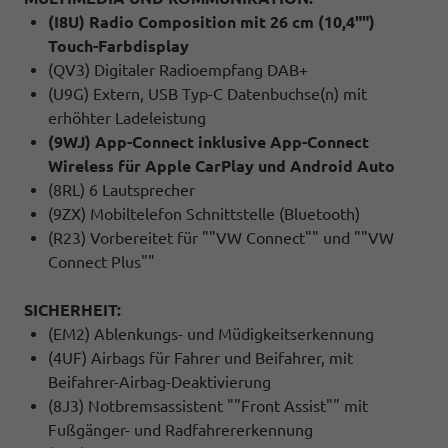
(I8U) Radio Composition mit 26 cm (10,4"")
Touch-Farbdisplay
(QV3) Digitaler Radioempfang DAB+
(U9G) Extern, USB Typ-C Datenbuchse(n) mit
erhöhter Ladeleistung
(9WJ) App-Connect inklusive App-Connect
Wireless für Apple CarPlay und Android Auto
(8RL) 6 Lautsprecher
(9ZX) Mobiltelefon Schnittstelle (Bluetooth)
(R23) Vorbereitet für ""VW Connect"" und ""VW
Connect Plus""
SICHERHEIT:
(EM2) Ablenkungs- und Müdigkeitserkennung
(4UF) Airbags für Fahrer und Beifahrer, mit
Beifahrer-Airbag-Deaktivierung
(8J3) Notbremsassistent ""Front Assist"" mit
Fußgänger- und Radfahrererkennung