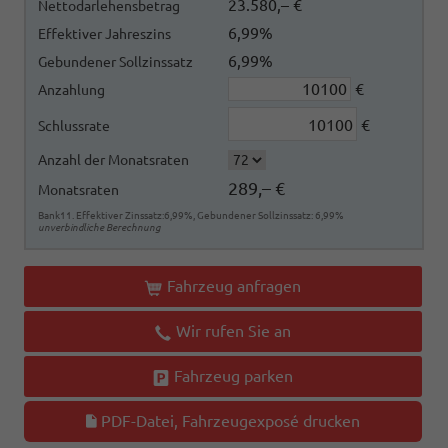
23.580,– €
Nettodarlehensbetrag
6,99%
Effektiver Jahreszins
6,99%
Gebundener Sollzinssatz
€
Anzahlung
€
Schlussrate
Anzahl der Monatsraten
289,– €
Monatsraten
Bank11. Effektiver Zinssatz:6,99%, Gebundener Sollzinssatz: 6,99%
unverbindliche Berechnung
Fahrzeug anfragen
Wir rufen Sie an
Fahrzeug parken
PDF-Datei, Fahrzeugexposé drucken