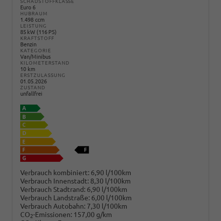
SCHADSTOFFKLASSE
Euro 6
HUBRAUM
1.498 ccm
LEISTUNG
85 kW (116 PS)
KRAFTSTOFF
Benzin
KATEGORIE
Van/Minibus
KILOMETERSTAND
10 km
ERSTZULASSUNG
01.05.2026
ZUSTAND
unfallfrei
Verbrauch kombiniert:
6,90 l/100km
Verbrauch Innenstadt:
8,30 l/100km
Verbrauch Stadtrand:
6,90 l/100km
Verbrauch Landstraße:
6,00 l/100km
Verbrauch Autobahn:
7,30 l/100km
CO
-Emissionen:
157,00 g/km
2