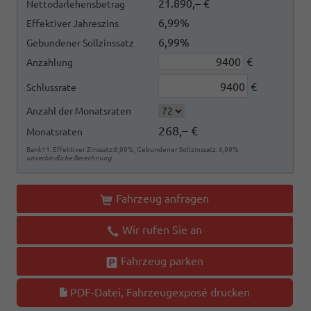
21.890,– €
Nettodarlehensbetrag
6,99%
Effektiver Jahreszins
6,99%
Gebundener Sollzinssatz
€
Anzahlung
€
Schlussrate
Anzahl der Monatsraten
268,– €
Monatsraten
Bank11. Effektiver Zinssatz:6,99%, Gebundener Sollzinssatz: 6,99%
unverbindliche Berechnung
Fahrzeug anfragen
Wir rufen Sie an
Fahrzeug parken
PDF-Datei, Fahrzeugexposé drucken