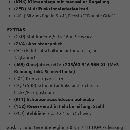
(KH6) Klimaanlage mit manueller Regelung
(2FD) Multifunktionslederlenkrad
(N0L) Sitzbezüge in Stoff, Dessin ""Double Grid""
EXTRAS:
(C5P) Stahlräder 6,5 J x 16 in Schwarz
(ZVA) Assistenzpaket
(9C7) Fahrlichtschaltung automatisch, mit
Tagfahrlicht
(J69) Ganzjahresreifen 205/60 R16 96H XL (M+S
Kennung inkl. Schneeflocke)
(JX1) Kreuzungsassistent
(5Q2+5R2) Schiebetür links und rechts im
Lade-/Fahrgastraum
(9T1) Scheibenwaschdüsen beheizbar
(1G2) Reserverad in Fahrbereifung, Stahl
(ZCJ) Stahlräder 6,5 J x 16, in Schwarz
ausl. Ez. und Garantiebeginn / 0 Km / N1 LKW Zulassung