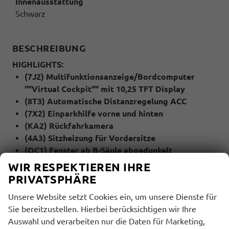
Innenausstattung
Schwarz
BESCHREIBUNG
HIGHLIGHTS:
(7J2) Multifunktionsanzeige/Bordcomputer
""Virtual Cockpit"" mit 10,25 TFT Display
(8T3) Automatische Distanzregelung ACC
(7X2) Einparkhilfe vorne und hinten
(KA2) Rückfahrkamera
(4A3) Sitzheizung für Vordersitze
(QC1) Fenster ab B-Säule abgedunkelt
(79H) Spurwechselassistent ""Side Assist"" inkl.
WIR RESPEKTIEREN IHRE
""Blind Spot Detection"", Ausparkassistent und
PRIVATSPHÄRE
Ausstiegswarner
Unsere Website setzt Cookies ein, um unsere Dienste für
(6I1) Spurhalteassistent ""Lane Assist""
Sie bereitzustellen. Hierbei berücksichtigen wir Ihre
(QR9) Verkehrszeichenerkennung
Auswahl und verarbeiten nur die Daten für Marketing,
(4I7) Zentralverriegelung mit Funkklappschlüssel