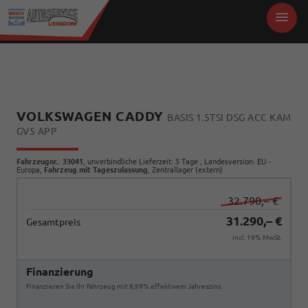
VOLKSWAGEN CADDY
BASIS 1.5TSI DSG ACC KAM
GV5 APP
Fahrzeugnr.
:
33041
, unverbindliche Lieferzeit:
5 Tage
, Landesversion: EU -
Europa,
Fahrzeug mit Tageszulassung
, Zentrallager (extern)
32.790,– €
31.290,– €
Gesamtpreis
incl. 19% MwSt.
Finanzierung
Finanzieren Sie Ihr Fahrzeug mit 6,99% effektivem Jahreszins