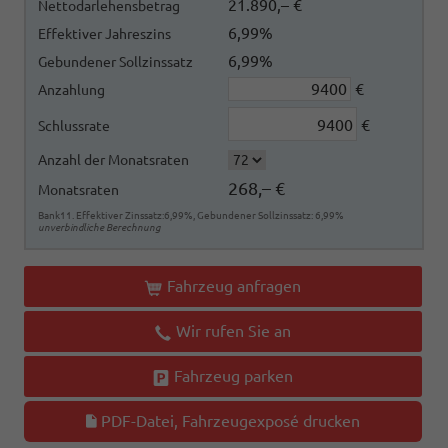
21.890,– €
Nettodarlehensbetrag
6,99%
Effektiver Jahreszins
6,99%
Gebundener Sollzinssatz
€
Anzahlung
€
Schlussrate
Anzahl der Monatsraten
268,– €
Monatsraten
Bank11. Effektiver Zinssatz:6,99%, Gebundener Sollzinssatz: 6,99%
unverbindliche Berechnung
Fahrzeug anfragen
Wir rufen Sie an
Fahrzeug parken
PDF-Datei, Fahrzeugexposé drucken