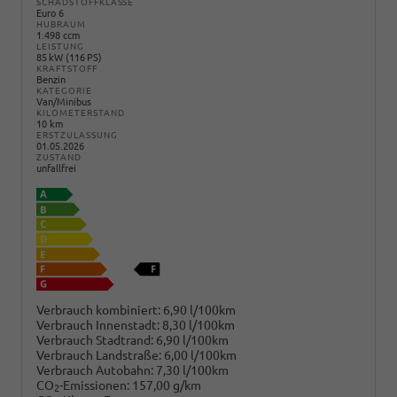
SCHADSTOFFKLASSE
Euro 6
HUBRAUM
1.498 ccm
LEISTUNG
85 kW (116 PS)
KRAFTSTOFF
Benzin
KATEGORIE
Van/Minibus
KILOMETERSTAND
10 km
ERSTZULASSUNG
01.05.2026
ZUSTAND
unfallfrei
Verbrauch kombiniert:
6,90 l/100km
Verbrauch Innenstadt:
8,30 l/100km
Verbrauch Stadtrand:
6,90 l/100km
Verbrauch Landstraße:
6,00 l/100km
Verbrauch Autobahn:
7,30 l/100km
CO
-Emissionen:
157,00 g/km
2