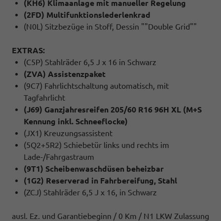
(KH6) Klimaanlage mit manueller Regelung
(2FD) Multifunktionslederlenkrad
(N0L) Sitzbezüge in Stoff, Dessin ""Double Grid""
EXTRAS:
(C5P) Stahlräder 6,5 J x 16 in Schwarz
(ZVA) Assistenzpaket
(9C7) Fahrlichtschaltung automatisch, mit
Tagfahrlicht
(J69) Ganzjahresreifen 205/60 R16 96H XL (M+S
Kennung inkl. Schneeflocke)
(JX1) Kreuzungsassistent
(5Q2+5R2) Schiebetür links und rechts im
Lade-/Fahrgastraum
(9T1) Scheibenwaschdüsen beheizbar
(1G2) Reserverad in Fahrbereifung, Stahl
(ZCJ) Stahlräder 6,5 J x 16, in Schwarz
ausl. Ez. und Garantiebeginn / 0 Km / N1 LKW Zulassung