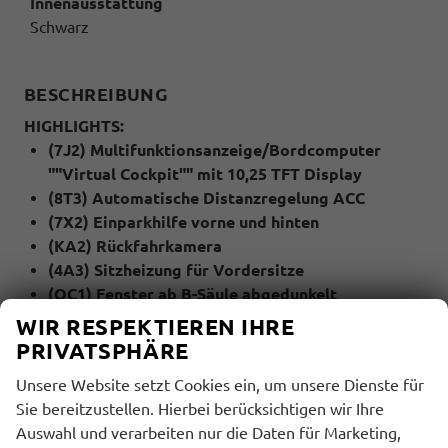
Innenausstattung
Schwarz
BESCHREIBUNG
HIGHLIGHTS:
(7J2) Multifunktionsanzeige/Bordcomputer
""Virtual Cockpit"" mit 10,25 TFT Display
(8T3) Automatische Distanzregelung ACC
(7X2) Einparkhilfe vorne und hinten
(KA2) Rückfahrkamera
(4A3) Sitzheizung für Vordersitze
(QC1) Fenster ab B-Säule abgedunkelt
(79H) Spurwechselassistent ""Side Assist"" inkl.
WIR RESPEKTIEREN IHRE
""Blind Spot Detection"", Ausparkassistent und
PRIVATSPHÄRE
Ausstiegswarner
Unsere Website setzt Cookies ein, um unsere Dienste für
(6I1) Spurhalteassistent ""Lane Assist""
Sie bereitzustellen. Hierbei berücksichtigen wir Ihre
(QR9) Verkehrszeichenerkennung
Auswahl und verarbeiten nur die Daten für Marketing,
(4I7) Zentralverriegelung mit Funkklappschlüssel