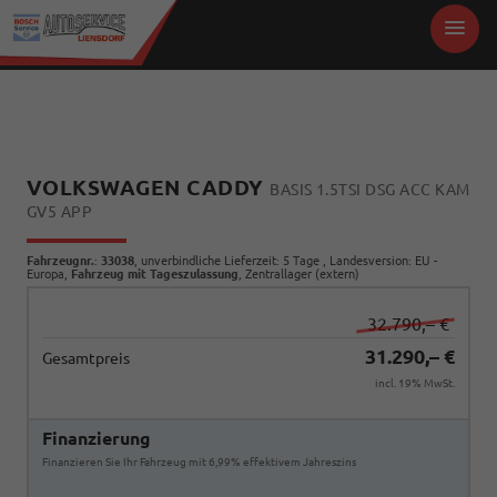
VOLKSWAGEN CADDY
BASIS 1.5TSI DSG ACC KAM
GV5 APP
Fahrzeugnr.
:
33038
, unverbindliche Lieferzeit:
5 Tage
, Landesversion: EU -
Europa,
Fahrzeug mit Tageszulassung
, Zentrallager (extern)
32.790,– €
31.290,– €
Gesamtpreis
incl. 19% MwSt.
Finanzierung
Finanzieren Sie Ihr Fahrzeug mit 6,99% effektivem Jahreszins