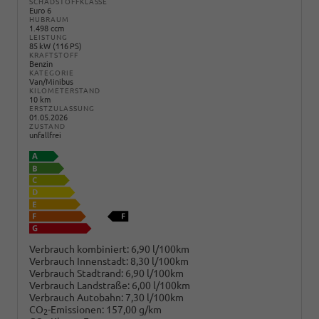
SCHADSTOFFKLASSE
Euro 6
HUBRAUM
1.498 ccm
LEISTUNG
85 kW (116 PS)
KRAFTSTOFF
Benzin
KATEGORIE
Van/Minibus
KILOMETERSTAND
10 km
ERSTZULASSUNG
01.05.2026
ZUSTAND
unfallfrei
Verbrauch kombiniert:
6,90 l/100km
Verbrauch Innenstadt:
8,30 l/100km
Verbrauch Stadtrand:
6,90 l/100km
Verbrauch Landstraße:
6,00 l/100km
Verbrauch Autobahn:
7,30 l/100km
CO
-Emissionen:
157,00 g/km
2