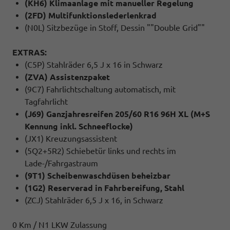
(KH6) Klimaanlage mit manueller Regelung
(2FD) Multifunktionslederlenkrad
(N0L) Sitzbezüge in Stoff, Dessin ""Double Grid""
EXTRAS:
(C5P) Stahlräder 6,5 J x 16 in Schwarz
(ZVA) Assistenzpaket
(9C7) Fahrlichtschaltung automatisch, mit
Tagfahrlicht
(J69) Ganzjahresreifen 205/60 R16 96H XL (M+S
Kennung inkl. Schneeflocke)
(JX1) Kreuzungsassistent
(5Q2+5R2) Schiebetür links und rechts im
Lade-/Fahrgastraum
(9T1) Scheibenwaschdüsen beheizbar
(1G2) Reserverad in Fahrbereifung, Stahl
(ZCJ) Stahlräder 6,5 J x 16, in Schwarz
0 Km / N1 LKW Zulassung