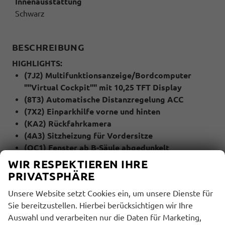
Innenausstattung
Schwarz
BESCHREIBUNG
HIGHLIGHTS:
(7J2) Multifunktionsanzeige/Bordcomputer
""Virtual Cockpit"" mit 10,25 TFT Display
(8T3) Automatische Distanzregelung ACC
(7X2) Einparkhilfe vorne und hinten
(KA2) Rückfahrkamera
(4A3) Sitzheizung für Vordersitze
(QC1) Fenster ab B-Säule abgedunkelt
(79H) Spurwechselassistent ""Side Assist"" inkl.
WIR RESPEKTIEREN IHRE
""Blind Spot Detection"", Ausparkassistent und
PRIVATSPHÄRE
Ausstiegswarner
Unsere Website setzt Cookies ein, um unsere Dienste für
(6I1) Spurhalteassistent ""Lane Assist""
Sie bereitzustellen. Hierbei berücksichtigen wir Ihre
(QR9) Verkehrszeichenerkennung
Auswahl und verarbeiten nur die Daten für Marketing,
(4I7) Zentralverriegelung mit Funkklappschlüssel