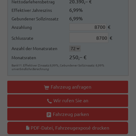
20.390,– €
Nettodarlehensbetrag
6,99%
Effektiver Jahreszins
6,99%
Gebundener Sollzinssatz
€
Anzahlung
€
Schlussrate
Anzahl der Monatsraten
250,– €
Monatsraten
Bank11. Effektiver Zinssatz:6,99%, Gebundener Sollzinssatz: 6,99%
unverbindliche Berechnung
Fahrzeug anfragen
Wir rufen Sie an
Fahrzeug parken
PDF-Datei, Fahrzeugexposé drucken