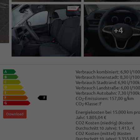
+4
Verbrauch kombiniert:
6,90 l/10
Verbrauch Innenstadt:
8,30 l/10
Verbrauch Stadtrand:
6,90 l/100
Verbrauch Landstraße:
6,00 l/10
Verbrauch Autobahn:
7,30 l/100
CO
-Emissionen:
157,00 g/km
2
CO
-Klasse:
F
2
Energiekosten bei 15.000 km pr
Download
Jahr:
1.805,04 €
CO2 Kosten (niedrig)
(Kosten
:
1.413,- €
Durchschnitt 10 Jahre)
CO2 Kosten (mittel)
(Kosten
:
3.355,88 €
Durchschnitt 10 Jahre)