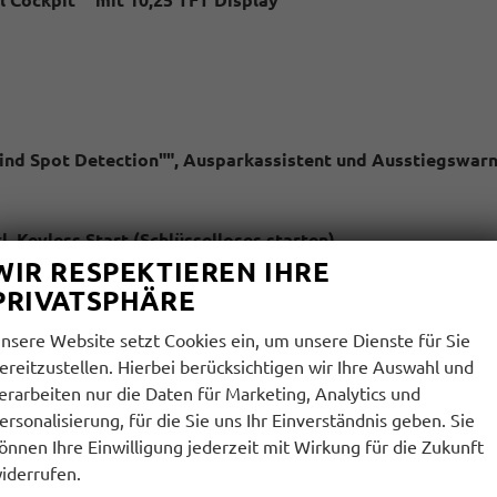
Blind Spot Detection"", Ausparkassistent und Ausstiegswar
l. Keyless Start (Schlüsselloses starten)
WIR RESPEKTIEREN IHRE
PRIVATSPHÄRE
nsere Website setzt Cookies ein, um unsere Dienste für Sie
Km
ereitzustellen. Hierbei berücksichtigen wir Ihre Auswahl und
erarbeiten nur die Daten für Marketing, Analytics und
ersonalisierung, für die Sie uns Ihr Einverständnis geben. Sie
arbdisplay
önnen Ihre Einwilligung jederzeit mit Wirkung für die Zukunft
iderrufen.
adeleistung