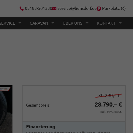
05183-501330
service@liensdorf.de
Parkplatz (
)
0
SERVICE
CARAVAN
ÜBER UNS
KONTAKT
30.290,– €
28.790,– €
Gesamtpreis
incl. 19% MwSt.
Finanzierung
Finanzieren Sie Ihr Fahrzeug mit 6,99% effektivem Jahreszins