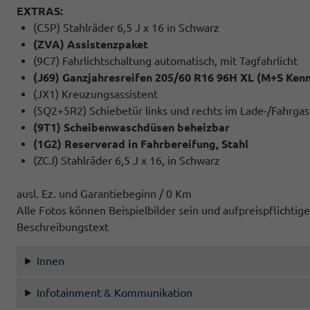
EXTRAS:
(C5P) Stahlräder 6,5 J x 16 in Schwarz
(ZVA) Assistenzpaket
(9C7) Fahrlichtschaltung automatisch, mit Tagfahrlicht
(J69) Ganzjahresreifen 205/60 R16 96H XL (M+S Kenn
(JX1) Kreuzungsassistent
(5Q2+5R2) Schiebetür links und rechts im Lade-/Fahrga
(9T1) Scheibenwaschdüsen beheizbar
(1G2) Reserverad in Fahrbereifung, Stahl
(ZCJ) Stahlräder 6,5 J x 16, in Schwarz
ausl. Ez. und Garantiebeginn / 0 Km
Alle Fotos können Beispielbilder sein und aufpreispflichti
Beschreibungstext
Innen
Infotainment & Kommunikation