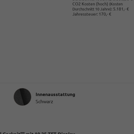
CO2 Kosten (hoch)
(Kosten
:
5.181,- €
Durchschnitt 10 Jahre)
Jahressteuer:
170,- €
Innenausstattung
Innenausstattung
Schwarz
 Cockpit"" mit 10,25 TFT Display