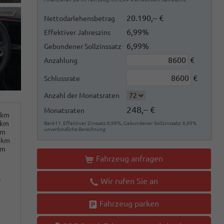
20.190,– €
Nettodarlehensbetrag
6,99%
Effektiver Jahreszins
6,99%
Gebundener Sollzinssatz
€
Anzahlung
€
Schlussrate
Anzahl der Monatsraten
248,– €
Monatsraten
0km
0km
Bank11. Effektiver Zinssatz:6,99%, Gebundener Sollzinssatz: 6,99%
unverbindliche Berechnung
km
0km
km
Fahrzeug anfragen
o
Wir rufen Sie an
Fahrzeug parken