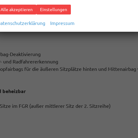
für Apple CarPlay und Android Auto
Alle akzeptieren
Einstellungen
atenschutzerklärung
Impressum
t Plus""
irbag-Deaktivierung
er- und Radfahrererkennung
Kopfairbags für die äußeren Sitzplätze hinten und Mittenairbag
d beheizbar
Sitze im FGR (außer mittlerer Sitz der 2. Sitzreihe)