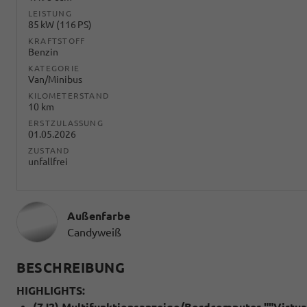
LEISTUNG
85 kW (116 PS)
KRAFTSTOFF
Benzin
KATEGORIE
Van/Minibus
KILOMETERSTAND
10 km
ERSTZULASSUNG
01.05.2026
ZUSTAND
unfallfrei
Außenfarbe
Candyweiß
BESCHREIBUNG
HIGHLIGHTS:
(7J2) Multifunktionsanzeige/Bordcomputer ""Virtual