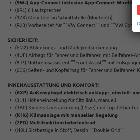
(9WJ) App-Connect inklusive App-Connect Wireless 
(8RL) 6 Lautsprecher
(9ZX) Mobiltelefon Schnittstelle (Bluetooth)
D
(R23) Vorbereitet für ""VW Connect"" und ""VW Connec
SICHERHEIT:
(EM2) Ablenkungs- und Müdigkeitserkennung
(4UF) Airbags für Fahrer und Beifahrer, mit Beifahrer-A
(8J3) Notbremsassistent ""Front Assist"" mit Fußgäng
(6C6) Seiten- und Kopfairbag für Fahrer und Beifahrer, 
INNENAUSSTATTUNG UND KOMFORT:
(6XP) Außenspiegel elektrisch anklapp-, einstell- un
(3L1) Höheneinstellung für Sitz links, manuell
(3A0) Kindersitzverankerung (I-Size) und Top Tether für 
(KH6) Klimaanlage mit manueller Regelung
(2FD) Multifunktionslederlenkrad
(N0L) Sitzbezüge in Stoff, Dessin ""Double Grid""