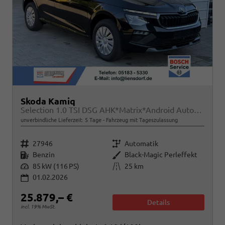
Skoda Kamiq
Selection 1.0 TSI DSG AHK*Matrix*Android Auto*SHZ*Kamera*Keyless*2Z Klimaauto*
unverbindliche Lieferzeit:
5 Tage
Fahrzeug mit Tageszulassung
Fahrzeugnr.
Getriebe
27946
Automatik
Kraftstoff
Außenfarbe
Benzin
Black-Magic Perleffekt
Leistung
Kilometerstand
85 kW (116 PS)
25 km
01.02.2026
25.879,– €
Details
incl. 19% MwSt.