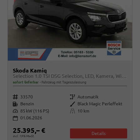
Skoda Kamiq
Selection 1.0 TSI DSG Selection, LED, Kamera, Winter, Ladeboden, 16-Zoll, 4.J-Garantie
sofort lieferbar
Fahrzeug mit Tageszulassung
Fahrzeugnr.
Getriebe
33570
Automatik
Kraftstoff
Außenfarbe
Benzin
Black Magic Perleffekt
Leistung
Kilometerstand
85 kW (116 PS)
10 km
01.06.2026
25.395,– €
Details
incl. 19% MwSt.