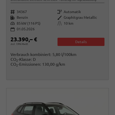
Fahrzeugnr.
Getriebe
34367
Automatik
Kraftstoff
Außenfarbe
Benzin
Graphitgrau Metallic
Leistung
Kilometerstand
85 kW (116 PS)
10 km
01.05.2026
23.390,– €
Details
incl. 19% MwSt.
Verbrauch kombiniert:
5,80 l/100km
CO
-Klasse:
D
2
CO
-Emissionen:
130,00 g/km
2