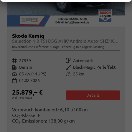
Skoda Kamiq
Selection 1.0 TSI DSG AHK*Android Auto*SHZ*Kamera*Keyless*2Z Klimaauto*
unverbindliche Lieferzeit:
5 Tage
Fahrzeug mit Tageszulassung
Fahrzeugnr.
Getriebe
27939
Automatik
Kraftstoff
Außenfarbe
Benzin
Black-Magic Perleffekt
Leistung
Kilometerstand
85 kW (116 PS)
25 km
01.02.2026
25.879,– €
Details
incl. 19% MwSt.
Verbrauch kombiniert:
6,10 l/100km
CO
-Klasse:
E
2
CO
-Emissionen:
138,00 g/km
2