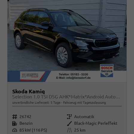
Skoda Kamiq
Selection 1.0 TSI DSG AHK*Matrix*Android Auto*SHZ*Kamera*Keyless*2Z Klimaauto*
unverbindliche Lieferzeit:
5 Tage
Fahrzeug mit Tageszulassung
Fahrzeugnr.
Getriebe
26742
Automatik
Kraftstoff
Außenfarbe
Benzin
Black-Magic Perleffekt
Leistung
Kilometerstand
85 kW (116 PS)
25 km