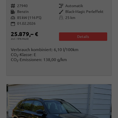
Fahrzeugnr.
Getriebe
27940
Automatik
Kraftstoff
Außenfarbe
Benzin
Black-Magic Perleffekt
Leistung
Kilometerstand
85 kW (116 PS)
25 km
01.02.2026
25.879,– €
Details
incl. 19% MwSt.
Verbrauch kombiniert:
6,10 l/100km
CO
-Klasse:
E
2
CO
-Emissionen:
138,00 g/km
2