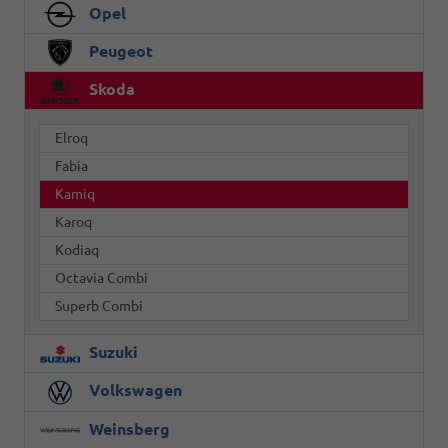
Opel
Peugeot
Skoda
Elroq
Fabia
Kamiq
Karoq
Kodiaq
Octavia Combi
Superb Combi
Suzuki
Volkswagen
Weinsberg