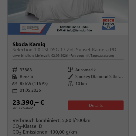
Skoda Kamiq
Selection 1.0 TSI DSG 17 Zoll Sunset Kamera PDC v+h
unverbindliche Lieferzeit:
02.09.2026
Fahrzeug mit Tageszulassung
Fahrzeugnr.
Getriebe
33888
Automatik
Kraftstoff
Außenfarbe
Benzin
Smokey Diamond Silber Metallic
Leistung
Kilometerstand
85 kW (116 PS)
10 km
01.05.2026
23.390,– €
Details
incl. 19% MwSt.
Verbrauch kombiniert:
5,80 l/100km
CO
-Klasse:
D
2
CO
-Emissionen:
130,00 g/km
2