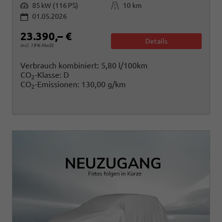
Leistung
Kilometerstand
85 kW (116 PS)
10 km
01.05.2026
23.390,– €
Details
incl. 19% MwSt.
Verbrauch kombiniert:
5,80 l/100km
CO
-Klasse:
D
2
CO
-Emissionen:
130,00 g/km
2