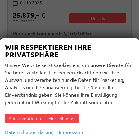
01.10.2025
25.879,– €
Details
incl. 19% MwSt.
Verbrauch kombiniert:
6,10 l/100km
CO
-Klasse:
E
2
CO
-Emissionen:
138,00 g/km
WIR RESPEKTIEREN IHRE
2
PRIVATSPHÄRE
Unsere Website setzt Cookies ein, um unsere Dienste für
Sie bereitzustellen. Hierbei berücksichtigen wir Ihre
Auswahl und verarbeiten nur die Daten für Marketing,
Analytics und Personalisierung, für die Sie uns Ihr
Einverständnis geben. Sie können Ihre Einwilligung
jederzeit mit Wirkung für die Zukunft widerrufen.
Alle akzeptieren
Einstellungen
Datenschutzerklärung
Impressum