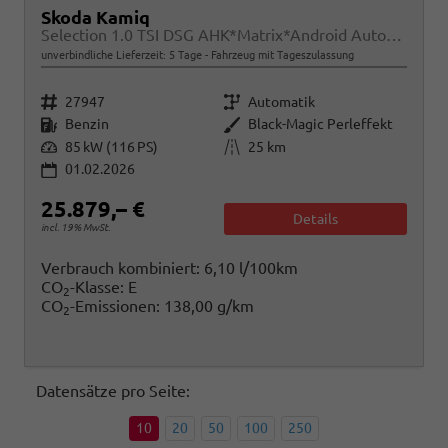
Skoda Kamiq
Selection 1.0 TSI DSG AHK*Matrix*Android Auto*SHZ*Kamera*Keyless*2Z Klimaauto*
unverbindliche Lieferzeit:
5 Tage
Fahrzeug mit Tageszulassung
Fahrzeugnr.
Getriebe
27947
Automatik
Kraftstoff
Außenfarbe
Benzin
Black-Magic Perleffekt
Leistung
Kilometerstand
85 kW (116 PS)
25 km
01.02.2026
25.879,– €
Details
incl. 19% MwSt.
Verbrauch kombiniert:
6,10 l/100km
CO
-Klasse:
E
2
CO
-Emissionen:
138,00 g/km
2
Datensätze pro Seite:
10
20
50
100
250