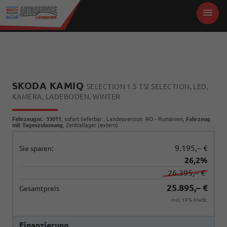
SKODA KAMIQ
SELECTION 1.5 TSI SELECTION, LED,
KAMERA, LADEBODEN, WINTER
Fahrzeugnr.
:
33011
,
sofort lieferbar
, Landesversion: RO - Rumänien,
Fahrzeug
mit Tageszulassung
, Zentrallager (extern)
9.195,– €
Sie sparen:
26,2%
26.395,– €
25.895,– €
Gesamtpreis
incl. 19% MwSt.
Finanzierung