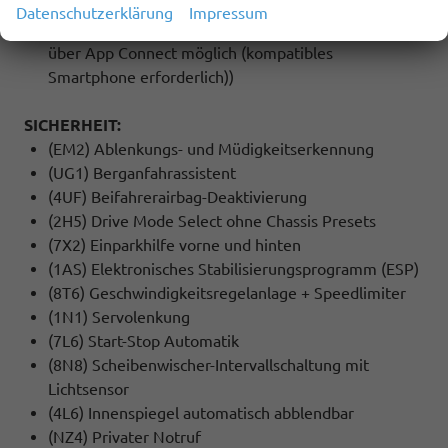
(QV3) DAB - Digitaler Radioempfang
Datenschutzerklärung
Impressum
(9WJ) Wired & Wireless Smart Link+ (Navigation
über App Connect möglich (kompatibles
Smartphone erforderlich))
SICHERHEIT:
(EM2) Ablenkungs- und Müdigkeitserkennung
(UG1) Berganfahrassistent
(4UF) Beifahrerairbag-Deaktivierung
(2H5) Drive Mode Select ohne Chassis Presets
(7X2) Einparkhilfe vorne und hinten
(1AS) Elektronisches Stabilisierungsprogramm (ESP)
(8T6) Geschwindigkeitsregelanlage + Speedlimiter
(1N1) Servolenkung
(7L6) Start-Stop Automatik
(8N8) Scheibenwischer-Intervallschaltung mit
Lichtsensor
(4L6) Innenspiegel automatisch abblendbar
(NZ4) Privater Notruf