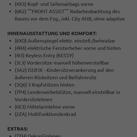
(4X3) Kopf- und Seitenairbags vorne
(6K2) ""FRONT ASSIST"" Radarbeobachtung des
Raums vor dem Fzg., inkl. City ANB, ohne adaptive
INNENAUSSTATTUNG UND KOMFORT:
(6XD) Außenspiegel elektr. einstell-/beheizbar
(4R4) elektrische Fensterheber vorne und hinten
(4I3) Keyless Entry (KESSY)
(3L3) Vordersitze manuell höhenverstellbar
(3A2) ISOFIX - Kindersitzverankerung auf den
äußeren Rücksitzen und Beifahrersitz
(3Q6) 3 Kopfstützen hinten
(7P4) Lendenwirbelstütze, manuell einstellbar in
Vordersitzlehnen
(6E3) Mittelarmlehne vorne
(2ZA) Multifunktionslenkrad
EXTRAS:
(7TH) Dekor-Einlagen