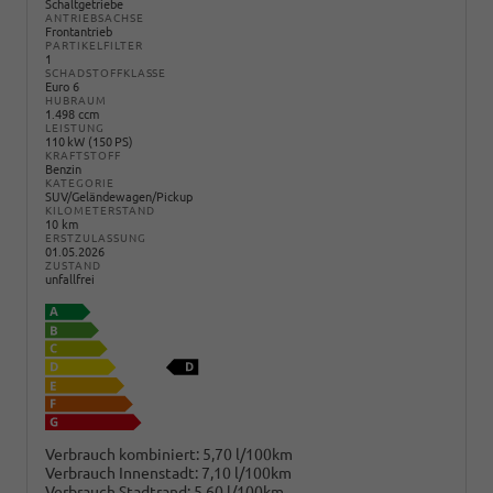
Schaltgetriebe
ANTRIEBSACHSE
Frontantrieb
PARTIKELFILTER
1
SCHADSTOFFKLASSE
Euro 6
HUBRAUM
1.498 ccm
LEISTUNG
110 kW (150 PS)
KRAFTSTOFF
Benzin
KATEGORIE
SUV/Geländewagen/Pickup
KILOMETERSTAND
10 km
ERSTZULASSUNG
01.05.2026
ZUSTAND
unfallfrei
Verbrauch kombiniert:
5,70 l/100km
Verbrauch Innenstadt:
7,10 l/100km
Verbrauch Stadtrand:
5,60 l/100km