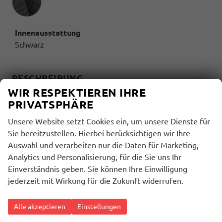
Innenausstattung
Schwarz
BESCHREIBUNG
WIR RESPEKTIEREN IHRE
HIGHLIGHTS:
PRIVATSPHÄRE
(9AK) Klimaautomatik (Climatronic mit
Stauluftregelung)
Unsere Website setzt Cookies ein, um unsere Dienste für
(4A3) Sitzheizung für Vordersitze
Sie bereitzustellen. Hierbei berücksichtigen wir Ihre
(QR9) Verkehrszeichenerkennung
Auswahl und verarbeiten nur die Daten für Marketing,
(6I1) Spurhalteassistent - Lane Assist (ohne
Analytics und Personalisierung, für die Sie uns Ihr
HOD)
Einverständnis geben. Sie können Ihre Einwilligung
(KA2) Rückfahrkamera
jederzeit mit Wirkung für die Zukunft widerrufen.
MULTIMEDIA UND KOMMUNIKATION:
Alle akzeptieren
Einstellungen
(9ZX) Bluetooth